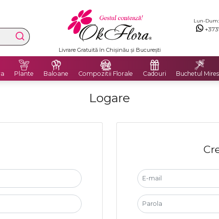
Lun-Dum: 8
+373
Livrare Gratuită în Chișinău și București
ra
Plante
Baloane
Compozitii Florale
Cadouri
Buchetul Mires
Logare
Cre