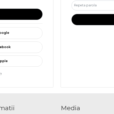
google
acebook
apple
a?
matii
Media