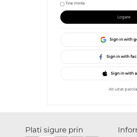
Tine minte
Logare
Sign in with 
Sign in with f
Sign in with 
Ati uitat parol
Plati sigure prin
Infor