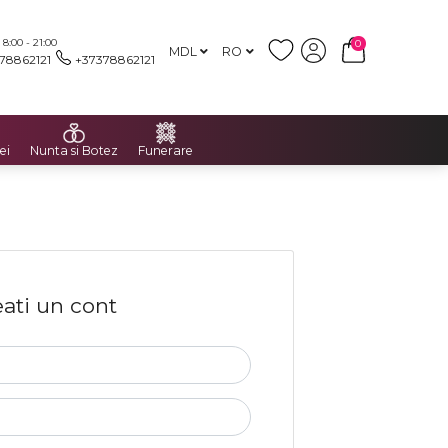
:00 - 21:00
0
MDL
RO
78862121
+37378862121
ei
Nunta si Botez
Funerare
ati un cont