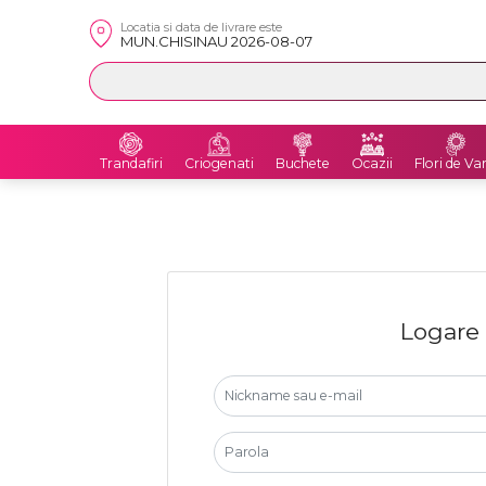
Locatia si data de livrare este
MUN.CHISINAU 2026-08-07
Trandafiri
Criogenati
Buchete
Ocazii
Flori de Va
Logare