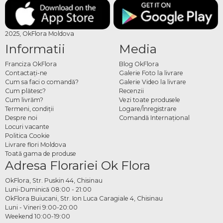
2025, OkFlora Moldova
Informatii
Media
Franciza OkFlora
Blog OkFlora
Contactaţi-ne
Galerie Foto la livrare
Cum sa faci o comandă?
Galerie Video la livrare
Cum plătesc?
Recenzii
Cum livrăm?
Vezi toate produsele
Termeni, condiţii
Logare/Înregistrare
Despre noi
Comandă Internațional
Locuri vacante
Politica Cookie
Livrare flori Moldova
Toată gama de produse
Adresa Florariei Ok Flora
OkFlora, Str. Puskin 44, Chisinau
Luni-Duminică 08:00 - 21:00
OkFlora Buiucani, Str. Ion Luca Caragiale 4, Chisinau
Luni - Vineri 9:00-20:00
Weekend 10:00-19:00