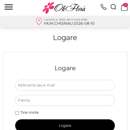
0
Locatia si data de livrare este
MUN.CHISINAU 2026-08-10
Logare
Logare
Tine minte
Logare