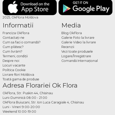
2025, OkFlora Moldova
Informatii
Media
Franciza OkFlora
Blog OkFlora
Contactaţi-ne
Galerie Foto la livrare
Cum sa faci o comandă?
Galerie Video la livrare
Cum plătesc?
Recenzii
Cum livrăm?
Vezi toate produsele
Termeni, condiţii
Logare/Înregistrare
Despre noi
Comandă Internațional
Locuri vacante
Politica Cookie
Livrare flori Moldova
Toată gama de produse
Adresa Florariei Ok Flora
OkFlora, Str. Puskin 44, Chisinau
Luni-Duminică 08:00 - 21:00
OkFlora Buiucani, Str. Ion Luca Caragiale 4, Chisinau
Luni - Vineri 9:00-20:00
Weekend 10:00-19:00