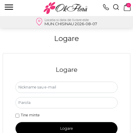
0
Locatia si data de livrare este
MUN.CHISINAU 2026-08-07
Logare
Logare
Tine minte
Logare