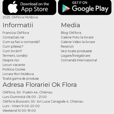
2025, OkFlora Moldova
Informatii
Media
Franciza OkFlora
Blog OkFlora
Contactaţi-ne
Galerie Foto la livrare
Cum sa faci o comandă?
Galerie Video la livrare
Cum plătesc?
Recenzii
Cum livrăm?
Vezi toate produsele
Termeni, condiţii
Logare/Înregistrare
Despre noi
Comandă Internațional
Locuri vacante
Politica Cookie
Livrare flori Moldova
Toată gama de produse
Adresa Florariei Ok Flora
OkFlora, Str. Puskin 44, Chisinau
Luni-Duminică 08:00 - 21:00
OkFlora Buiucani, Str. Ion Luca Caragiale 4, Chisinau
Luni - Vineri 9:00-20:00
Weekend 10:00-19:00