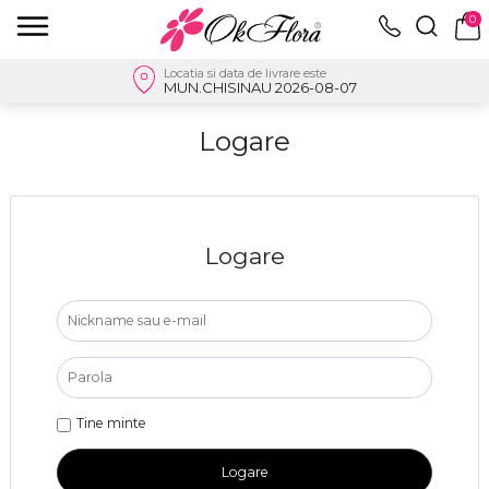
0
Locatia si data de livrare este
MUN.CHISINAU 2026-08-07
Logare
Logare
Tine minte
Logare