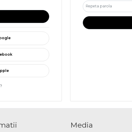
google
acebook
apple
a?
matii
Media