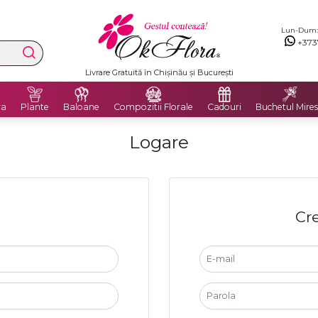
Lun-Dum: 8
+373
Livrare Gratuită în Chișinău și București
ra
Plante
Baloane
Compozitii Florale
Cadouri
Buchetul Mires
Logare
Cre