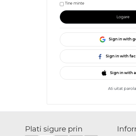
Tine minte
Logare
Sign in with 
Sign in with f
Sign in with 
Ati uitat parol
Plati sigure prin
Infor