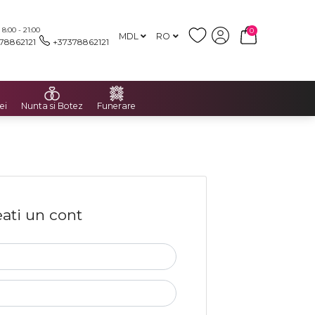
:00 - 21:00
0
MDL
RO
78862121
+37378862121
ei
Nunta si Botez
Funerare
ati un cont