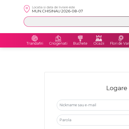
Locatia si data de livrare este
MUN.CHISINAU 2026-08-07
Trandafiri
Criogenati
Buchete
Ocazii
Flori de Va
Logare