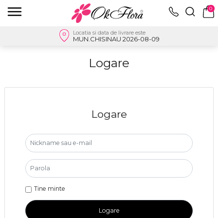
0
Locatia si data de livrare este
MUN.CHISINAU 2026-08-09
Logare
Logare
Tine minte
Logare