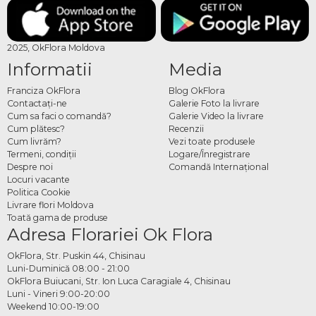
2025, OkFlora Moldova
Informatii
Media
Franciza OkFlora
Blog OkFlora
Contactaţi-ne
Galerie Foto la livrare
Cum sa faci o comandă?
Galerie Video la livrare
Cum plătesc?
Recenzii
Cum livrăm?
Vezi toate produsele
Termeni, condiţii
Logare/Înregistrare
Despre noi
Comandă Internațional
Locuri vacante
Politica Cookie
Livrare flori Moldova
Toată gama de produse
Adresa Florariei Ok Flora
OkFlora, Str. Puskin 44, Chisinau
Luni-Duminică 08:00 - 21:00
OkFlora Buiucani, Str. Ion Luca Caragiale 4, Chisinau
Luni - Vineri 9:00-20:00
Weekend 10:00-19:00