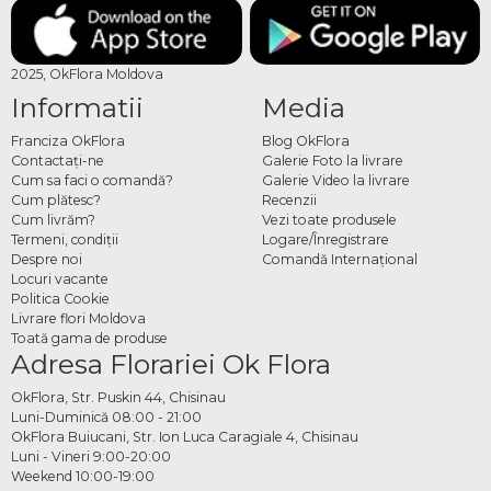
2025, OkFlora Moldova
Informatii
Media
Franciza OkFlora
Blog OkFlora
Contactaţi-ne
Galerie Foto la livrare
Cum sa faci o comandă?
Galerie Video la livrare
Cum plătesc?
Recenzii
Cum livrăm?
Vezi toate produsele
Termeni, condiţii
Logare/Înregistrare
Despre noi
Comandă Internațional
Locuri vacante
Politica Cookie
Livrare flori Moldova
Toată gama de produse
Adresa Florariei Ok Flora
OkFlora, Str. Puskin 44, Chisinau
Luni-Duminică 08:00 - 21:00
OkFlora Buiucani, Str. Ion Luca Caragiale 4, Chisinau
Luni - Vineri 9:00-20:00
Weekend 10:00-19:00