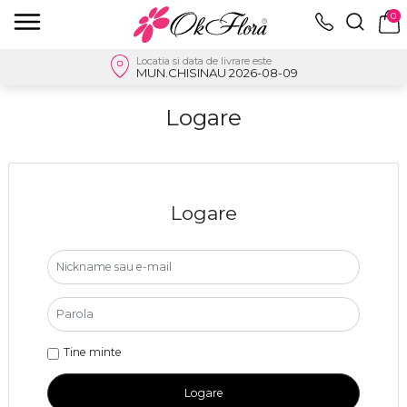
0
Locatia si data de livrare este
MUN.CHISINAU 2026-08-09
Logare
Logare
Tine minte
Logare