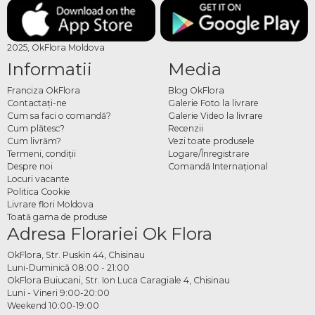
2025, OkFlora Moldova
Informatii
Media
Franciza OkFlora
Blog OkFlora
Contactaţi-ne
Galerie Foto la livrare
Cum sa faci o comandă?
Galerie Video la livrare
Cum plătesc?
Recenzii
Cum livrăm?
Vezi toate produsele
Termeni, condiţii
Logare/Înregistrare
Despre noi
Comandă Internațional
Locuri vacante
Politica Cookie
Livrare flori Moldova
Toată gama de produse
Adresa Florariei Ok Flora
OkFlora, Str. Puskin 44, Chisinau
Luni-Duminică 08:00 - 21:00
OkFlora Buiucani, Str. Ion Luca Caragiale 4, Chisinau
Luni - Vineri 9:00-20:00
Weekend 10:00-19:00