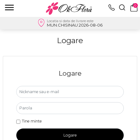
0
Locatia si data de livrare este
MUN.CHISINAU 2026-08-06
Logare
Logare
Tine minte
Logare