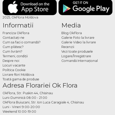
2025, OkFlora Moldova
Informatii
Media
Franciza OkFlora
Blog OkFlora
Contactaţi-ne
Galerie Foto la livrare
Cum sa faci o comandă?
Galerie Video la livrare
Cum plătesc?
Recenzii
Cum livrăm?
Vezi toate produsele
Termeni, condiţii
Logare/Înregistrare
Despre noi
Comandă Internațional
Locuri vacante
Politica Cookie
Livrare flori Moldova
Toată gama de produse
Adresa Florariei Ok Flora
OkFlora, Str. Puskin 44, Chisinau
Luni-Duminică 08:00 - 21:00
OkFlora Buiucani, Str. Ion Luca Caragiale 4, Chisinau
Luni - Vineri 9:00-20:00
Weekend 10:00-19:00