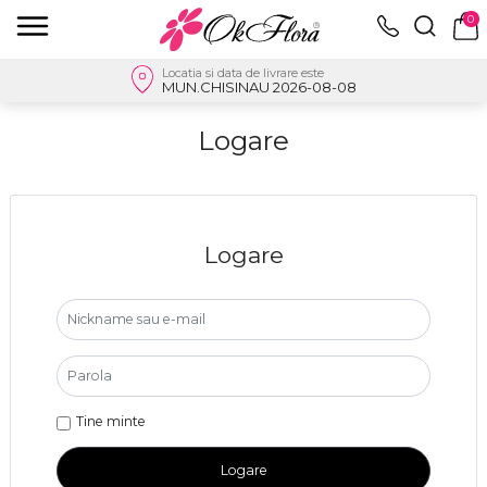
0
Locatia si data de livrare este
MUN.CHISINAU 2026-08-08
Logare
Logare
Tine minte
Logare