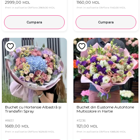
2999,00
1160,00
MDL
MDL
Pret in aplicatia OkFlora
2969,00 MDL
Pret in aplicatia OkFlora
1140,00 MDL
Cumpara
Cumpara
Buchet cu Hortensie Albastră și
Buchet din Eustome Autohtone
Trandafiri Spray
Multicolore in Hartie
#8651
#3236
1669,00
1121,00
MDL
MDL
Pret in aplicatia OkFlora
1629,00 MDL
Pret in aplicatia OkFlora
1083,00 MDL