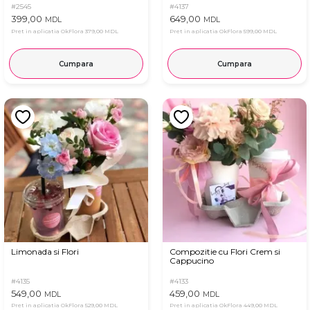
#2545
#4137
399,00
649,00
MDL
MDL
Pret in aplicatia OkFlora
379,00 MDL
Pret in aplicatia OkFlora
599,00 MDL
Cumpara
Cumpara
Limonada si Flori
Compozitie cu Flori Crem si
Cappucino
#4135
#4133
549,00
459,00
MDL
MDL
Pret in aplicatia OkFlora
529,00 MDL
Pret in aplicatia OkFlora
449,00 MDL