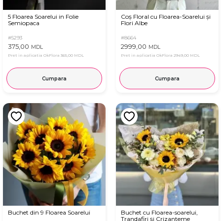
5 Floarea Soarelui in Folie
Coș Floral cu Floarea-Soarelui și
Semiopaca
Flori Albe
#5293
#8664
375,00
2999,00
MDL
MDL
Pret in aplicatia OkFlora
365,00 MDL
Pret in aplicatia OkFlora
2949,00 MDL
Cumpara
Cumpara
Buchet din 9 Floarea Soarelui
Buchet cu Floarea-soarelui,
Trandafiri și Crizanteme