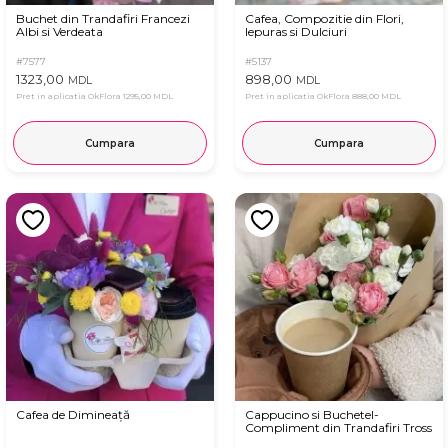
Buchet din Trandafiri Francezi
Cafea, Compozitie din Flori,
Albi si Verdeata
Iepuras si Dulciuri
#7577
#5137
1323,00
898,00
MDL
MDL
Pret in aplicatia OkFlora
1295,00 MDL
Pret in aplicatia OkFlora
888,00 MDL
Cumpara
Cumpara
Cafea de Dimineață
Cappucino si Buchetel-
Compliment din Trandafiri Tross