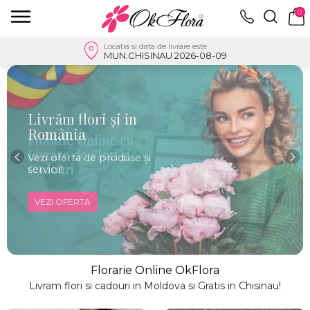
0
Locatia si data de livrare este
MUN.CHISINAU 2026-08-09
Livrăm flori și în
România
Vezi oferta de produse și
servicii!
VEZI OFERTA
Florarie Online OkFlora
Livram flori si cadouri in Moldova si Gratis in Chisinau!