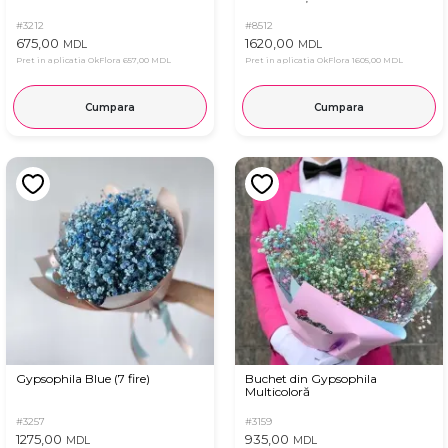
#3212
#8512
675,00
1620,00
MDL
MDL
Pret in aplicatia OkFlora
657,00 MDL
Pret in aplicatia OkFlora
1605,00 MDL
Cumpara
Cumpara
Gypsophila Blue (7 fire)
Buchet din Gypsophila
Multicoloră
#3257
#3159
1275,00
935,00
MDL
MDL