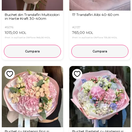
Buchet din Trandafiri Multicolori
17 Trandafiri Albi 40-60 cm
in Hartie Kraft 30-40cm
#5076
#2137
1015,00
765,00
MDL
MDL
Pret in aplicatia OkFlora
945,00 MDL
Pret in aplicatia OkFlora
731,00 MDL
Cumpara
Cumpara
Buchet cu Hortensii Roz și
Buchet Pastelat cu Hortensii si