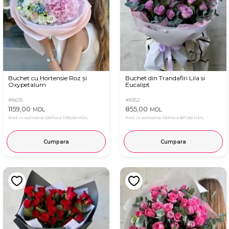
Buchet cu Hortensie Roz și
Buchet din Trandafiri Lila si
Oxypetalum
Eucalipt
#8635
#8352
1159,00
855,00
MDL
MDL
Pret in aplicatia OkFlora
1139,00 MDL
Pret in aplicatia OkFlora
817,00 MDL
Cumpara
Cumpara