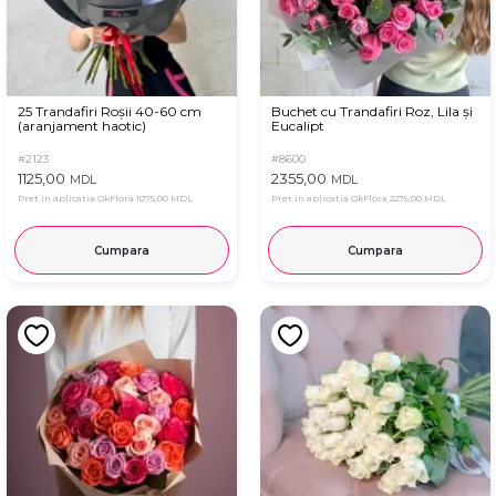
25 Trandafiri Roșii 40-60 cm
Buchet cu Trandafiri Roz, Lila și
(aranjament haotic)
Eucalipt
#2123
#8600
1125,00
2355,00
MDL
MDL
Pret in aplicatia OkFlora
1075,00 MDL
Pret in aplicatia OkFlora
2275,00 MDL
Cumpara
Cumpara