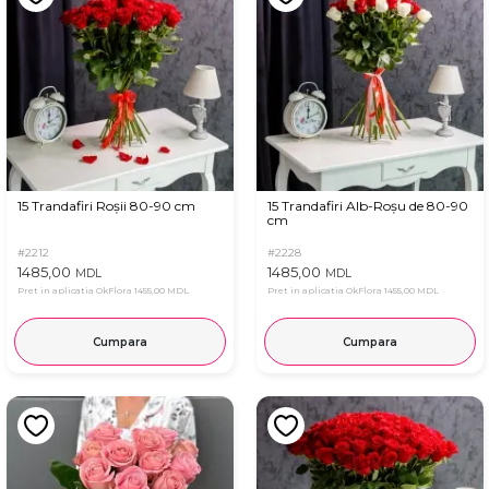
15 Trandafiri Roșii 80-90 cm
15 Trandafiri Alb-Roșu de 80-90
cm
#2212
#2228
1485,00
1485,00
MDL
MDL
Pret in aplicatia OkFlora
1455,00 MDL
Pret in aplicatia OkFlora
1455,00 MDL
Cumpara
Cumpara