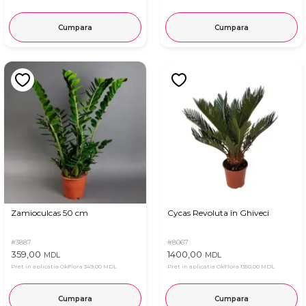
Cumpara
Cumpara
Zamioculcas 50 cm
Cycas Revoluta în Ghiveci
#3887
#8067
359,00
1400,00
MDL
MDL
Pret in aplicatia OkFlora
349,00 MDL
Pret in aplicatia OkFlora
1350,00 MDL
Cumpara
Cumpara