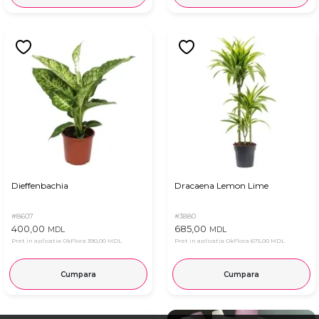
Dieffenbachia
Dracaena Lemon Lime
#8607
#3880
400,00
685,00
MDL
MDL
Pret in aplicatia OkFlora
390,00 MDL
Pret in aplicatia OkFlora
675,00 MDL
Cumpara
Cumpara