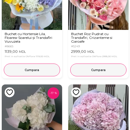
Buchet cu Hortensie Lila,
Buchet Roz Pudrat cu
Floarea-Soarelui și Trandafiri
Trandafiri, Crizanteme si
Vuvuzela
Garoafe
#8665
#5249
1139,00
2999,00
MDL
MDL
Pret in aplicatia OkFlora
1119,00 MDL
Pret in aplicatia OkFlora
2995,00 MDL
Cumpara
Cumpara
-
17
%