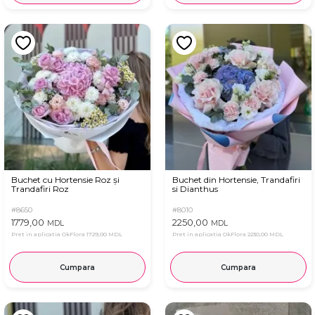
Buchet cu Hortensie Roz și
Buchet din Hortensie, Trandafiri
Trandafiri Roz
si Dianthus
#8650
#8010
1779,00
2250,00
MDL
MDL
Pret in aplicatia OkFlora
1729,00 MDL
Pret in aplicatia OkFlora
2230,00 MDL
Cumpara
Cumpara