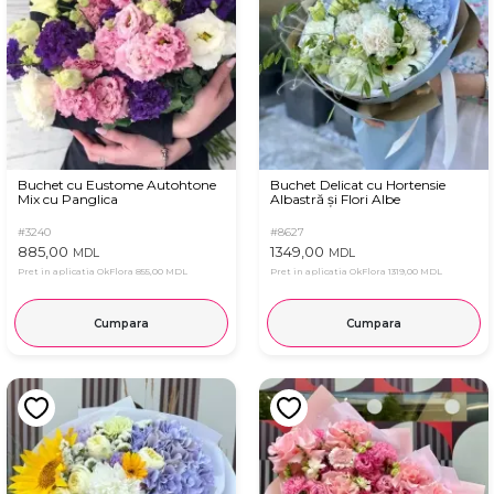
Buchet cu Eustome Autohtone
Buchet Delicat cu Hortensie
Mix cu Panglica
Albastră și Flori Albe
#3240
#8627
885,00
1349,00
MDL
MDL
Pret in aplicatia OkFlora
855,00 MDL
Pret in aplicatia OkFlora
1319,00 MDL
Cumpara
Cumpara