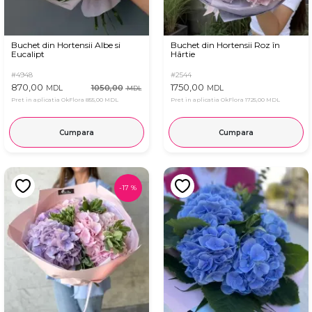
Buchet din Hortensii Albe si
Buchet din Hortensii Roz în
Eucalipt
Hârtie
#4948
#2544
870,00
1750,00
1050,00
MDL
MDL
MDL
Pret in aplicatia OkFlora
855,00 MDL
Pret in aplicatia OkFlora
1725,00 MDL
Cumpara
Cumpara
-
17
%