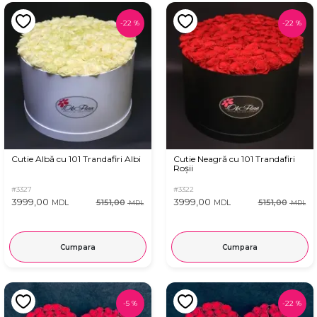
-
22
%
-
22
%
Cutie Albă cu 101 Trandafiri Albi
Cutie Neagră cu 101 Trandafiri
Roșii
#3327
#3322
3999,00
3999,00
5151,00
5151,00
MDL
MDL
MDL
MDL
Cumpara
Cumpara
-
5
%
-
22
%