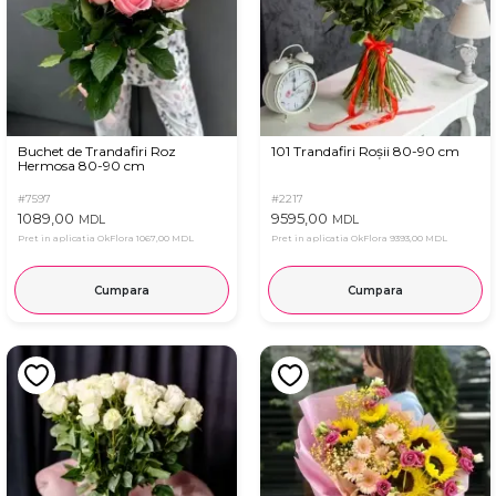
Buchet de Trandafiri Roz
101 Trandafiri Roșii 80-90 cm
Hermosa 80-90 cm
#7597
#2217
1089,00
9595,00
MDL
MDL
Pret in aplicatia OkFlora
1067,00 MDL
Pret in aplicatia OkFlora
9393,00 MDL
Cumpara
Cumpara