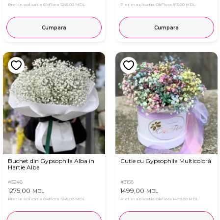
Pret in aplicatia OkFlora
1245,00 MDL
Pret in aplicatia OkFlora
913,00 MDL
Cumpara
Cumpara
Buchet din Gypsophila Alba in
Cutie cu Gypsophila Multicoloră
Hartie Alba
#3248
#3158
1275,00
1499,00
MDL
MDL
Pret in aplicatia OkFlora
1245,00 MDL
Pret in aplicatia OkFlora
1479,00 MDL