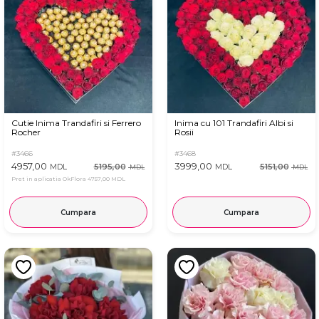
Cutie Inima Trandafiri si Ferrero
Inima cu 101 Trandafiri Albi si
Rocher
Rosii
#3466
#3468
4957,00
3999,00
5195,00
5151,00
MDL
MDL
MDL
MDL
Pret in aplicatia OkFlora
4757,00 MDL
Cumpara
Cumpara