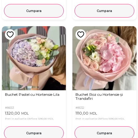
Cumpara
Cumpara
Buchet Pastel cu Hortensie Lila
Buchet Roz cu Hortensie și
Trandafiri
#8653
#8532
1320,00
1110,00
MDL
MDL
Pret in aplicatia OkFlora
1290,00 MDL
Pret in aplicatia OkFlora
1090,00 MDL
Cumpara
Cumpara