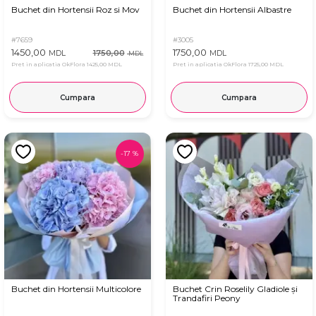
Buchet din Hortensii Roz si Mov
Buchet din Hortensii Albastre
#7659
#3005
1450,00
1750,00
1750,00
MDL
MDL
MDL
Pret in aplicatia OkFlora
1425,00 MDL
Pret in aplicatia OkFlora
1725,00 MDL
Cumpara
Cumpara
-
17
%
Buchet din Hortensii Multicolore
Buchet Crin Roselily Gladiole și
Trandafiri Peony