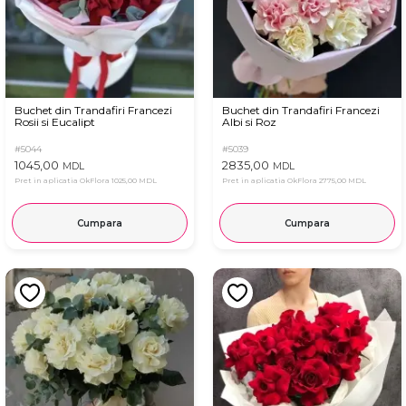
Buchet din Trandafiri Francezi
Buchet din Trandafiri Francezi
Rosii si Eucalipt
Albi si Roz
#5044
#5039
1045,00
2835,00
MDL
MDL
Pret in aplicatia OkFlora
1025,00 MDL
Pret in aplicatia OkFlora
2775,00 MDL
Cumpara
Cumpara