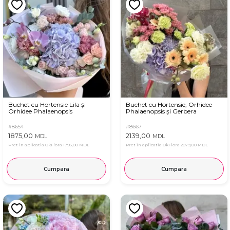
Buchet cu Hortensie Lila și
Buchet cu Hortensie, Orhidee
Orhidee Phalaenopsis
Phalaenopsis și Gerbera
#8654
#8667
1875,00
2139,00
MDL
MDL
Pret in aplicatia OkFlora
1795,00 MDL
Pret in aplicatia OkFlora
2079,00 MDL
Cumpara
Cumpara