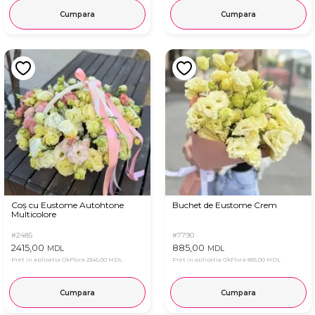
Cumpara
Cumpara
Coș cu Eustome Autohtone
Buchet de Eustome Crem
Multicolore
#2485
#7790
2415,00
885,00
MDL
MDL
Pret in aplicatia OkFlora
2345,00 MDL
Pret in aplicatia OkFlora
855,00 MDL
Cumpara
Cumpara