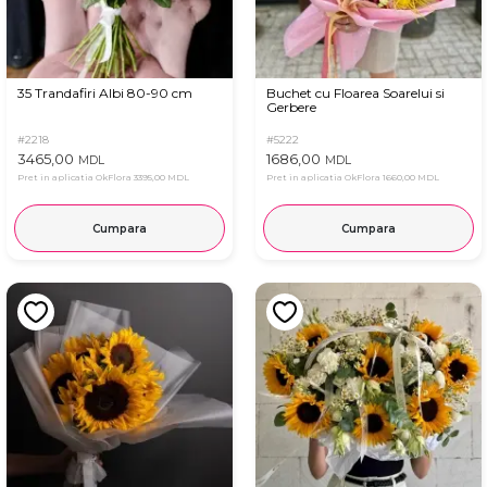
35 Trandafiri Albi 80-90 cm
Buchet cu Floarea Soarelui si
Gerbere
#2218
#5222
3465,00
1686,00
MDL
MDL
Pret in aplicatia OkFlora
3395,00 MDL
Pret in aplicatia OkFlora
1660,00 MDL
Cumpara
Cumpara