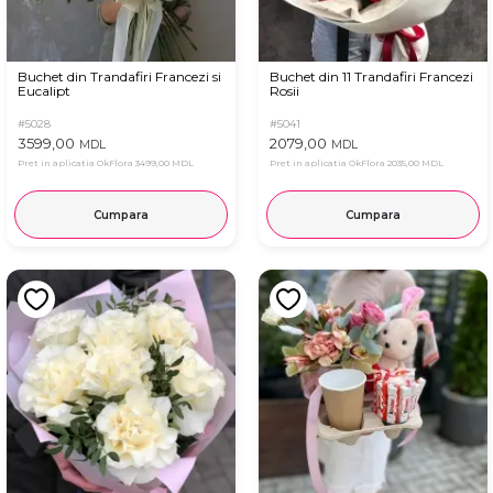
Buchet din Trandafiri Francezi si
Buchet din 11 Trandafiri Francezi
Eucalipt
Rosii
#5028
#5041
3599,00
2079,00
MDL
MDL
Pret in aplicatia OkFlora
3499,00 MDL
Pret in aplicatia OkFlora
2035,00 MDL
Cumpara
Cumpara