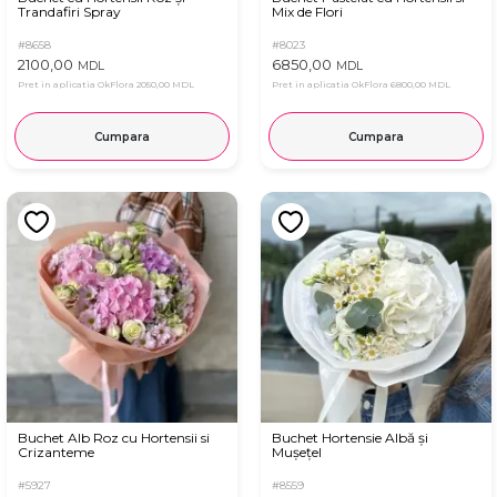
Trandafiri Spray
Mix de Flori
#8658
#8023
2100,00
6850,00
MDL
MDL
Pret in aplicatia OkFlora
2050,00 MDL
Pret in aplicatia OkFlora
6800,00 MDL
Cumpara
Cumpara
Buchet Alb Roz cu Hortensii si
Buchet Hortensie Albă și
Crizanteme
Mușețel
#5927
#8559