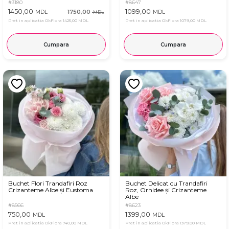
#3180
#8647
1450,00
1099,00
1750,00
MDL
MDL
MDL
Pret in aplicatia OkFlora
1425,00 MDL
Pret in aplicatia OkFlora
1079,00 MDL
Cumpara
Cumpara
Buchet Flori Trandafiri Roz
Buchet Delicat cu Trandafiri
Crizanteme Albe și Eustoma
Roz, Orhidee și Crizanteme
Albe
#8566
#8623
750,00
1399,00
MDL
MDL
Pret in aplicatia OkFlora
740,00 MDL
Pret in aplicatia OkFlora
1379,00 MDL