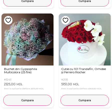
Cumpara
Cumpara
Buchet din Gypsophila
Cutie cu 101 Trandafiri, Orhidee
Multicolora (25 fire)
și Ferrero Rocher
#3243
#2515
2125,00
5151,00
MDL
MDL
Pret in aplicatia OkFlora
2075,00 MDL
Pret in aplicatia OkFlora
4949,00 MDL
Cumpara
Cumpara