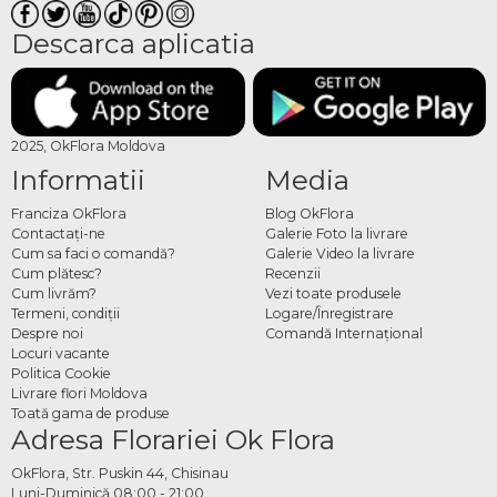
Descarca aplicatia
2025, OkFlora Moldova
Informatii
Media
Franciza OkFlora
Blog OkFlora
Contactaţi-ne
Galerie Foto la livrare
Cum sa faci o comandă?
Galerie Video la livrare
Cum plătesc?
Recenzii
Cum livrăm?
Vezi toate produsele
Termeni, condiţii
Logare/Înregistrare
Despre noi
Comandă Internațional
Locuri vacante
Politica Cookie
Livrare flori Moldova
Toată gama de produse
Adresa Florariei Ok Flora
OkFlora, Str. Puskin 44, Chisinau
Luni-Duminică 08:00 - 21:00