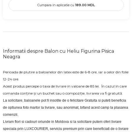
Cumpara in aplicatie cu
189.00
MDL
Informatii despre Balon cu Heliu Figurina Pisica
Neagra
Perioada de plutire a baloanelor din latex este de 6-8 ore, iar a celor din folie
12-24 ore.
Acest produs percepe o taxa de livrare in valoane de 85 lei.
În cazul în care
comanda conține și un buchet sau o compoziție, livrarea va fi gratuită.
La solicitare, baloanele pot fi insotite de o felicitare Gratuita si puteti beneficia 
de optiunea foto martor la livrare, sau anonimat, bifand acest camp la plasarea 
comenzii.
Livram flori si cadouri oriunde in Moldova si la solicitare putem oferi livrare 
speciala prin LUXCOURIER, serviciu premium prin care beneficiati de o livrare 