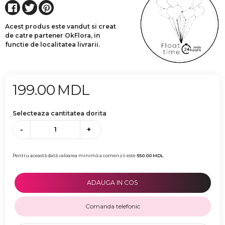
Acest produs este vandut si creat
de catre partener OkFlora, in
functie de localitatea livrarii.
199.00
MDL
Selecteaza cantitatea dorita
-
+
Pentru această dată valoarea minimă a comenzii este
550.00
MDL
ADAUGA IN COS
Comanda telefonic