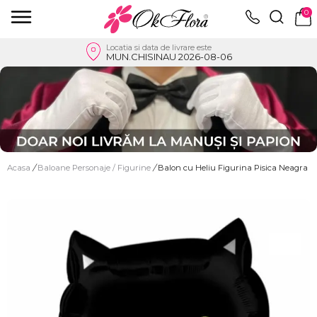
0
Locatia si data de livrare este
MUN.CHISINAU 2026-08-06
Acasa
/
Baloane Personaje / Figurine
/
Balon cu Heliu Figurina Pisica Neagra