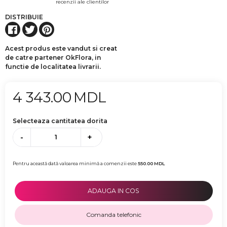
recenzii ale clientilor
DISTRIBUIE
Acest produs este vandut si creat
de catre partener OkFlora, in
functie de localitatea livrarii.
4 343.00
MDL
Selecteaza cantitatea dorita
-
+
Pentru această dată valoarea minimă a comenzii este
550.00
MDL
ADAUGA IN COS
Comanda telefonic