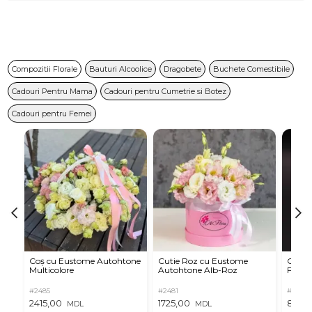
Compozitii Florale
Bauturi Alcoolice
Dragobete
Buchete Comestibile
Cadouri Pentru Mama
Cadouri pentru Cumetrie si Botez
Cadouri pentru Femei
Coș cu Eustome Autohtone
Cutie Roz cu Eustome
Cutie 
Multicolore
Autohtone Alb-Roz
Ferrer
#2485
#2481
#2854
2415,00
1725,00
899,
MDL
MDL