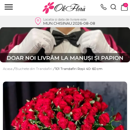
0
Locatia si data de livrare este
MUN.CHISINAU 2026-08-08
Acasa
/
Buchete din Trandafiri
/
101 Trandafiri Roșii 40- 60 cm