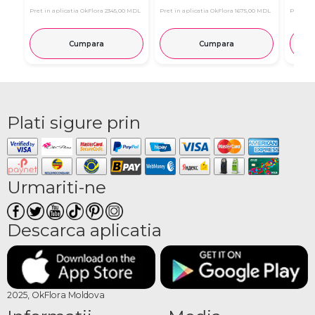
Pret in aplicatia OkFlora
2345,00 MDL
Pret in aplicatia OkFlora
1675,00 MDL
Pret in 
Cumpara
Cumpara
Plati sigure prin
Urmariti-ne
Descarca aplicatia
2025, OkFlora Moldova