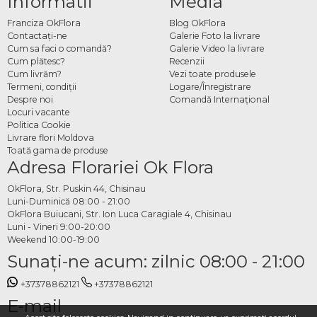
Informatii
Media
Franciza OkFlora
Blog OkFlora
Contactaţi-ne
Galerie Foto la livrare
Cum sa faci o comandă?
Galerie Video la livrare
Cum plătesc?
Recenzii
Cum livrăm?
Vezi toate produsele
Termeni, condiţii
Logare/Înregistrare
Despre noi
Comandă Internațional
Locuri vacante
Politica Cookie
Livrare flori Moldova
Toată gama de produse
Adresa Florariei Ok Flora
OkFlora, Str. Puskin 44, Chisinau
Luni-Duminică 08:00 - 21:00
OkFlora Buiucani, Str. Ion Luca Caragiale 4, Chisinau
Luni - Vineri 9:00-20:00
Weekend 10:00-19:00
Sunaţi-ne acum: zilnic 08:00 - 21:00
+37378862121
+37378862121
E-mail