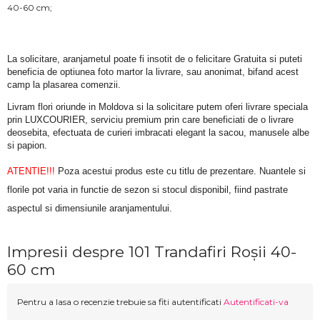
40-60 cm;
La solicitare, aranjametul poate fi insotit de o felicitare Gratuita si puteti 
beneficia de optiunea foto martor la livrare, sau anonimat, bifand acest 
camp la plasarea comenzii.
Livram flori oriunde in Moldova si la solicitare putem oferi livrare speciala 
prin LUXCOURIER, serviciu premium prin care beneficiati de o livrare 
deosebita, efectuata de curieri imbracati elegant la sacou, manusele albe 
si papion.
ATENTIE!!!
 Poza acestui produs este cu titlu de prezentare. Nuantele si 
florile pot varia in functie de sezon si stocul disponibil, fiind pastrate 
aspectul si dimensiunile aranjamentului.
Impresii despre 101 Trandafiri Roșii 40-
60 cm
Pentru a lasa o recenzie trebuie sa fiti autentificati
Autentificati-va