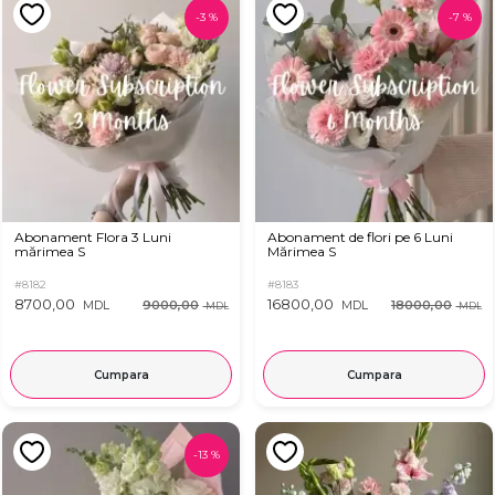
-
3
%
-
7
%
Abonament Flora 3 Luni
Abonament de flori pe 6 Luni
mărimea S
Mărimea S
#8182
#8183
8700,00
16800,00
9000,00
18000,00
MDL
MDL
MDL
MDL
Cumpara
Cumpara
-
13
%