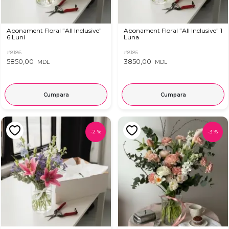
Abonament Floral ”All Inclusive”
Abonament Floral ”All Inclusive” 1
6 Luni
Luna
#8186
#8185
5850,00
3850,00
MDL
MDL
Cumpara
Cumpara
-
2
%
-
3
%