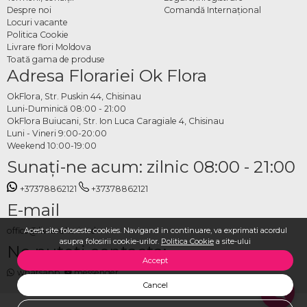
lucru, pentru restaurante și hoteluri sau ca cadou recurent pentru un om drag.
Despre noi
Comandă Internațional
Comandă online abonament
Locuri vacante
Politica Cookie
floral cu livrare ANENII NOI
Livrare flori Moldova
Toată gama de produse
Adresa Florariei Ok Flora
Pe OkFlora poți configura și comanda un abonament floral direct online. Alegi
frecvența, tipul de buchet și adresa de livrare, iar OkFlora se ocupă de toate
OkFlora, Str. Puskin 44, Chisinau
livrările ulterioare. Flori proaspete, mereu la timp, fără nicio bătaie de cap. Un
Luni-Duminică 08:00 - 21:00
singur pas, bucurie repetată.
OkFlora Buiucani, Str. Ion Luca Caragiale 4, Chisinau
Luni - Vineri 9:00-20:00
Weekend 10:00-19:00
Sunaţi-ne acum: zilnic 08:00 - 21:00
+37378862121
+37378862121
E-mail
Acest site foloseste cookies. Navigand in continuare, va exprimati acordul
office@livrareflori.md
asupra folosirii cookie-urilor.
Politica Cookie
a site-ului
Ne puteți contacta:
Accept
whatsapp
,
messenger
Cancel