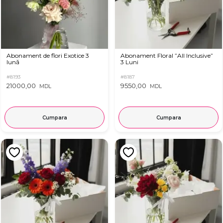
Abonament de flori Exotice 3
Abonament Floral ”All Inclusive”
lună
3 Luni
#8193
#8187
21000,00
9550,00
MDL
MDL
Cumpara
Cumpara