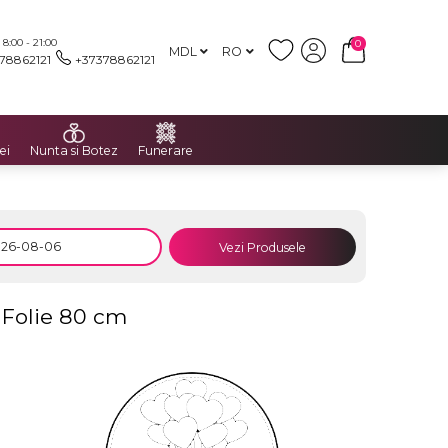
:00 - 21:00
0
MDL
RO
78862121
+37378862121
ei
Nunta si Botez
Funerare
Vezi Produsele
 Folie 80 cm