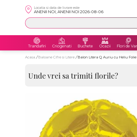
Locatia si data de livrare este
ANENII NOI, ANENII NOI 2026-08-06
Trandafiri
Criogenati
Buchete
Ocazii
Flori de Va
Acasa
/
Baloane Cifre si Litere
/
Balon Litera Q Auriu cu Heliu Foli
Unde vrei sa trimiti florile?