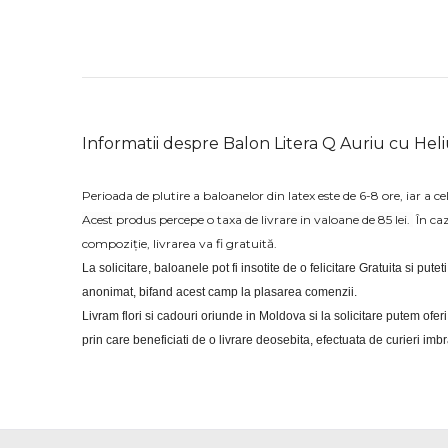
Informatii despre Balon Litera Q Auriu cu Hel
Perioada de plutire a baloanelor din latex este de 6-8 ore, iar a cel
Acest produs percepe o taxa de livrare in valoane de 85 lei.
În ca
compoziție, livrarea va fi gratuită.
La solicitare, baloanele pot fi insotite de o felicitare Gratuita si putet
anonimat, bifand acest camp la plasarea comenzii.
Livram flori si cadouri oriunde in Moldova si la solicitare putem of
prin care beneficiati de o livrare deosebita, efectuata de curieri im