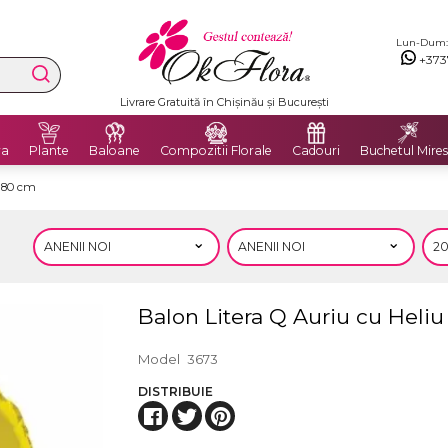
Lun-Dum: 8
+373
Livrare Gratuită în Chișinău și București
ra
Plante
Baloane
Compozitii Florale
Cadouri
Buchetul Mires
e 80 cm
Balon Litera Q Auriu cu Heliu
Model
3673
DISTRIBUIE