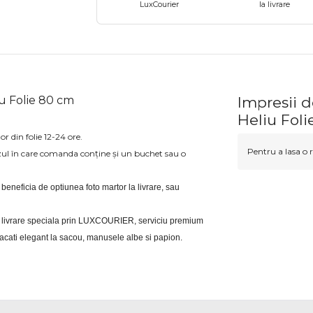
LuxCourier
la livrare
iu Folie 80 cm
Impresii d
Heliu Fol
or din folie 12-24 ore.
Pentru a lasa o r
zul în care comanda conține și un buchet sau o
i beneficia de optiunea foto martor la livrare, sau 
eri livrare speciala prin LUXCOURIER, serviciu premium 
bracati elegant la sacou, manusele albe si papion.