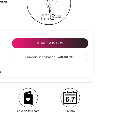
tener
ADAUGA IN COS
Cumpara in aplicatie cu
410.00
MDL
L
Card de felicitare
Livrăm