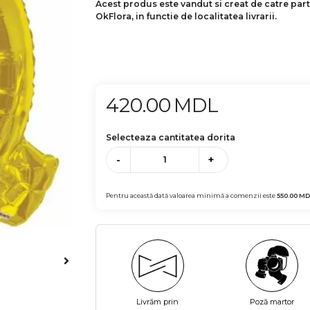
Acest produs este vandut si creat de catre par
OkFlora, in functie de localitatea livrarii.
420.00
MDL
Selecteaza cantitatea dorita
-
+
Pentru această dată valoarea minimă a comenzii este
550.00
MD
Livrăm prin
Poză martor