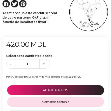
Acest produs este vandut si creat
de catre partener OkFlora, in
functie de localitatea livrarii.
420.00
MDL
Selecteaza cantitatea dorita
-
+
Pentru această dată valoarea minimă a comenzii este
550.00
MDL
ADAUGA IN COS
Comanda telefonic