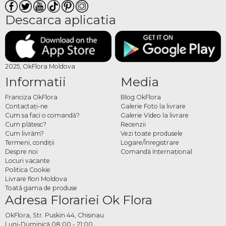
Descarca aplicatia
2025, OkFlora Moldova
Informatii
Media
Franciza OkFlora
Blog OkFlora
Contactaţi-ne
Galerie Foto la livrare
Cum sa faci o comandă?
Galerie Video la livrare
Cum plătesc?
Recenzii
Cum livrăm?
Vezi toate produsele
Termeni, condiţii
Logare/Înregistrare
Despre noi
Comandă Internațional
Locuri vacante
Politica Cookie
Livrare flori Moldova
Toată gama de produse
Adresa Florariei Ok Flora
OkFlora, Str. Puskin 44, Chisinau
Luni-Duminică 08:00 - 21:00