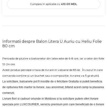
Cumpara in aplicatie cu
410.00
MDL
Informatii despre Balon Litera U Auriu cu Heliu Folie
80 cm
Perioada de plutire a baloanelor din latex este de 6-8 ore, iar a celor din folie
12-24 ore.
Acest produs percepe o taxa de livrare in valoane de 85 lei.
În cazul în care
comanda conține și un buchet sau o compoziție, livrarea va fi gratuită.
La solicitare, baloanele pot fi insotite de o felicitare Gratuita si puteti beneficia 
de optiunea foto martor la livrare, sau anonimat, bifand acest camp la plasarea 
comenzii.
Livram flori si cadouri oriunde in Moldova si la solicitare putem oferi livrare 
speciala prin LUXCOURIER, serviciu premium prin care beneficiati de o livrare 