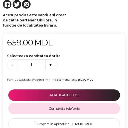
Acest produs este vandut si creat
de catre partener OkFlora, in
functie de localitatea livrarii.
659.00
MDL
Selecteaza cantitatea dorita
-
+
Pentru această dată valoarea minimă a comenzii este
550.00
MDL
ADAUGA IN COS
Comanda telefonic
Cumpara in aplicatie cu
649.00
MDL