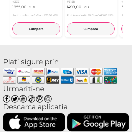
#2321
#3158
#2515
1855,00
1499,00
5151,
MDL
MDL
Pret in aplicatia OkFlora
1815,00 MDL
Pret in aplicatia OkFlora
1479,00 MDL
Pret in 
Cumpara
Cumpara
Plati sigure prin
Urmariti-ne
Descarca aplicatia