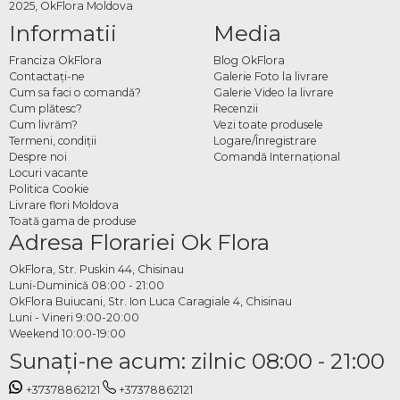
2025, OkFlora Moldova
Informatii
Media
Franciza OkFlora
Blog OkFlora
Contactaţi-ne
Galerie Foto la livrare
Cum sa faci o comandă?
Galerie Video la livrare
Cum plătesc?
Recenzii
Cum livrăm?
Vezi toate produsele
Termeni, condiţii
Logare/Înregistrare
Despre noi
Comandă Internațional
Locuri vacante
Politica Cookie
Livrare flori Moldova
Toată gama de produse
Adresa Florariei Ok Flora
OkFlora, Str. Puskin 44, Chisinau
Luni-Duminică 08:00 - 21:00
OkFlora Buiucani, Str. Ion Luca Caragiale 4, Chisinau
Luni - Vineri 9:00-20:00
Weekend 10:00-19:00
Sunaţi-ne acum: zilnic 08:00 - 21:00
+37378862121
+37378862121