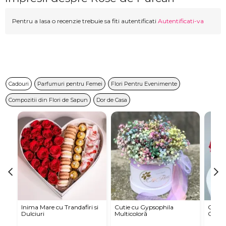
Pentru a lasa o recenzie trebuie sa fiti autentificati
Autentificati-va
Cadouri
Parfumuri pentru Femei
Flori Pentru Evenimente
Compozitii din Flori de Sapun
Dor de Casa
Inima Mare cu Trandafiri si
Cutie cu Gypsophila
Cutie 
Dulciuri
Multicoloră
Orhide