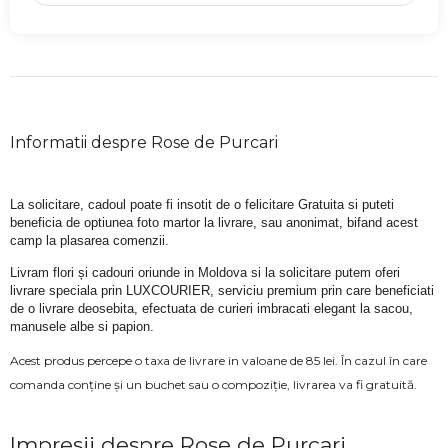
Informatii despre Rose de Purcari
La solicitare, cadoul poate fi insotit de o felicitare Gratuita si puteti 
beneficia de optiunea foto martor la livrare, sau anonimat, bifand acest 
camp la plasarea comenzii.
Livram flori și cadouri oriunde in Moldova si la solicitare putem oferi 
livrare speciala prin LUXCOURIER, serviciu premium prin care beneficiati 
de o livrare deosebita, efectuata de curieri imbracati elegant la sacou, 
manusele albe si papion.
Acest produs percepe o taxa de livrare in valoane de 85 lei. În cazul în care
comanda conține și un buchet sau o compoziție, livrarea va fi gratuită.
Impresii despre Rose de Purcari