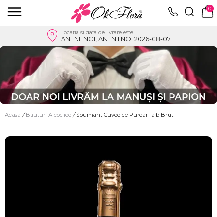
0
Locatia si data de livrare este
ANENII NOI, ANENII NOI 2026-08-07
Acasa
/
Bauturi Alcoolice
/
Spumant Cuvee de Purcari alb Brut