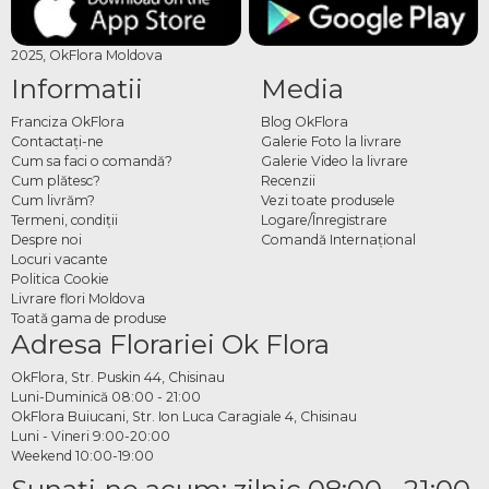
2025, OkFlora Moldova
Informatii
Media
Franciza OkFlora
Blog OkFlora
Contactaţi-ne
Galerie Foto la livrare
Cum sa faci o comandă?
Galerie Video la livrare
Cum plătesc?
Recenzii
Cum livrăm?
Vezi toate produsele
Termeni, condiţii
Logare/Înregistrare
Despre noi
Comandă Internațional
Locuri vacante
Politica Cookie
Livrare flori Moldova
Toată gama de produse
Adresa Florariei Ok Flora
OkFlora, Str. Puskin 44, Chisinau
Luni-Duminică 08:00 - 21:00
OkFlora Buiucani, Str. Ion Luca Caragiale 4, Chisinau
Luni - Vineri 9:00-20:00
Weekend 10:00-19:00