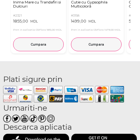
Inima Mare cu Trandafiri si
Cutie cu Gypsophila
Cutie 
Dulciuri
Multicoloră
Orhide
#2321
#3158
#2515
1855,00
1499,00
5151,
MDL
MDL
Pret in aplicatia OkFlora
1815,00 MDL
Pret in aplicatia OkFlora
1479,00 MDL
Pret in 
Cumpara
Cumpara
Plati sigure prin
Urmariti-ne
Descarca aplicatia