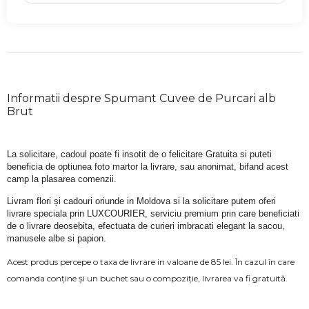
Informatii despre Spumant Cuvee de Purcari alb
Brut
La solicitare, cadoul poate fi insotit de o felicitare Gratuita si puteti 
beneficia de optiunea foto martor la livrare, sau anonimat, bifand acest 
camp la plasarea comenzii.
Livram flori și cadouri oriunde in Moldova si la solicitare putem oferi 
livrare speciala prin LUXCOURIER, serviciu premium prin care beneficiati 
de o livrare deosebita, efectuata de curieri imbracati elegant la sacou, 
manusele albe si papion.
Acest produs percepe o taxa de livrare in valoane de 85 lei. În cazul în care
comanda conține și un buchet sau o compoziție, livrarea va fi gratuită.