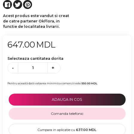
Acest produs este vandut si creat
de catre partener OkFlora, in
functie de localitatea livrarii.
647.00
MDL
Selecteaza cantitatea dorita
-
+
Pentru această dată valoarea minimă a comenzii este
550.00
MDL
ADAUGA IN COS
Comanda telefonic
Cumpara in aplicatie cu
637.00
MDL