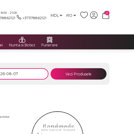
:00 - 21:00
0
MDL
RO
78862121
+37378862121
ei
Nunta si Botez
Funerare
Vezi Produsele
entilor