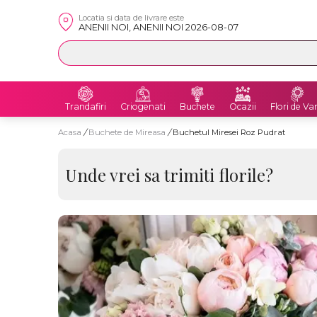
Locatia si data de livrare este
ANENII NOI, ANENII NOI 2026-08-07
Trandafiri
Criogenati
Buchete
Ocazii
Flori de Va
Acasa
/
Buchete de Mireasa
/
Buchetul Miresei Roz Pudrat
Unde vrei sa trimiti florile?