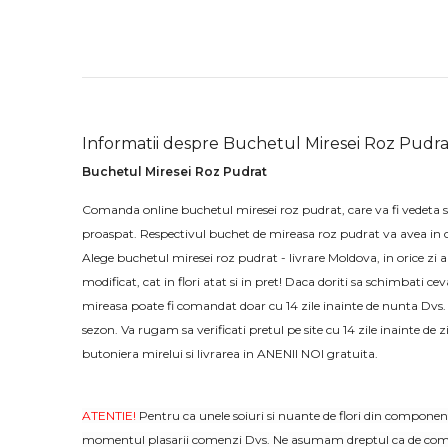
Informatii despre Buchetul Miresei Roz Pudra
Buchetul Miresei Roz Pudrat
Comanda online buchetul miresei roz pudrat, care va fi vedeta se
proaspat. Respectivul buchet de mireasa roz pudrat va avea in c
Alege buchetul miresei roz pudrat - livrare Moldova, in orice zi a
modificat, cat in flori atat si in pret! Daca doriti sa schimbati c
mireasa poate fi comandat doar cu 14 zile inainte de nunta Dvs.
sezon. Va rugam sa verificati pretul pe site cu 14 zile inainte de
butoniera mirelui si livrarea in ANENII NOI gratuita.
ATENTIE!
Pentru ca unele soiuri si nuante de flori din component
momentul plasarii comenzi Dvs. Ne asumam dreptul ca de comun 