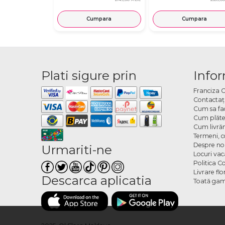
Cumpara
Cumpara
Plati sigure prin
Infor
Franciza 
Contactaţ
Cum sa fa
Cum plăte
Cum livră
Termeni, co
Despre no
Urmariti-ne
Locuri va
Politica C
Livrare fl
Descarca aplicatia
Toată gam