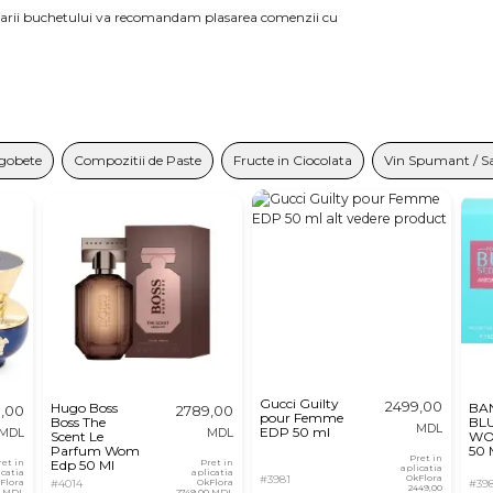
lizarii buchetului va recomandam plasarea comenzii cu
gobete
Compozitii de Paste
Fructe in Ciocolata
Vin Spumant / 
Gucci Guilty
2499,00
Hugo Boss
BA
9,00
2789,00
pour Femme
Boss The
BL
MDL
EDP 50 ml
MDL
MDL
Scent Le
WO
Parfum Wom
50 
Pret in
ret in
Edp 50 Ml
Pret in
aplicatia
icatia
aplicatia
#3981
OkFlora
Flora
#4014
OkFlora
#39
2449,00
0 MDL
2749,00 MDL