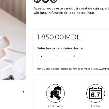
Acest produs este vandut si creat de catre par
OkFlora, in functie de localitatea livrarii.
1 850.00
MDL
Selecteaza cantitatea dorita
-
+
Pentru această dată valoarea minimă a comenzii este
550.00
MD
Poză martor
Livrăm