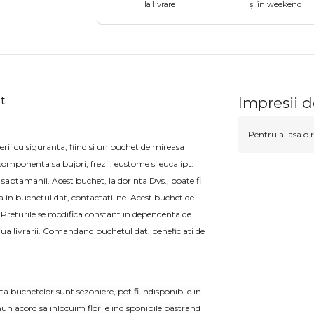
la livrare
și în weekend
t
Impresii 
Pentru a lasa o r
rii cu siguranta, fiind si un buchet de mireasa
omponenta sa bujori, frezii, eustome si eucalipt.
 saptamanii. Acest buchet, la dorinta Dvs., poate fi
eva in buchetul dat, contactati-ne. Acest buchet de
 Preturile se modifica constant in dependenta de
 ziua livrarii. Comandand buchetul dat, beneficiati de
a buchetelor sunt sezoniere, pot fi indisponibile in
acord sa inlocuim florile indisponibile pastrand