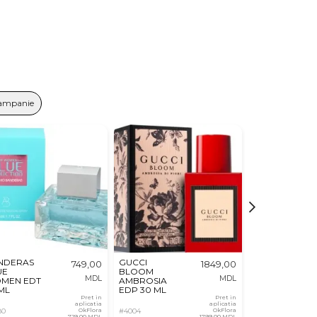
Sampanie
NDERAS
GUCCI
SALVATORE
749,00
1849,00
UE
BLOOM
FERRAGAMO
MDL
MDL
MEN EDT
AMBROSIA
Signorina
ML
EDP 30 ML
EDP 50 ML
Pret in
Pret in
aplicatia
aplicatia
80
OkFlora
#4004
OkFlora
#3992
729,00 MDL
1799,00 MDL