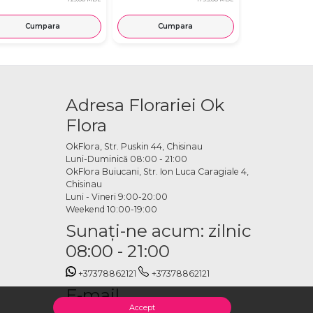
Cumpara
Cumpara
Cump
Adresa Florariei Ok
Flora
OkFlora, Str. Puskin 44, Chisinau
Luni-Duminică 08:00 - 21:00
OkFlora Buiucani, Str. Ion Luca Caragiale 4,
Chisinau
Luni - Vineri 9:00-20:00
Weekend 10:00-19:00
Sunaţi-ne acum: zilnic
08:00 - 21:00
+37378862121
+37378862121
E-mail
Accept