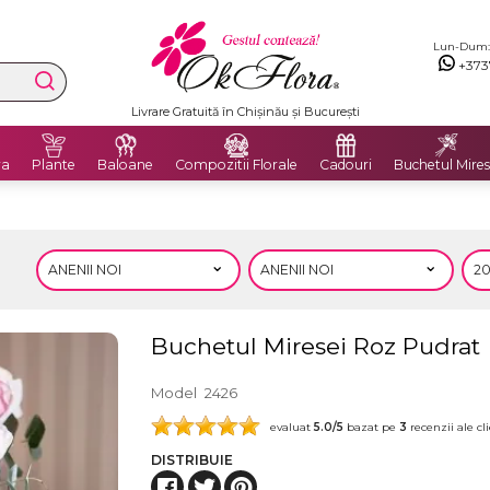
Lun-Dum: 8
+373
Livrare Gratuită în Chișinău și București
ra
Plante
Baloane
Compozitii Florale
Cadouri
Buchetul Mires
Buchetul Miresei Roz Pudrat
Model
2426
evaluat
5.0
/5
bazat pe
3
recenzii ale cli
DISTRIBUIE