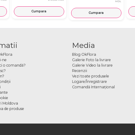
MDL
Cumpara
Cumpara
matii
Media
OkFlora
Blog OkFlora
i-ne
Galerie Foto la livrare
ci o comandă?
Galerie Video la livrare
sc?
Recenzii
m?
Vezi toate produsele
ndiţii
Logare/Înregistrare
i
Comandă Internațional
cante
ookie
ori Moldova
a de produse