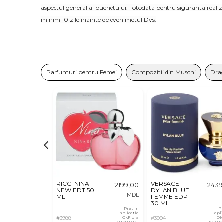
aspectul general al buchetului. Totodata pentru siguranta rea
minim 10 zile înainte de evenimetul Dvs.
Parfumuri pentru Femei
Compozitii din Muschi
Dra
RICCI NINA
VERSACE
2199,00
243
NEW EDT 50
DYLAN BLUE
MDL
ML
FEMME EDP
30 ML
Pret in
P
aplicatia
apl
#3988
OkFlora
#3994
Ok
2149,00 MDL
2339,0