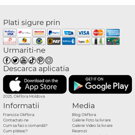
Plati sigure prin
Urmariti-ne
Descarca aplicatia
2025, OkFlora Moldova
Informatii
Media
Franciza OkFlora
Blog OkFlora
Contactaţi-ne
Galerie Foto la livrare
Cum sa faci o comandă?
Galerie Video la livrare
Cum plătesc?
Recenzii