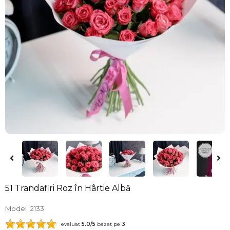
51 Trandafiri Roz în Hârtie Albă
Model
2133
evaluat
5.0
/5
bazat pe
3