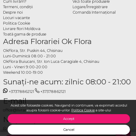
Cum livrăm?
Vezi toate produsele
Termeni, condiţii
Logare/Înregistrare
Despre noi
Comandă Internațional
Locuri vacante
Politica Cookie
Livrare flori Moldova
Toată gama de produse
Adresa Florariei Ok Flora
OkFlora, Str. Puskin 44, Chisinau
Luni-Duminică 08:00 - 21:00
OkFlora Buiucani, Str. Ion Luca Caragiale 4, Chisinau
Luni - Vineri 9:00-20:00
Weekend 10:00-19:00
Sunaţi-ne acum: zilnic 08:00 - 21:00
+37378862121
+37378862121
E-mail
Acest site foloseste cookies. Navigand in continuare, va exprimati acordul
office@livrareflori.md
asupra folosirii cookie-urilor.
Politica Cookie
a site-ului
Ne puteți contacta:
Accept
whatsapp
,
messenger
Cancel