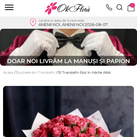
0
Locatia si data de livrare este
ANENII NOI, ANENII NOI 2026-08-07
Acasa
/
Buchete din Trandafiri
/
51 Trandafiri Roz în Hârtie Albă