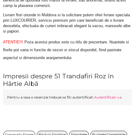
beneficia de optiunea foto martor la livrare, sau anonimat, bifand acest 
camp la plasarea comenzii.
Livram flori oriunde in Moldova si la solicitare putem oferi livrare speciala 
prin LUXCOURIER, serviciu premium prin care beneficiati de o livrare 
deosebita, efectuata de curieri imbracati elegant la sacou, manusele albe 
si papion.
ATENTIE!!!
 Poza acestui produs este cu titlu de prezentare. Nuantele si 
florile pot varia in functie de sezon si stocul disponibil, fiind pastrate 
aspectul si dimensiunile aranjamentului.
Impresii despre 51 Trandafiri Roz în
Hârtie Albă
Pentru a lasa o recenzie trebuie sa fiti autentificati
Autentificati-va
Compozitii Florale
Bauturi Alcoolice
Dragobete
Buchete Comestibile