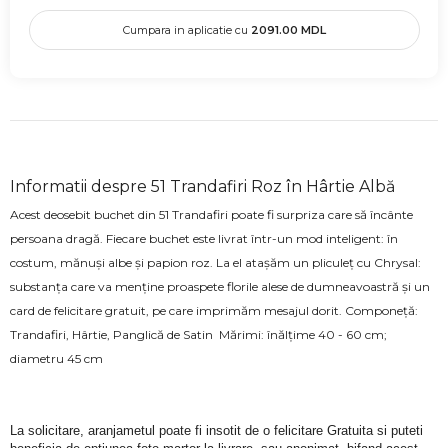
Cumpara in aplicatie cu
2091.00
MDL
Informatii despre 51 Trandafiri Roz în Hârtie Albă
Acest deosebit buchet din 51 Trandafiri poate fi surpriza care să încânte
persoana dragă. Fiecare buchet este livrat într-un mod inteligent: în
costum, mănuși albe și papion roz. La el atașăm un pliculeț cu Chrysal:
substanța care va menține proaspete florile alese de dumneavoastră și un
card de felicitare gratuit, pe care imprimăm mesajul dorit. Componeță:
Trandafiri, Hârtie, Panglică de Satin Mărimi: înălțime 40 - 60 cm;
diametru 45 cm
La solicitare, aranjametul poate fi insotit de o felicitare Gratuita si puteti 