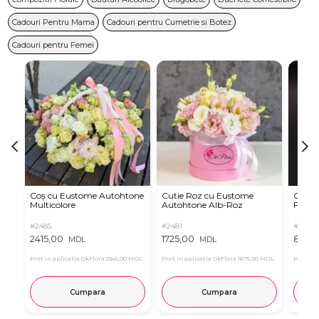
Cadouri Pentru Mama
Cadouri pentru Cumetrie si Botez
Cadouri pentru Femei
Coș cu Eustome Autohtone
Cutie Roz cu Eustome
Cutie 
Multicolore
Autohtone Alb-Roz
Ferrer
#2485
#2481
#2854
2415,00
1725,00
899,
MDL
MDL
Pret in aplicatia OkFlora
2345,00 MDL
Pret in aplicatia OkFlora
1675,00 MDL
Pret in 
Cumpara
Cumpara