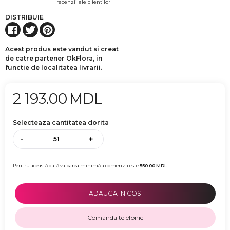
recenzii ale clientilor
DISTRIBUIE
Acest produs este vandut si creat
de catre partener OkFlora, in
functie de localitatea livrarii.
2 193.00
MDL
Selecteaza cantitatea dorita
-
+
Pentru această dată valoarea minimă a comenzii este
550.00
MDL
ADAUGA IN COS
Comanda telefonic