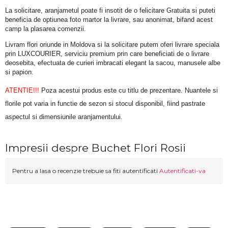
La solicitare, aranjametul poate fi insotit de o felicitare Gratuita si puteti 
beneficia de optiunea foto martor la livrare, sau anonimat, bifand acest 
camp la plasarea comenzii.
Livram flori oriunde in Moldova si la solicitare putem oferi livrare speciala 
prin LUXCOURIER, serviciu premium prin care beneficiati de o livrare 
deosebita, efectuata de curieri imbracati elegant la sacou, manusele albe 
si papion.
ATENTIE!!!
 Poza acestui produs este cu titlu de prezentare. Nuantele si 
florile pot varia in functie de sezon si stocul disponibil, fiind pastrate 
aspectul si dimensiunile aranjamentului.
Impresii despre Buchet Flori Rosii
Pentru a lasa o recenzie trebuie sa fiti autentificati
Autentificati-va