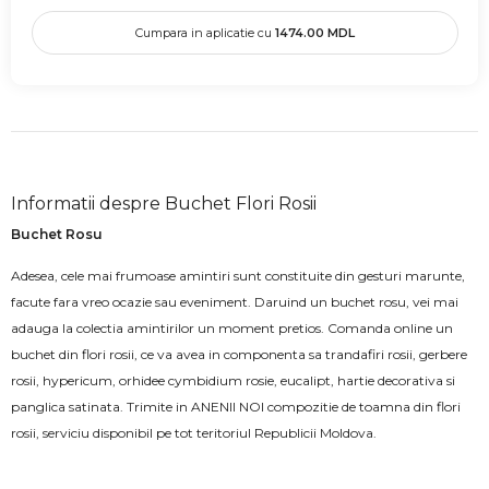
Cumpara in aplicatie cu
1474.00
MDL
Informatii despre Buchet Flori Rosii
Buchet Rosu
Adesea, cele mai frumoase amintiri sunt constituite din gesturi marunte,
facute fara vreo ocazie sau eveniment. Daruind un buchet rosu, vei mai
adauga la colectia amintirilor un moment pretios. Comanda online un
buchet din flori rosii, ce va avea in componenta sa trandafiri rosii, gerbere
rosii, hypericum, orhidee cymbidium rosie, eucalipt, hartie decorativa si
panglica satinata. Trimite in ANENII NOI compozitie de toamna din flori
rosii, serviciu disponibil pe tot teritoriul Republicii Moldova.