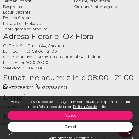
Termeni, condiţii
Logare/Înregistrare
Despre noi
Comandă Internațional
Locuri vacante
Politica Cookie
Livrare flori Moldova
Toată gama de produse
Adresa Florariei Ok Flora
OkFlora, Str. Puskin 44, Chisinau
Luni-Duminică 08:00 - 21:00
OkFlora Buiucani, Str. Ion Luca Caragiale 4, Chisinau
Luni - Vineri 9:00-20:00
Weekend 10:00-19:00
Sunaţi-ne acum: zilnic 08:00 - 21:00
+37378862121
+37378862121
E-mail
Acest site foloseste cookies. Navigand in continuare, va exprimati acordul
office@livrareflori.md
asupra folosirii cookie-urilor.
Politica Cookie
a site-ului
Ne puteți contacta:
Accept
whatsapp
,
messenger
Cancel
SUNA SI VERIFICA DISPONIBILITATEA
Administreaza Preferintele