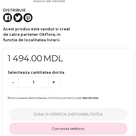
recenzii ale clientilor
DISTRIBUIE
Acest produs este vandut si creat
de catre partener OkFlora, in
functie de localitatea livrarii.
1 494.00
MDL
Selecteaza cantitatea dorita
-
+
Pentru această dată valoarea minimă a comenzii este
550.00
MDL
SUNA SI VERIFICA DISPONIBILITATEA
Comanda telefonic