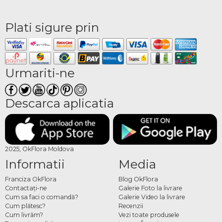
Plati sigure prin
Urmariti-ne
Descarca aplicatia
2025, OkFlora Moldova
Informatii
Media
Franciza OkFlora
Blog OkFlora
Contactaţi-ne
Galerie Foto la livrare
Cum sa faci o comandă?
Galerie Video la livrare
Cum plătesc?
Recenzii
Cum livrăm?
Vezi toate produsele