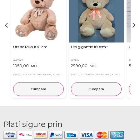
Urs de Plus 100 cm
Urs gigantic 160cm↑
Urs m
#4940
#966
#11
1050,00
2990,00
537,0
MDL
MDL
Pret in aplicatia OkFlora
999,00 MDL
Pret in aplicatia OkFlora
2890,00 MDL
Cumpara
Cumpara
Plati sigure prin