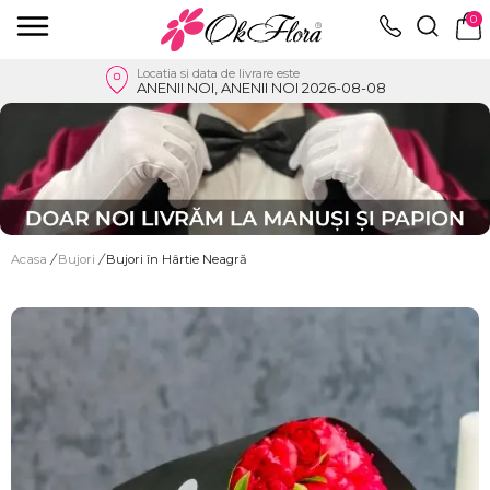
0
Locatia si data de livrare este
ANENII NOI, ANENII NOI 2026-08-08
Acasa
/
Bujori
/
Bujori în Hârtie Neagră