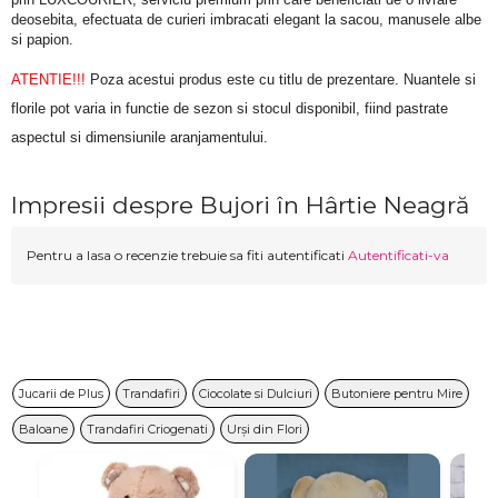
deosebita, efectuata de curieri imbracati elegant la sacou, manusele albe 
si papion.
ATENTIE!!!
 Poza acestui produs este cu titlu de prezentare. Nuantele si 
florile pot varia in functie de sezon si stocul disponibil, fiind pastrate 
aspectul si dimensiunile aranjamentului.
Impresii despre Bujori în Hârtie Neagră
Pentru a lasa o recenzie trebuie sa fiti autentificati
Autentificati-va
Jucarii de Plus
Trandafiri
Ciocolate si Dulciuri
Butoniere pentru Mire
Baloane
Trandafiri Criogenati
Urși din Flori