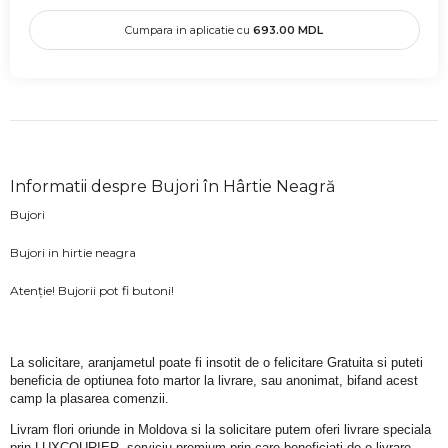
Cumpara in aplicatie cu
693.00
MDL
Informatii despre Bujori în Hârtie Neagră
Bujori
Bujori in hirtie neagra
Atenție! Bujorii pot fi butoni!
La solicitare, aranjametul poate fi insotit de o felicitare Gratuita si puteti 
beneficia de optiunea foto martor la livrare, sau anonimat, bifand acest 
camp la plasarea comenzii.
Livram flori oriunde in Moldova si la solicitare putem oferi livrare speciala 
prin LUXCOURIER, serviciu premium prin care beneficiati de o livrare 