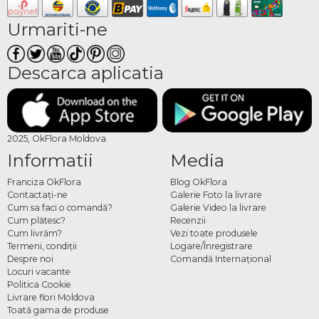
Urmariti-ne
Descarca aplicatia
2025, OkFlora Moldova
Informatii
Media
Franciza OkFlora
Blog OkFlora
Contactaţi-ne
Galerie Foto la livrare
Cum sa faci o comandă?
Galerie Video la livrare
Cum plătesc?
Recenzii
Cum livrăm?
Vezi toate produsele
Termeni, condiţii
Logare/Înregistrare
Despre noi
Comandă Internațional
Locuri vacante
Politica Cookie
Livrare flori Moldova
Toată gama de produse