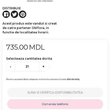
recenzii ale clientilor
DISTRIBUIE
Acest produs este vandut si creat
de catre partener OkFlora, in
functie de localitatea livrarii.
735.00
MDL
Selecteaza cantitatea dorita
-
+
Pentru această dată valoarea minimă a comenzii este
550.00
MDL
SUNA SI VERIFICA DISPONIBILITATEA
Comanda telefonic