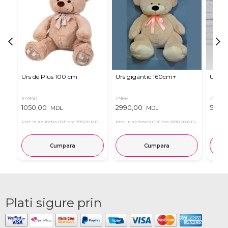
Urs de Plus 100 cm
Urs gigantic 160cm↑
Urs m
#4940
#966
#11
1050,00
2990,00
537,0
MDL
MDL
Pret in aplicatia OkFlora
999,00 MDL
Pret in aplicatia OkFlora
2890,00 MDL
Cumpara
Cumpara
Plati sigure prin