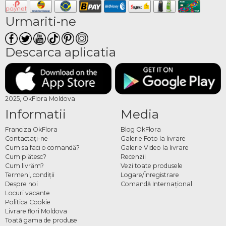
Urmariti-ne
Descarca aplicatia
2025, OkFlora Moldova
Informatii
Media
Franciza OkFlora
Blog OkFlora
Contactaţi-ne
Galerie Foto la livrare
Cum sa faci o comandă?
Galerie Video la livrare
Cum plătesc?
Recenzii
Cum livrăm?
Vezi toate produsele
Termeni, condiţii
Logare/Înregistrare
Despre noi
Comandă Internațional
Locuri vacante
Politica Cookie
Livrare flori Moldova
Toată gama de produse