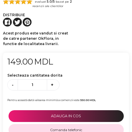
evaluat
5.0
/5
bazat pe
2
recenzii ale clientilor
DISTRIBUIE
Acest produs este vandut si creat
de catre partener OkFlora, in
functie de localitatea livrarii.
149.00
MDL
Selecteaza cantitatea dorita
-
+
Pentru această dată valoarea minimă a comenzii este
550.00
MDL
ADAUGA IN COS
Comanda telefonic