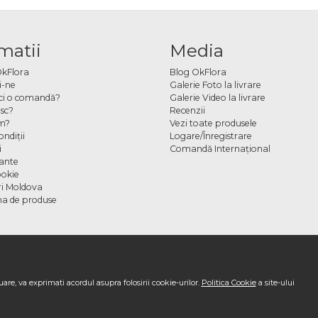
matii
Media
OkFlora
Blog OkFlora
i-ne
Galerie Foto la livrare
ci o comandă?
Galerie Video la livrare
sc?
Recenzii
m?
Vezi toate produsele
ndiţii
Logare/Înregistrare
i
Comandă Internațional
cante
ookie
ori Moldova
a de produse
are, va exprimati acordul asupra folosirii cookie-urilor.
Politica Cookie
a site-ului