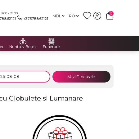
:00 - 21:00
0
MDL
RO
78862121
+37378862121
ei
Nunta si Botez
Funerare
Vezi Produsele
cu Globulete si Lumanare