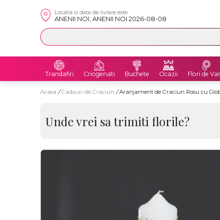
Locatia si data de livrare este
ANENII NOI, ANENII NOI 2026-08-08
Trandafiri
Criogenati
Buchete
Ocazii
Flori de Va
Acasa
/
Cadouri de Craciun
/
Aranjament de Craciun Rosu cu Glo
Unde vrei sa trimiti florile?