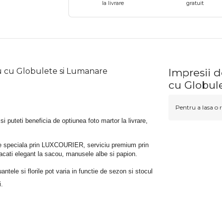
la livrare
gratuit
u cu Globulete si Lumanare
Impresii 
cu Globul
Pentru a lasa o r
 si puteti beneficia de optiunea foto martor la livrare, 
rare speciala prin LUXCOURIER, serviciu premium prin 
bracati elegant la sacou, manusele albe si papion.
tele si florile pot varia in functie de sezon si stocul 
i.