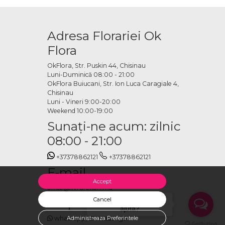
Adresa Florariei Ok
Flora
OkFlora, Str. Puskin 44, Chisinau
Luni-Duminică 08:00 - 21:00
OkFlora Buiucani, Str. Ion Luca Caragiale 4,
Chisinau
Luni - Vineri 9:00-20:00
Weekend 10:00-19:00
Sunaţi-ne acum: zilnic
08:00 - 21:00
+37378862121
+37378862121
E-mail
Accept
office@livrareflori.md
Ne puteți contacta:
Cancel
Salut, cu ce te putem
ajuta?
Administreaza Preferintele
whatsapp
,
messenger