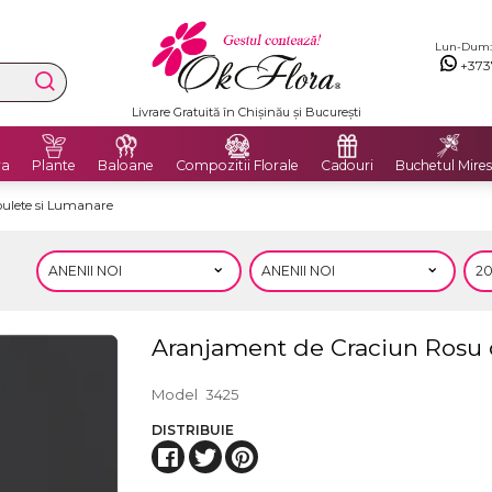
Lun-Dum: 8
+373
Livrare Gratuită în Chișinău și București
ra
Plante
Baloane
Compozitii Florale
Cadouri
Buchetul Mires
bulete si Lumanare
Aranjament de Craciun Rosu 
Model
3425
DISTRIBUIE