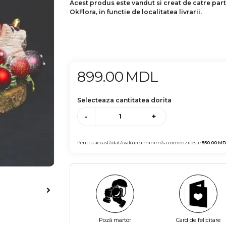
Acest produs este vandut si creat de catre par
OkFlora, in functie de localitatea livrarii.
899.00
MDL
Selecteaza cantitatea dorita
-
+
Pentru această dată valoarea minimă a comenzii este
550.00
MD
Poză martor
Card de felicitare