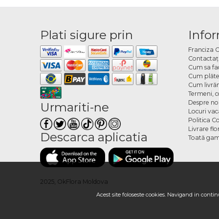
Plati sigure prin
Infor
Franciza 
Contactaţ
Cum sa fa
Cum plăte
Cum livră
Termeni, co
Despre no
Urmariti-ne
Locuri va
Politica C
Livrare fl
Descarca aplicatia
Toată gam
2025, OkFlora Moldova
Acest site foloseste cookies. Navigand in continu