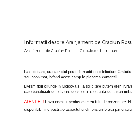
Informatii despre Aranjament de Craciun Ros
Aranjament de Craciun Rosu cu Globulete si Lumanare
La solicitare, aranjametul poate fi insotit de o felicitare Gratuita
sau anonimat, bifand acest camp la plasarea comenzii.
Livram flori oriunde in Moldova si la solicitare putem oferi liv
care beneficiati de o livrare deosebita, efectuata de curieri im
ATENTIE!!!
 Poza acestui produs este cu titlu de prezentare. Nuan
disponibil, fiind pastrate aspectul si dimensiunile aranjamentulu