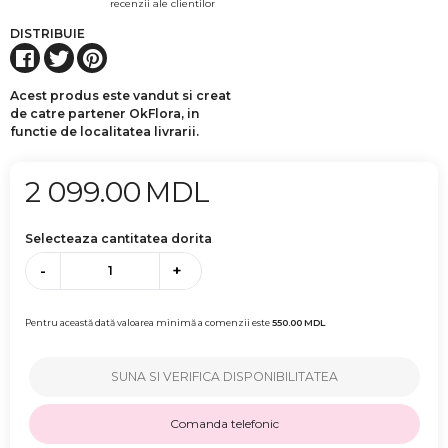
recenzii ale clientilor
DISTRIBUIE
Acest produs este vandut si creat
de catre partener OkFlora, in
functie de localitatea livrarii.
2 099.00
MDL
Selecteaza cantitatea dorita
-
+
Pentru această dată valoarea minimă a comenzii este
550.00
MDL
SUNA SI VERIFICA DISPONIBILITATEA
Comanda telefonic