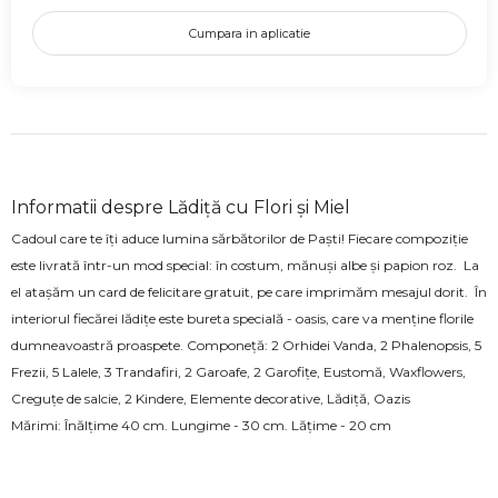
Cumpara in aplicatie
Informatii despre Lădiță cu Flori și Miel
Cadoul care te îți aduce lumina sărbătorilor de Paști! Fiecare compoziție
este livrată într-un mod special: în costum, mănuși albe și papion roz. La
el atașăm un card de felicitare gratuit, pe care imprimăm mesajul dorit. În
interiorul fiecărei lădițe este bureta specială - oasis, care va menține florile
dumneavoastră proaspete. Componeță: 2 Orhidei Vanda, 2 Phalenopsis, 5
Frezii, 5 Lalele, 3 Trandafiri, 2 Garoafe, 2 Garofițe, Eustomă, Waxflowers,
Creguțe de salcie, 2 Kindere, Elemente decorative, Lădiță, Oazis
Mărimi: Înălțime 40 cm. Lungime - 30 cm. Lățime - 20 cm