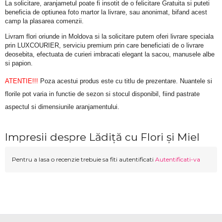
La solicitare, aranjametul poate fi insotit de o felicitare Gratuita si puteti 
beneficia de optiunea foto martor la livrare, sau anonimat, bifand acest 
camp la plasarea comenzii.
Livram flori oriunde in Moldova si la solicitare putem oferi livrare speciala 
prin LUXCOURIER, serviciu premium prin care beneficiati de o livrare 
deosebita, efectuata de curieri imbracati elegant la sacou, manusele albe 
si papion.
ATENTIE!!!
 Poza acestui produs este cu titlu de prezentare. Nuantele si 
florile pot varia in functie de sezon si stocul disponibil, fiind pastrate 
aspectul si dimensiunile aranjamentului.
Impresii despre Lădiță cu Flori și Miel
Pentru a lasa o recenzie trebuie sa fiti autentificati
Autentificati-va