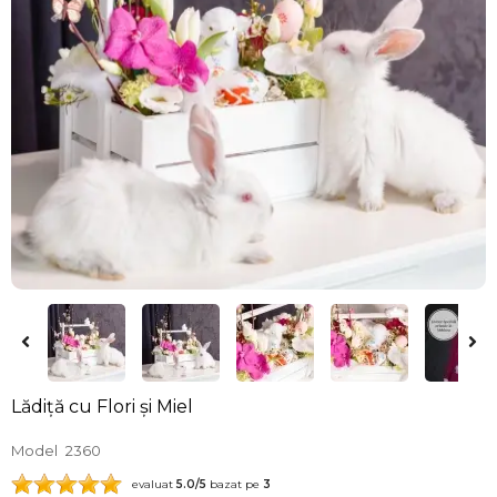
Lădiță cu Flori și Miel
Model
2360
evaluat
5.0
/5
bazat pe
3