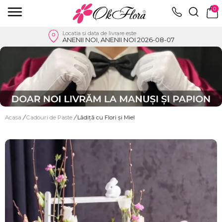
0
Locatia si data de livrare este
ANENII NOI, ANENII NOI 2026-08-07
Acasa
/
Cadouri de Paste
/
Lădiță cu Flori și Miel