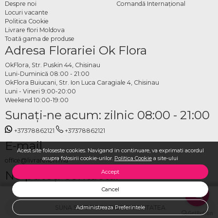
Despre noi
Comandă Internațional
Locuri vacante
Politica Cookie
Livrare flori Moldova
Toată gama de produse
Adresa Florariei Ok Flora
OkFlora, Str. Puskin 44, Chisinau
Luni-Duminică 08:00 - 21:00
OkFlora Buiucani, Str. Ion Luca Caragiale 4, Chisinau
Luni - Vineri 9:00-20:00
Weekend 10:00-19:00
Sunaţi-ne acum: zilnic 08:00 - 21:00
+37378862121
+37378862121
E-mail
Acest site foloseste cookies. Navigand in continuare, va exprimati acordul
asupra folosirii cookie-urilor.
Politica Cookie
a site-ului
office@livrareflori.md
Ne puteți contacta:
Accept
Cancel
whatsapp
,
messenger
SUNA SI VERIFICA DISPONIBILITATEA
Administreaza Preferintele