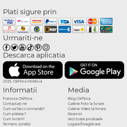
Plati sigure prin
Urmariti-ne
Descarca aplicatia
2025, OkFlora Moldova
Informatii
Media
Franciza OkFlora
Blog OkFlora
Contactaţi-ne
Galerie Foto la livrare
Cum sa faci o comandă?
Galerie Video la livrare
Cum plătesc?
Recenzii
Cum livrăm?
Vezi toate produsele
Termeni, condiţii
Logare/Înregistrare