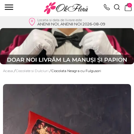
0
Locatia si data de livrare este
ANENII NOI, ANENII NOI 2026-08-09
Acasa
/
Ciocolate si Dulciuri
/
Ciocolata Neagra cu Fulgusori