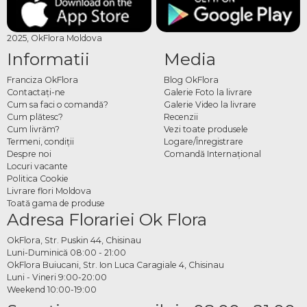
2025, OkFlora Moldova
Informatii
Media
Franciza OkFlora
Blog OkFlora
Contactaţi-ne
Galerie Foto la livrare
Cum sa faci o comandă?
Galerie Video la livrare
Cum plătesc?
Recenzii
Cum livrăm?
Vezi toate produsele
Termeni, condiţii
Logare/Înregistrare
Despre noi
Comandă Internațional
Locuri vacante
Politica Cookie
Livrare flori Moldova
Toată gama de produse
Adresa Florariei Ok Flora
OkFlora, Str. Puskin 44, Chisinau
Luni-Duminică 08:00 - 21:00
OkFlora Buiucani, Str. Ion Luca Caragiale 4, Chisinau
Luni - Vineri 9:00-20:00
Weekend 10:00-19:00