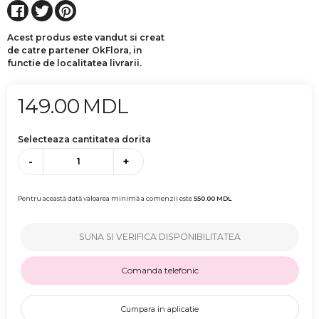
Acest produs este vandut si creat
de catre partener OkFlora, in
functie de localitatea livrarii.
149.00
MDL
Selecteaza cantitatea dorita
-
+
Pentru această dată valoarea minimă a comenzii este
550.00
MDL
SUNA SI VERIFICA DISPONIBILITATEA
Comanda telefonic
Cumpara in aplicatie