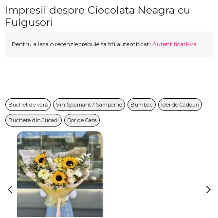
Impresii despre Ciocolata Neagra cu
Fulgusori
Pentru a lasa o recenzie trebuie sa fiti autentificati
Autentificati-va
Buchet de vară
Vin Spumant / Sampanie
Bumbac
Idei de Cadouri
Buchete din Jucarii
Dor de Casa