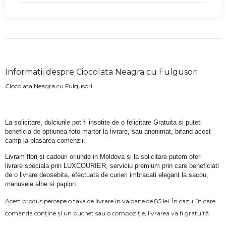
Informatii despre Ciocolata Neagra cu Fulgusori
Ciocolata Neagra cu Fulgusori
La solicitare, dulciurile pot fi insotite de o felicitare Gratuita si puteti 
beneficia de optiunea foto martor la livrare, sau anonimat, bifand acest 
camp la plasarea comenzii.
Livram flori și cadouri oriunde in Moldova si la solicitare putem oferi 
livrare speciala prin LUXCOURIER, serviciu premium prin care beneficiati 
de o livrare deosebita, efectuata de curieri imbracati elegant la sacou, 
manusele albe si papion.
Acest produs percepe o taxa de livrare in valoane de 85 lei. În cazul în care
comanda conține și un buchet sau o compoziție, livrarea va fi gratuită.