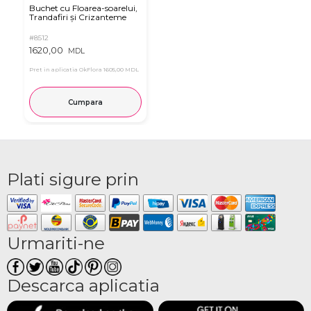
Buchet cu Floarea-soarelui,
Trandafiri și Crizanteme
#8512
1620,00
MDL
Pret in aplicatia OkFlora
1605,00 MDL
Cumpara
Plati sigure prin
Urmariti-ne
Descarca aplicatia