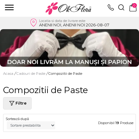
0
Locatia si data de livrare este
ANENII NOI, ANENII NOI 2026-08-07
Acasa
/
Cadouri de Paste
/
Compozitii de Paste
Compozitii de Paste
Filtre
Sortează după
Disponibil
19
Produse