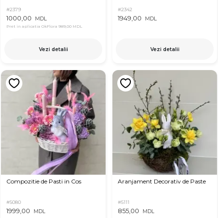
#2379
#2342
1000,00
1949,00
MDL
MDL
Pret in aplicatia OkFlora
989,00 MDL
Vezi detalii
Vezi detalii
Compozitie de Pasti in Cos
Aranjament Decorativ de Paste
#5080
#5111
1999,00
855,00
MDL
MDL