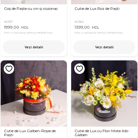
Coș de Paște cu vin și cozonac
Cutie de Lux Roz de Paști
#2357
#2364
1999,00
1399,00
MDL
MDL
Pret in aplicatia OkFlora
1979,00 MDL
Pret in aplicatia OkFlora
1379,00 MDL
Vezi detalii
Vezi detalii
Cutie de Lux Galben-Roșie de
Cutie de Lux cu Flori Mixte Alb-
Paști
Galben