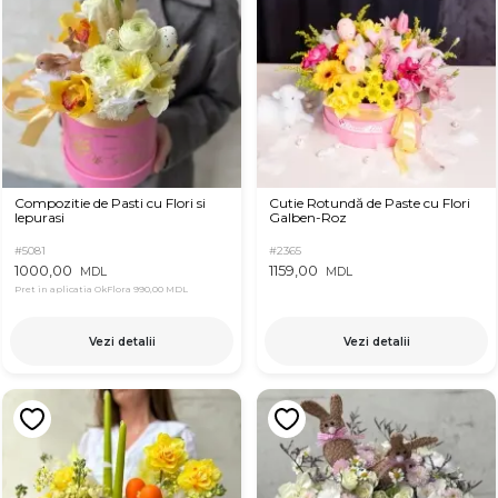
Compozitie de Pasti cu Flori si
Cutie Rotundă de Paste cu Flori
Iepurasi
Galben-Roz
#5081
#2365
1000,00
1159,00
MDL
MDL
Pret in aplicatia OkFlora
990,00 MDL
Vezi detalii
Vezi detalii