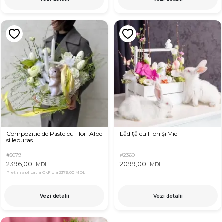
Compozitie de Paste cu Flori Albe
Lădiță cu Flori și Miel
si Iepuras
#5079
#2360
2396,00
2099,00
MDL
MDL
Pret in aplicatia OkFlora
2376,00 MDL
Vezi detalii
Vezi detalii