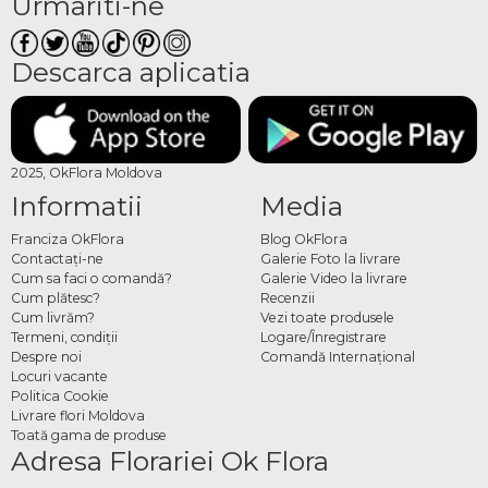
Urmariti-ne
produs are un design atent realizat.
Comandă online compoziții de
Descarca aplicatia
Paște
Alege aranjamentul dorit, completează detaliile și finalizează comanda online.
Poți adăuga un mesaj personal pentru a face cadoul mai special.
2025, OkFlora Moldova
Informatii
Media
Franciza OkFlora
Blog OkFlora
Contactaţi-ne
Galerie Foto la livrare
Cum sa faci o comandă?
Galerie Video la livrare
Cum plătesc?
Recenzii
Cum livrăm?
Vezi toate produsele
Termeni, condiţii
Logare/Înregistrare
Despre noi
Comandă Internațional
Locuri vacante
Politica Cookie
Livrare flori Moldova
Toată gama de produse
Adresa Florariei Ok Flora