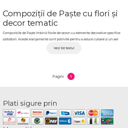
Compoziții de Paște cu flori și
decor tematic
Compozițiile de Paște îmbină florile de sezon cu elemente decorative specifice
sărbătorii. Aceste aranjamente sunt potrivite pentru a aduce culoare și un aer
festiv în orice spațiu sau pentru a fi oferite cadou.
Vezi tot textul
Compoziții de Paște livrate
ANENII NOI
1
Pagini
Un aranjament tematic poate fi o alegere inspirată pentru familie, prieteni sau
colegi. Produsele sunt create pentru a transmite bucuria sărbătorilor prin
combinații echilibrate de flori și decor.
Flori de sezon și elemente
Plati sigure prin
decorative
Categoria include compoziții cu flori precum lalele, narcise sau alte flori de
primăvară, completate de ouă decorative, lumânări sau accesorii tematice. Fiecare