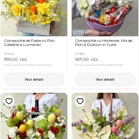
Compozitie de Paste cu Flori
Compozitie cu Hortensie, Mix de
Galbene si Lumanari
Flori si Dulciuri in Cutie
#7649
#7986
1195,00
1671,00
MDL
MDL
Pret in aplicatia OkFlora
1175,00 MDL
Pret in aplicatia OkFlora
1651,00 MDL
Vezi detalii
Vezi detalii