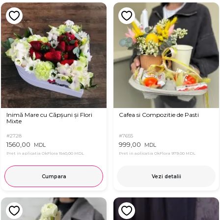
Inimă Mare cu Căpșuni și Flori
Cafea si Compozitie de Pasti
Mixte
#2728
#7655
1560,00
999,00
MDL
MDL
Pret in aplicatia OkFlora
1540,00 MDL
Pret in aplicatia OkFlora
979,00 MDL
Cumpara
Vezi detalii