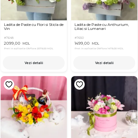
Ladita de Paste cu Flori si Sticla de
Ladita de Paste cu Anthurium,
Vin
Liliac si Lumanari
#7648
#7650
2099,00
1499,00
MDL
MDL
Pret in aplicatia OkFlora
2079,00 MDL
Pret in aplicatia OkFlora
1479,00 MDL
Vezi detalii
Vezi detalii