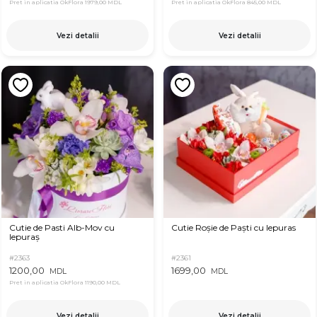
Pret in aplicatia OkFlora
1979,00 MDL
Pret in aplicatia OkFlora
845,00 MDL
Vezi detalii
Vezi detalii
Cutie de Pasti Alb-Mov cu
Cutie Roșie de Paști cu Iepuras
Iepuraș
#2363
#2361
1200,00
1699,00
MDL
MDL
Pret in aplicatia OkFlora
1190,00 MDL
Vezi detalii
Vezi detalii