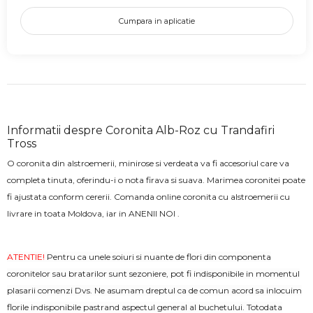
Cumpara in aplicatie
Informatii despre Coronita Alb-Roz cu Trandafiri
Tross
O coronita din alstroemerii, minirose si verdeata va fi accesoriul care va
completa tinuta, oferindu-i o nota firava si suava. Marimea coronitei poate
fi ajustata conform cererii. Comanda online coronita cu alstroemerii cu
livrare in toata Moldova, iar in ANENII NOI .
ATENTIE!
Pentru ca unele soiuri si nuante de flori din componenta
coronitelor sau bratarilor sunt sezoniere, pot fi indisponibile in momentul
plasarii comenzi Dvs. Ne asumam dreptul ca de comun acord sa inlocuim
florile indisponibile pastrand aspectul general al buchetului. Totodata