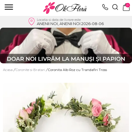
0
Locatia si data de livrare este
ANENII NOI, ANENII NOI 2026-08-06
Acasa
/
Coronite si Bratari
/
Coronita Alb-Roz cu Trandafiri Tross