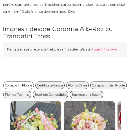
pentru siguranta realizarii buchetului va recomandam plasarea comenzii
cu minim 10 zile înainte de evenimetul Dvs.
Impresii despre Coronita Alb-Roz cu
Trandafiri Tross
Pentru a lasa o recenzie trebuie sa fiti autentificati
Autentificati-va
Compozitii Florale
Certificate Cadou
Flori și Cafea
Compozitii din Fructe
Flori de Toamna
Buchete Comestibile
Buchete din Jucarii