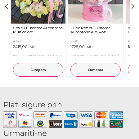
Coș cu Eustome Autohtone
Cutie Roz cu Eustome
Inima 
Multicolore
Autohtone Alb-Roz
Dulciu
#2485
#2481
#2321
2415,00
1725,00
1855,
MDL
MDL
Pret in aplicatia OkFlora
2345,00 MDL
Pret in aplicatia OkFlora
1675,00 MDL
Pret in 
Cumpara
Cumpara
Plati sigure prin
Urmariti-ne