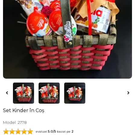
Set Kinder în Coș
Model
2778
evaluat
5.0
/5
bazat pe
2