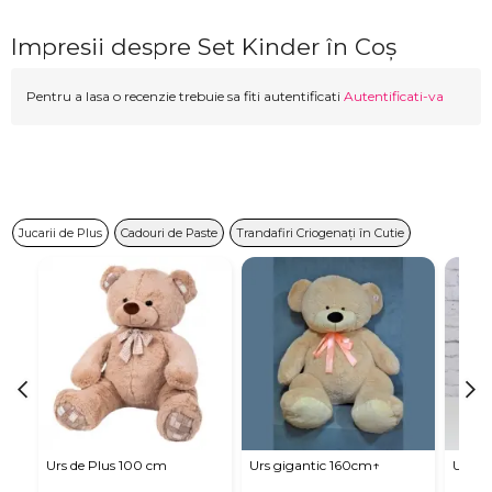
Impresii despre Set Kinder în Coș
Pentru a lasa o recenzie trebuie sa fiti autentificati
Autentificati-va
Jucarii de Plus
Cadouri de Paste
Trandafiri Criogenați în Cutie
Urs de Plus 100 cm
Urs gigantic 160cm↑
Urs m