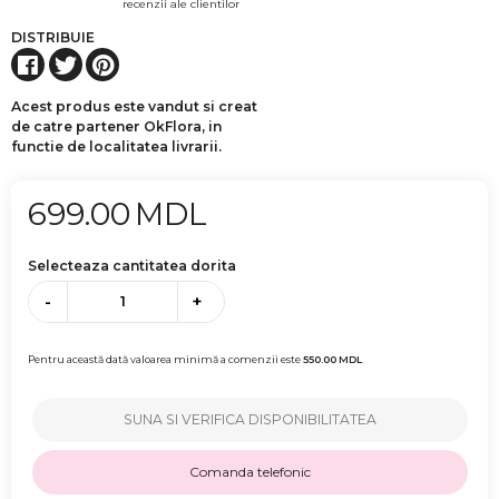
recenzii ale clientilor
DISTRIBUIE
Acest produs este vandut si creat
de catre partener OkFlora, in
functie de localitatea livrarii.
699.00
MDL
Selecteaza cantitatea dorita
-
+
Pentru această dată valoarea minimă a comenzii este
550.00
MDL
SUNA SI VERIFICA DISPONIBILITATEA
Comanda telefonic