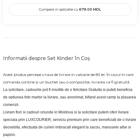
Cumpara in aplicatie cu
679.00
MDL
Informatii despre Set Kinder în Coș
Acest produs percepe o taxa de livrare in valoane de 85 lei. În cazul în care
comanda conține și un buchet sau o compoziție, livrarea va fi gratuită.
La solicitare, cadourile pot fi insotite de o felicitare Gratuita si puteti beneficia 
de optiunea foto martor la livrare, sau anonimat, bifand acest camp la plasarea 
comenzii.
Livram flori si cadouri oriunde in Moldova si la solicitare putem oferi livrare 
speciala prin LUXCOURIER, serviciu premium prin care beneficiati de o livrare 
deosebita, efectuata de curieri imbracati elegant la sacou, manusele albe si 
papion.