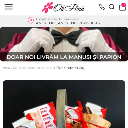
0
Locatia si data de livrare este
ANENII NOI, ANENII NOI 2026-08-07
Acasa
/
Cutii si Cosuri cu Cadouri
/
Set Kinder în Coș