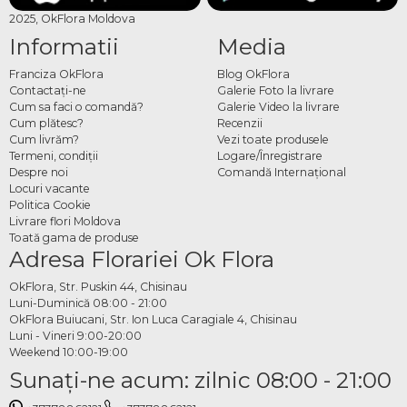
2025, OkFlora Moldova
Informatii
Media
Franciza OkFlora
Blog OkFlora
Contactaţi-ne
Galerie Foto la livrare
Cum sa faci o comandă?
Galerie Video la livrare
Cum plătesc?
Recenzii
Cum livrăm?
Vezi toate produsele
Termeni, condiţii
Logare/Înregistrare
Despre noi
Comandă Internațional
Locuri vacante
Politica Cookie
Livrare flori Moldova
Toată gama de produse
Adresa Florariei Ok Flora
OkFlora, Str. Puskin 44, Chisinau
Luni-Duminică 08:00 - 21:00
OkFlora Buiucani, Str. Ion Luca Caragiale 4, Chisinau
Luni - Vineri 9:00-20:00
Weekend 10:00-19:00
Sunaţi-ne acum: zilnic 08:00 - 21:00