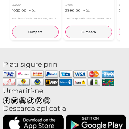
#4940
#966
#11
1050,00
2990,00
537,0
MDL
MDL
Pret in aplicatia OkFlora
999,00 MDL
Pret in aplicatia OkFlora
2890,00 MDL
Cumpara
Cumpara
Plati sigure prin
Urmariti-ne
Descarca aplicatia