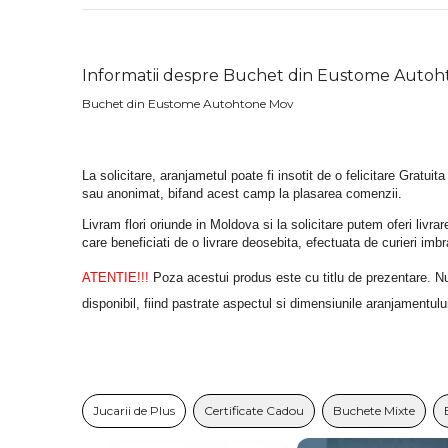
Informatii despre Buchet din Eustome Auto
Buchet din Eustome Autohtone Mov
La solicitare, aranjametul poate fi insotit de o felicitare Gratuita
sau anonimat, bifand acest camp la plasarea comenzii.
Livram flori oriunde in Moldova si la solicitare putem oferi liv
care beneficiati de o livrare deosebita, efectuata de curieri im
ATENTIE!!!
 Poza acestui produs este cu titlu de prezentare. Nuan
disponibil, fiind pastrate aspectul si dimensiunile aranjamentulu
Jucarii de Plus
Certificate Cadou
Buchete Mixte