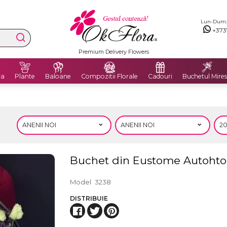
Lun-Dum: 8
+373
Premium Delivery Flowers
ra
Plante
Baloane
Compozitii Florale
Cadouri
Buchetul Mires
Buchet din Eustome Autoht
Model
3238
DISTRIBUIE