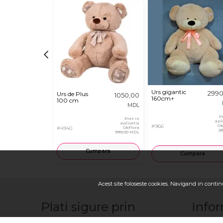
Urs gigantic
2990
Urs de Plus
1050,00
160cm↑
100 cm
MDL
P
Pret in
apl
aplicatia
#966
Ok
#4940
OkFlora
2
999,00 MDL
Cumpara
Cumpara
Acest site foloseste cookies. Navigand in continu
Plati sigure prin
Infor
Franciza 