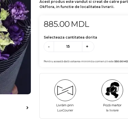
Acest produs este vandut si creat de catre par
OkFlora, in functie de localitatea livrarii.
885.00
MDL
Selecteaza cantitatea dorita
-
+
Pentru această dată valoarea minimă a comenzii este
550.00
MD
Livrăm prin
Poză martor
LuxCourier
la livrare