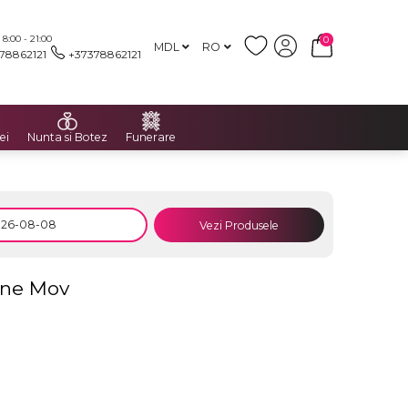
:00 - 21:00
0
MDL
RO
78862121
+37378862121
ei
Nunta si Botez
Funerare
Vezi Produsele
one Mov