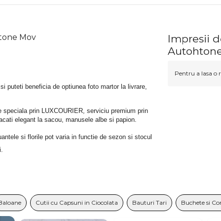
htone Mov
Impresii 
Autohton
Pentru a lasa o r
 si puteti beneficia de optiunea foto martor la livrare, 
rare speciala prin LUXCOURIER, serviciu premium prin 
bracati elegant la sacou, manusele albe si papion.
tele si florile pot varia in functie de sezon si stocul 
i.
Baloane
Cutii cu Capsuni in Ciocolata
Bauturi Tari
Buchete si Co