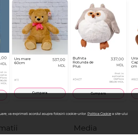
,00
Bufnita
Urs
Urs mare
337,00
537,00
Rotunda de
Cap
60cm
MDL
MDL
MDL
Plus
cm
ret in
Pret in
icatia
aplicatia
Flora
#3407
OkFlora
#80
#11
890,00
330,00 MDL
MDL
Cumpara
Cumpara
are, va exprimati acordul asupra folosirii cookie-urilor.
Politica Cookie
a site-ului
matii
Media
OkFlora
Blog OkFlora