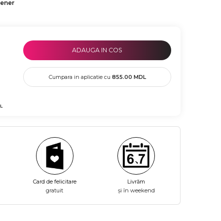
tener
ADAUGA IN COS
Cumpara in aplicatie cu
855.00
MDL
L
Card de felicitare
Livrăm
gratuit
și în weekend