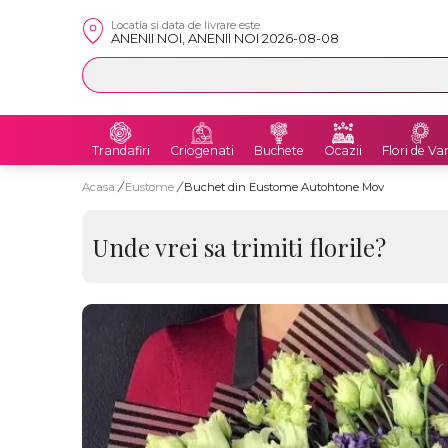
Locatia si data de livrare este
ANENII NOI, ANENII NOI 2026-08-08
Trandafiri
Criogenati
Buchete
Ocazii
Flori de Va
Acasa
/
Eustome
/
Buchet din Eustome Autohtone Mov
Unde vrei sa trimiti florile?