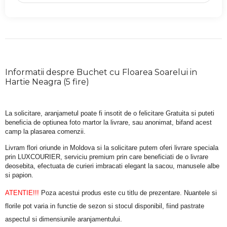
Informatii despre Buchet cu Floarea Soarelui in
Hartie Neagra (5 fire)
La solicitare, aranjametul poate fi insotit de o felicitare Gratuita si puteti 
beneficia de optiunea foto martor la livrare, sau anonimat, bifand acest 
camp la plasarea comenzii.
Livram flori oriunde in Moldova si la solicitare putem oferi livrare speciala 
prin LUXCOURIER, serviciu premium prin care beneficiati de o livrare 
deosebita, efectuata de curieri imbracati elegant la sacou, manusele albe 
si papion.
ATENTIE!!!
 Poza acestui produs este cu titlu de prezentare. Nuantele si 
florile pot varia in functie de sezon si stocul disponibil, fiind pastrate 
aspectul si dimensiunile aranjamentului.