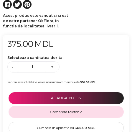
Acest produs este vandut si creat
de catre partener OkFlora, in
functie de localitatea livrarii.
375.00
MDL
Selecteaza cantitatea dorita
-
+
Pentru această dată valoarea minimă a comenzii este
550.00
MDL
ADAUGA IN COS
Comanda telefonic
Cumpara in aplicatie cu
365.00
MDL