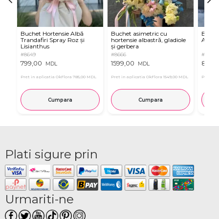
Buchet Hortensie Albă
Buchet asimetric cu
Buche
Trandafiri Spray Roz și
hortensie albastră, gladiole
Albast
Lisianthus
și gerbera
#8649
#8666
#8663
799,00
1599,00
899,
MDL
MDL
Pret in aplicatia OkFlora
785,00 MDL
Pret in aplicatia OkFlora
1549,00 MDL
Pret in 
Cumpara
Cumpara
Plati sigure prin
Urmariti-ne