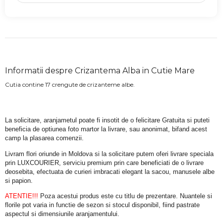
Informatii despre Crizantema Alba in Cutie Mare
Cutia contine 17 crengute de crizanteme albe.
La solicitare, aranjametul poate fi insotit de o felicitare Gratuita si puteti 
beneficia de optiunea foto martor la livrare, sau anonimat, bifand acest 
camp la plasarea comenzii.
Livram flori oriunde in Moldova si la solicitare putem oferi livrare speciala 
prin LUXCOURIER, serviciu premium prin care beneficiati de o livrare 
deosebita, efectuata de curieri imbracati elegant la sacou, manusele albe 
si papion.
ATENTIE!!!
 Poza acestui produs este cu titlu de prezentare. Nuantele si 
florile pot varia in functie de sezon si stocul disponibil, fiind pastrate 
aspectul si dimensiunile aranjamentului.