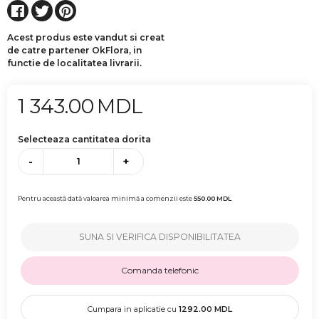
Acest produs este vandut si creat
de catre partener OkFlora, in
functie de localitatea livrarii.
1 343.00
MDL
Selecteaza cantitatea dorita
-
+
Pentru această dată valoarea minimă a comenzii este
550.00
MDL
SUNA SI VERIFICA DISPONIBILITATEA
Comanda telefonic
Cumpara in aplicatie cu
1292.00
MDL