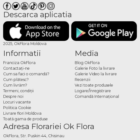
Descarca aplicatia
2025, OkFlora Moldova
Informatii
Media
Franciza OkFlora
Blog OkFlora
Contactaţi-ne
Galerie Foto la livrare
Cum sa faci o comandă?
Galerie Video la livrare
Cum plătesc?
Recenzii
Cum livrăm?
Vezi toate produsele
Termeni, condiţii
Logare/Înregistrare
Despre noi
Comandă Internațional
Locuri vacante
Politica Cookie
Livrare flori Moldova
Toată gama de produse
Adresa Florariei Ok Flora
OkFlora, Str. Puskin 44, Chisinau