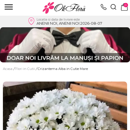
0
Locatia si data de livrare este
ANENII NOI, ANENII NOI 2026-08-07
Acasa
/
Flori in Cutii
/
Crizantema Alba in Cutie Mare