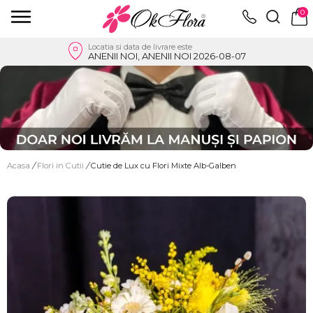
0
Locatia si data de livrare este
ANENII NOI, ANENII NOI 2026-08-07
Acasa
/
Flori in Cutii
/
Cutie de Lux cu Flori Mixte Alb-Galben