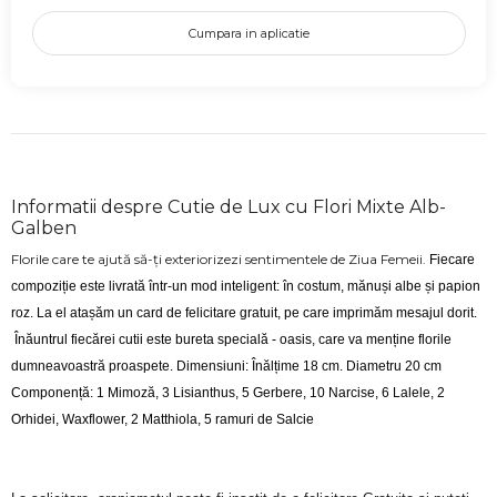
Cumpara in aplicatie
Informatii despre Cutie de Lux cu Flori Mixte Alb-
Galben
Florile care te ajută să-ți exteriorizezi sentimentele de Ziua Femeii.
Fiecare
compoziție este livrată într-un mod inteligent: în costum, mănuși albe și papion
roz. La el atașăm un card de felicitare gratuit, pe care imprimăm mesajul dorit.
Înăuntrul fiecărei cutii este bureta specială - oasis, care va menține florile
dumneavoastră proaspete. Dimensiuni: Înălțime 18 cm. Diametru 20 cm
Componență: 1 Mimoză, 3 Lisianthus, 5 Gerbere, 10 Narcise, 6 Lalele, 2
Orhidei, Waxflower, 2 Matthiola, 5 ramuri de Salcie