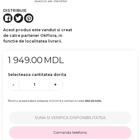
recenzii ale clientilor
DISTRIBUIE
Acest produs este vandut si creat
de catre partener OkFlora, in
functie de localitatea livrarii.
1 949.00
MDL
Selecteaza cantitatea dorita
-
+
Pentru această dată valoarea minimă a comenzii este
550.00
MDL
SUNA SI VERIFICA DISPONIBILITATEA
Comanda telefonic