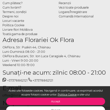
Cum plătesc?
Recenzii
Cum livrăm?
Vezi toate produsele
Termeni, condiţii
Logare/Înregistrare
Despre noi
Comandă Internațional
Locuri vacante
Politica Cookie
Livrare flori Moldova
Toată gama de produse
Adresa Florariei Ok Flora
OkFlora, Str. Puskin 44, Chisinau
Luni-Duminică 08:00 - 21:00
OkFlora Buiucani, Str. Ion Luca Caragiale 4, Chisinau
Luni - Vineri 9:00-20:00
Weekend 10:00-19:00
Sunaţi-ne acum: zilnic 08:00 - 21:00
+37378862121
+37378862121
E-mail
Acest site foloseste cookies. Navigand in continuare, va exprimati acordul
asupra folosirii cookie-urilor.
Politica Cookie
a site-ului
office@livrareflori.md
Ne puteți contacta:
Accept