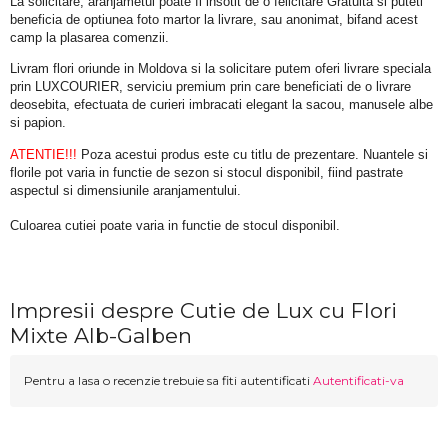
La solicitare, aranjametul poate fi insotit de o felicitare Gratuita si puteti 
beneficia de optiunea foto martor la livrare, sau anonimat, bifand acest 
camp la plasarea comenzii.
Livram flori oriunde in Moldova si la solicitare putem oferi livrare speciala 
prin LUXCOURIER, serviciu premium prin care beneficiati de o livrare 
deosebita, efectuata de curieri imbracati elegant la sacou, manusele albe 
si papion.
ATENTIE!!!
 Poza acestui produs este cu titlu de prezentare. Nuantele si 
florile pot varia in functie de sezon si stocul disponibil, fiind pastrate 
aspectul si dimensiunile aranjamentului.
Culoarea cutiei poate varia in functie de stocul disponibil. 
Impresii despre Cutie de Lux cu Flori
Mixte Alb-Galben
Pentru a lasa o recenzie trebuie sa fiti autentificati
Autentificati-va