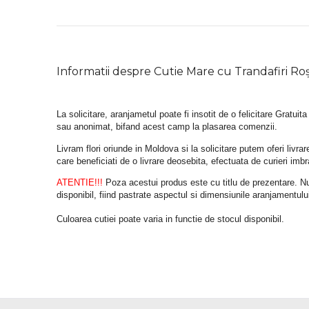
Informatii despre Cutie Mare cu Trandafiri Roș
La solicitare, aranjametul poate fi insotit de o felicitare Gratuita
sau anonimat, bifand acest camp la plasarea comenzii.
Livram flori oriunde in Moldova si la solicitare putem oferi liv
care beneficiati de o livrare deosebita, efectuata de curieri im
ATENTIE!!!
 Poza acestui produs este cu titlu de prezentare. Nuan
disponibil, fiind pastrate aspectul si dimensiunile aranjamentulu
Culoarea cutiei poate varia in functie de stocul disponibil. 