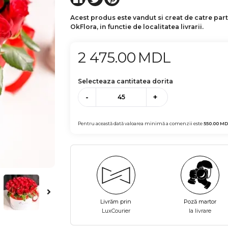
Acest produs este vandut si creat de catre par
OkFlora, in functie de localitatea livrarii.
2 475.00
MDL
Selecteaza cantitatea dorita
-
+
Pentru această dată valoarea minimă a comenzii este
550.00
MD
Livrăm prin
Poză martor
LuxCourier
la livrare