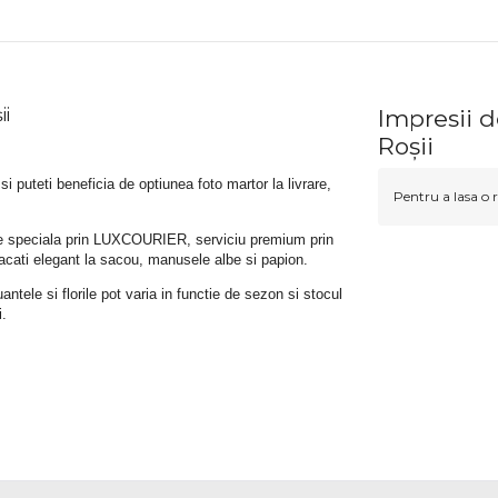
ii
Impresii d
Roșii
 si puteti beneficia de optiunea foto martor la livrare, 
Pentru a lasa o r
rare speciala prin LUXCOURIER, serviciu premium prin 
bracati elegant la sacou, manusele albe si papion.
tele si florile pot varia in functie de sezon si stocul 
i.