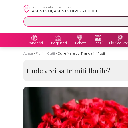
Locatia si data de livrare este
ANENII NOI, ANENII NOI 2026-08-08
Trandafiri
Criogenati
Buchete
Ocazii
Flori de Va
Acasa
/
Flori in Cutii
/
Cutie Mare cu Trandafiri Roșii
Unde vrei sa trimiti florile?