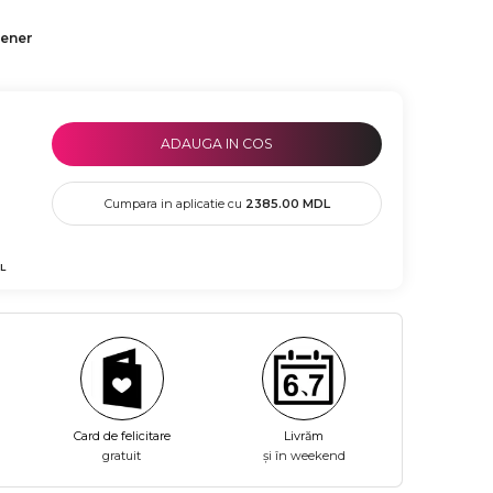
tener
ADAUGA IN COS
Cumpara in aplicatie cu
2385.00
MDL
L
Card de felicitare
Livrăm
gratuit
și în weekend