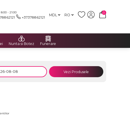
:00 - 21:00
0
MDL
RO
78862121
+37378862121
ei
Nunta si Botez
Funerare
Vezi Produsele
i
entilor