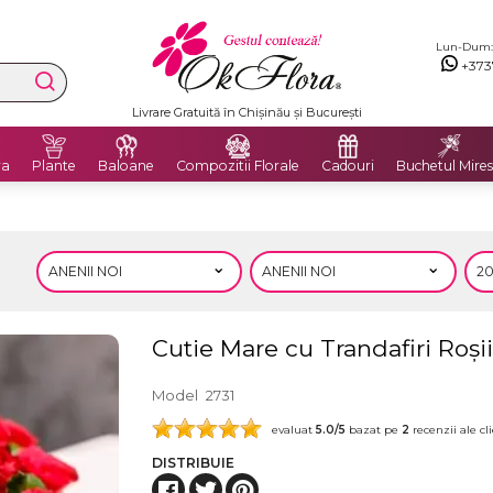
Lun-Dum: 8
+373
Livrare Gratuită în Chișinău și București
ra
Plante
Baloane
Compozitii Florale
Cadouri
Buchetul Mires
Cutie Mare cu Trandafiri Roși
Model
2731
evaluat
5.0
/5
bazat pe
2
recenzii ale cli
DISTRIBUIE