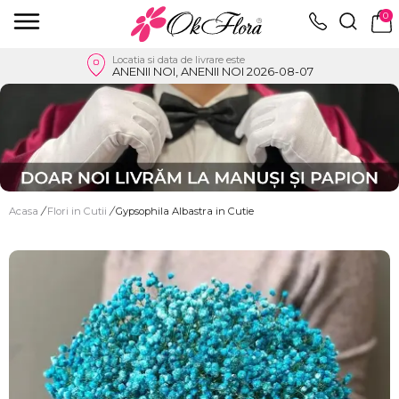
0
Locatia si data de livrare este
ANENII NOI, ANENII NOI 2026-08-07
Acasa
/
Flori in Cutii
/
Gypsophila Albastra in Cutie