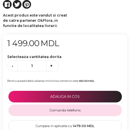
Acest produs este vandut si creat
de catre partener OkFlora, in
functie de localitatea livrarii.
1 499.00
MDL
Selecteaza cantitatea dorita
-
+
Pentru această dată valoarea minimă a comenzii este
550.00
MDL
ADAUGA IN COS
Comanda telefonic
Cumpara in aplicatie cu
1479.00
MDL