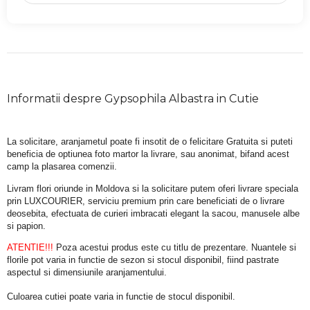
Informatii despre Gypsophila Albastra in Cutie
La solicitare, aranjametul poate fi insotit de o felicitare Gratuita si puteti 
beneficia de optiunea foto martor la livrare, sau anonimat, bifand acest 
camp la plasarea comenzii.
Livram flori oriunde in Moldova si la solicitare putem oferi livrare speciala 
prin LUXCOURIER, serviciu premium prin care beneficiati de o livrare 
deosebita, efectuata de curieri imbracati elegant la sacou, manusele albe 
si papion.
ATENTIE!!!
 Poza acestui produs este cu titlu de prezentare. Nuantele si 
florile pot varia in functie de sezon si stocul disponibil, fiind pastrate 
aspectul si dimensiunile aranjamentului.
Culoarea cutiei poate varia in functie de stocul disponibil. 