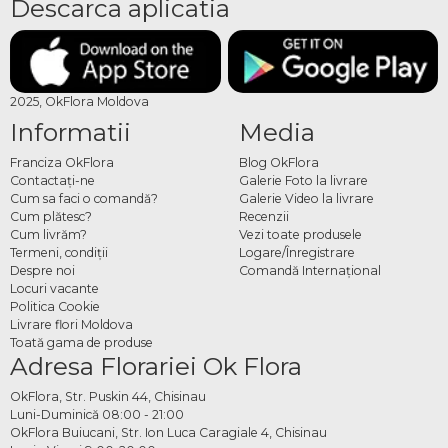
Descarca aplicatia
2025, OkFlora Moldova
Informatii
Media
Franciza OkFlora
Blog OkFlora
Contactaţi-ne
Galerie Foto la livrare
Cum sa faci o comandă?
Galerie Video la livrare
Cum plătesc?
Recenzii
Cum livrăm?
Vezi toate produsele
Termeni, condiţii
Logare/Înregistrare
Despre noi
Comandă Internațional
Locuri vacante
Politica Cookie
Livrare flori Moldova
Toată gama de produse
Adresa Florariei Ok Flora
OkFlora, Str. Puskin 44, Chisinau
Luni-Duminică 08:00 - 21:00
OkFlora Buiucani, Str. Ion Luca Caragiale 4, Chisinau