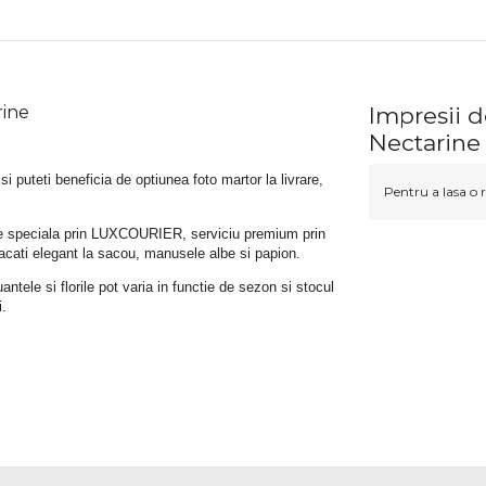
rine
Impresii d
Nectarine
 si puteti beneficia de optiunea foto martor la livrare, 
Pentru a lasa o r
rare speciala prin LUXCOURIER, serviciu premium prin 
bracati elegant la sacou, manusele albe si papion.
tele si florile pot varia in functie de sezon si stocul 
i.