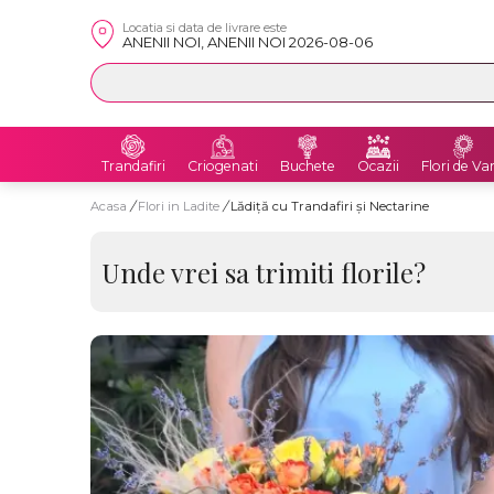
Locatia si data de livrare este
ANENII NOI, ANENII NOI 2026-08-06
Trandafiri
Criogenati
Buchete
Ocazii
Flori de Va
Acasa
/
Flori in Ladite
/
Lădiță cu Trandafiri și Nectarine
Unde vrei sa trimiti florile?