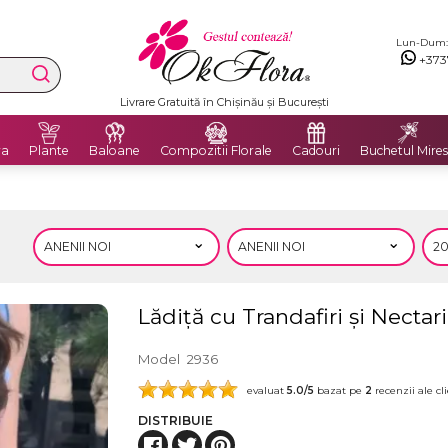
Lun-Dum: 8
+373
Livrare Gratuită în Chișinău și București
ra
Plante
Baloane
Compozitii Florale
Cadouri
Buchetul Mires
Lădiță cu Trandafiri și Nectar
Model
2936
evaluat
5.0
/5
bazat pe
2
recenzii ale cli
DISTRIBUIE