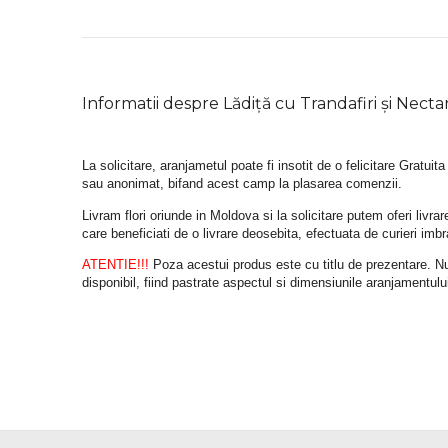
Informatii despre Lădiță cu Trandafiri și Necta
La solicitare, aranjametul poate fi insotit de o felicitare Gratuita
sau anonimat, bifand acest camp la plasarea comenzii.
Livram flori oriunde in Moldova si la solicitare putem oferi liv
care beneficiati de o livrare deosebita, efectuata de curieri im
ATENTIE!!!
 Poza acestui produs este cu titlu de prezentare. Nuan
disponibil, fiind pastrate aspectul si dimensiunile aranjamentulu