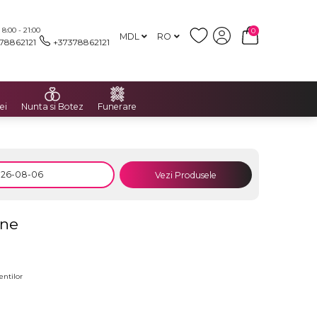
:00 - 21:00
0
MDL
RO
78862121
+37378862121
ei
Nunta si Botez
Funerare
Vezi Produsele
ine
entilor