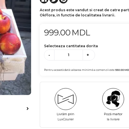
Acest produs este vandut si creat de catre par
OkFlora, in functie de localitatea livrarii.
999.00
MDL
Selecteaza cantitatea dorita
-
+
Pentru această dată valoarea minimă a comenzii este
550.00
MD
Livrăm prin
Poză martor
LuxCourier
la livrare