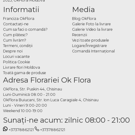
2025, OkFlora Moldova
Informatii
Media
Franciza OkFlora
Blog OkFlora
Contactaţi-ne
Galerie Foto la livrare
Cum sa faci o comandă?
Galerie Video la livrare
Cum plătesc?
Recenzii
Cum livrăm?
Vezi toate produsele
Termeni, condiţii
Logare/Înregistrare
Despre noi
Comandă Internațional
Locuri vacante
Politica Cookie
Livrare flori Moldova
Toată gama de produse
Adresa Florariei Ok Flora
OkFlora, Str. Puskin 44, Chisinau
Luni-Duminică 08:00 - 21:00
OkFlora Buiucani, Str. Ion Luca Caragiale 4, Chisinau
Luni - Vineri 9:00-20:00
Weekend 10:00-19:00
Sunaţi-ne acum: zilnic 08:00 - 21:00
+37378862121
+37378862121