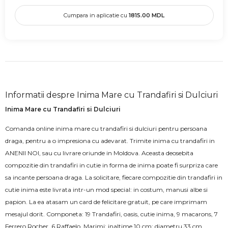
Cumpara in aplicatie cu
1815.00
MDL
Informatii despre Inima Mare cu Trandafiri si Dulciuri
Inima Mare cu Trandafiri si Dulciuri
Comanda online inima mare cu trandafiri si dulciuri pentru persoana
draga, pentru a o impresiona cu adevarat. Trimite inima cu trandafiri in
ANENII NOI, sau cu livrare oriunde in Moldova. Aceasta deosebita
compozitie din trandafiri in cutie in forma de inima poate fi surpriza care
sa incante persoana draga. La solicitare, fiecare compozitie din trandafiri in
cutie inima este livrata intr-un mod special: in costum, manusi albe si
papion. La ea atasam un card de felicitare gratuit, pe care imprimam
mesajul dorit. Componeta: 19 Trandafiri, oasis, cutie inima, 9 macarons, 7
Ferrero Rocher, 6 Raffaelo. Marimi: inaltime 10 cm; diametru 33 cm.