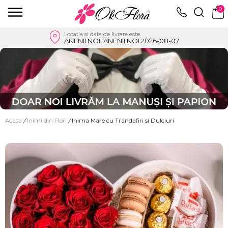
0
Locatia si data de livrare este
ANENII NOI, ANENII NOI 2026-08-07
Acasa
/
Inimi din Flori
/
Inima Mare cu Trandafiri si Dulciuri