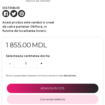
recenzii ale clientilor
DISTRIBUIE
Acest produs este vandut si creat
de catre partener OkFlora, in
functie de localitatea livrarii.
1 855.00
MDL
Selecteaza cantitatea dorita
-
+
Pentru această dată valoarea minimă a comenzii este
550.00
MDL
ADAUGA IN COS
Comanda telefonic