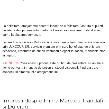
La solicitare, aranjametul poate fi insotit de o felicitare Gratuita si puteti 
beneficia de optiunea foto martor la livrare, sau anonimat, bifand acest 
camp la plasarea comenzii.
Livram flori oriunde in Moldova si la solicitare putem oferi livrare speciala 
prin LUXCOURIER, serviciu premium prin care beneficiati de o livrare 
deosebita, efectuata de curieri imbracati elegant la sacou, manusele albe 
si papion.
ATENTIE!!!
 Poza acestui produs este cu titlu de prezentare. Nuantele si 
florile pot varia in functie de sezon si stocul disponibil, fiind pastrate 
aspectul si dimensiunile aranjamentului.
Impresii despre Inima Mare cu Trandafiri
si Dulciuri