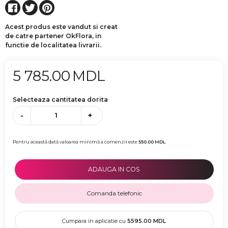
Acest produs este vandut si creat
de catre partener OkFlora, in
functie de localitatea livrarii.
5 785.00
MDL
Selecteaza cantitatea dorita
-
+
Pentru această dată valoarea minimă a comenzii este
550.00
MDL
ADAUGA IN COS
Comanda telefonic
Cumpara in aplicatie cu
5595.00
MDL