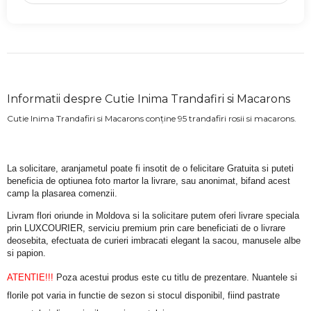
Informatii despre Cutie Inima Trandafiri si Macarons
Cutie Inima Trandafiri si Macarons conține 95 trandafiri rosii si macarons.
La solicitare, aranjametul poate fi insotit de o felicitare Gratuita si puteti 
beneficia de optiunea foto martor la livrare, sau anonimat, bifand acest 
camp la plasarea comenzii.
Livram flori oriunde in Moldova si la solicitare putem oferi livrare speciala 
prin LUXCOURIER, serviciu premium prin care beneficiati de o livrare 
deosebita, efectuata de curieri imbracati elegant la sacou, manusele albe 
si papion.
ATENTIE!!!
 Poza acestui produs este cu titlu de prezentare. Nuantele si 
florile pot varia in functie de sezon si stocul disponibil, fiind pastrate 