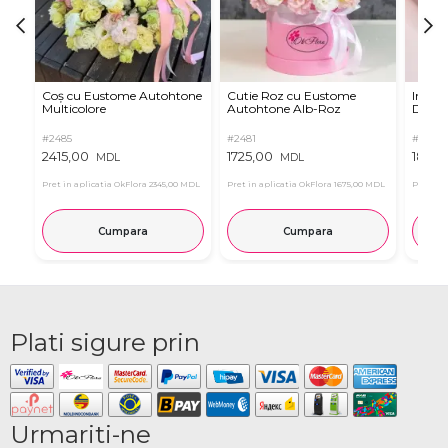
Coș cu Eustome Autohtone
Cutie Roz cu Eustome
Inima 
Multicolore
Autohtone Alb-Roz
Dulciu
#2485
#2481
#2321
2415,00
1725,00
1855,
MDL
MDL
Pret in aplicatia OkFlora
2345,00 MDL
Pret in aplicatia OkFlora
1675,00 MDL
Pret in 
Cumpara
Cumpara
Plati sigure prin
Urmariti-ne