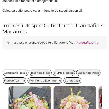
aspectul si dimensiunile aranjamentului.
Culoarea cutiei poate varia in functie de stocul disponibil. 
Impresii despre Cutie Inima Trandafiri si
Macarons
Pentru a lasa o recenzie trebuie sa fiti autentificati
Autentificati-va
Compozitii Florale
Buchete Mixte
Nunta si Botez
Cadouri de Paste
Flori de Toamna
Flori Pentru Evenimente
Dor de Casa