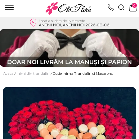
0
Locatia si data de livrare este
ANENII NOI, ANENII NOI 2026-08-06
Acasa
/
Inimi din trandafiri
/
Cutie Inima Trandafiri si Macarons