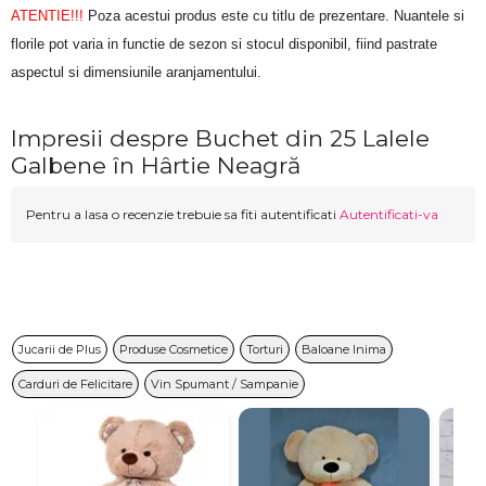
ATENTIE!!!
 Poza acestui produs este cu titlu de prezentare. Nuantele si 
florile pot varia in functie de sezon si stocul disponibil, fiind pastrate 
aspectul si dimensiunile aranjamentului.
Impresii despre Buchet din 25 Lalele
Galbene în Hârtie Neagră
Pentru a lasa o recenzie trebuie sa fiti autentificati
Autentificati-va
Jucarii de Plus
Produse Cosmetice
Torturi
Baloane Inima
Carduri de Felicitare
Vin Spumant / Sampanie