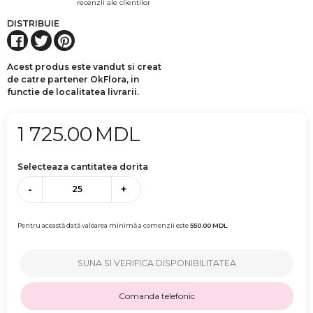
recenzii ale clientilor
DISTRIBUIE
Acest produs este vandut si creat
de catre partener OkFlora, in
functie de localitatea livrarii.
1 725.00
MDL
Selecteaza cantitatea dorita
-
+
Pentru această dată valoarea minimă a comenzii este
550.00
MDL
SUNA SI VERIFICA DISPONIBILITATEA
Comanda telefonic