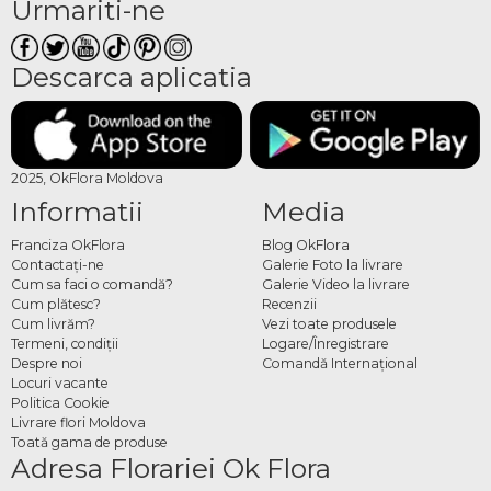
Urmariti-ne
Descarca aplicatia
2025, OkFlora Moldova
Informatii
Media
Franciza OkFlora
Blog OkFlora
Contactaţi-ne
Galerie Foto la livrare
Cum sa faci o comandă?
Galerie Video la livrare
Cum plătesc?
Recenzii
Cum livrăm?
Vezi toate produsele
Termeni, condiţii
Logare/Înregistrare
Despre noi
Comandă Internațional
Locuri vacante
Politica Cookie
Livrare flori Moldova
Toată gama de produse
Adresa Florariei Ok Flora