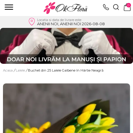
0
Locatia si data de livrare este
ANENII NOI, ANENII NOI 2026-08-08
Acasa
/
Lalele
/
Buchet din 25 Lalele Galbene în Hârtie Neagră