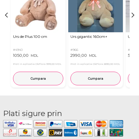
Urs de Plus 100 cm
Urs gigantic 160cm↑
Urs m
#4940
#966
#11
1050,00
2990,00
537,0
MDL
MDL
Pret in aplicatia OkFlora
999,00 MDL
Pret in aplicatia OkFlora
2890,00 MDL
Cumpara
Cumpara
Plati sigure prin