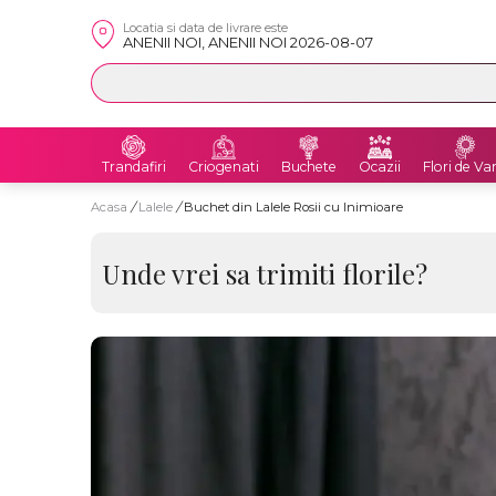
Locatia si data de livrare este
ANENII NOI, ANENII NOI 2026-08-07
Trandafiri
Criogenati
Buchete
Ocazii
Flori de Va
Acasa
/
Lalele
/
Buchet din Lalele Rosii cu Inimioare
Unde vrei sa trimiti florile?