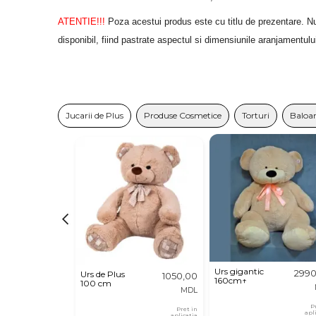
ATENTIE!!!
 Poza acestui produs este cu titlu de prezentare. Nuan
disponibil, fiind pastrate aspectul si dimensiunile aranjamentulu
Jucarii de Plus
Produse Cosmetice
Torturi
Baloa
Urs gigantic
2990
Urs de Plus
1050,00
160cm↑
100 cm
MDL
P
Pret in
apl
aplicatia