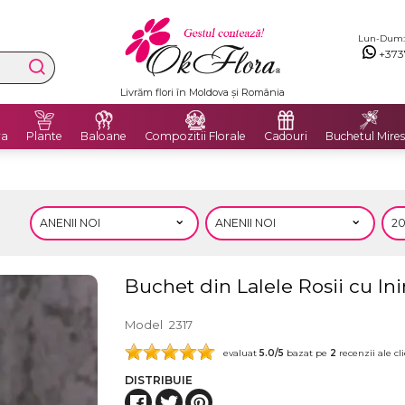
Lun-Dum: 8
+373
Livrare Gratuită în Chișinău și București
ra
Plante
Baloane
Compozitii Florale
Cadouri
Buchetul Mires
Buchet din Lalele Rosii cu In
Model
2317
evaluat
5.0
/5
bazat pe
2
recenzii ale cli
DISTRIBUIE