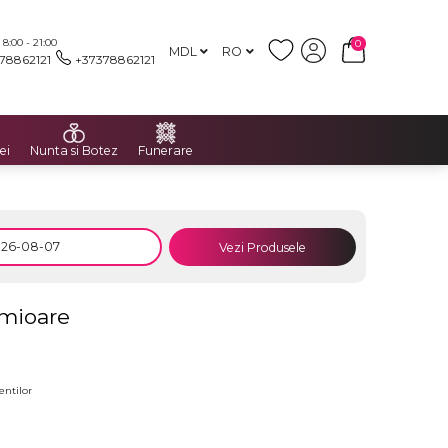
:00 - 21:00
0
MDL
RO
78862121
+37378862121
ei
Nunta si Botez
Funerare
Vezi Produsele
imioare
entilor