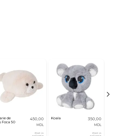
arie de
Koala
Pisica Kuromi
450,00
350,00
s Foca 50
23 cm
MDL
MDL
Pret in
Pret in
aplicatia
aplicatia