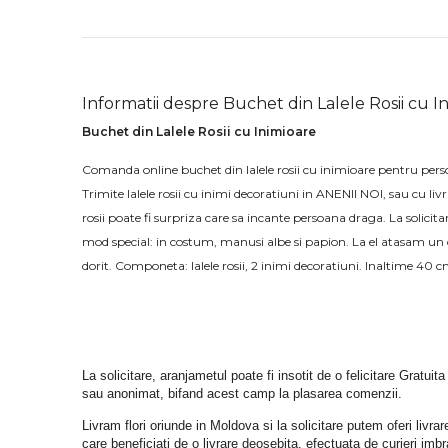
Informatii despre Buchet din Lalele Rosii cu I
Buchet din Lalele Rosii cu Inimioare
Comanda online buchet din lalele rosii cu inimioare pentru per
Trimite lalele rosii cu inimi decoratiuni in ANENII NOI, sau cu li
rosii poate fi surpriza care sa incante persoana draga. La solicitar
mod special: in costum, manusi albe si papion. La el atasam un 
dorit. Componeta: lalele rosii, 2 inimi decoratiuni. Inaltime 40
La solicitare, aranjametul poate fi insotit de o felicitare Gratuita
sau anonimat, bifand acest camp la plasarea comenzii.
Livram flori oriunde in Moldova si la solicitare putem oferi liv
care beneficiati de o livrare deosebita, efectuata de curieri im