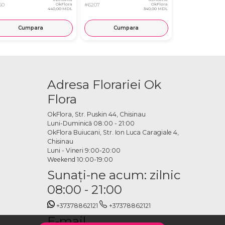
60
OkFlora
#6207
OkFlora
#8031
440,00 MDL
340,00 MDL
Cumpara
Cumpara
Cump
Adresa Florariei Ok
Flora
OkFlora, Str. Puskin 44, Chisinau
Luni-Duminică 08:00 - 21:00
OkFlora Buiucani, Str. Ion Luca Caragiale 4,
Chisinau
Luni - Vineri 9:00-20:00
Weekend 10:00-19:00
Sunaţi-ne acum: zilnic
08:00 - 21:00
+37378862121
+37378862121
E-mail