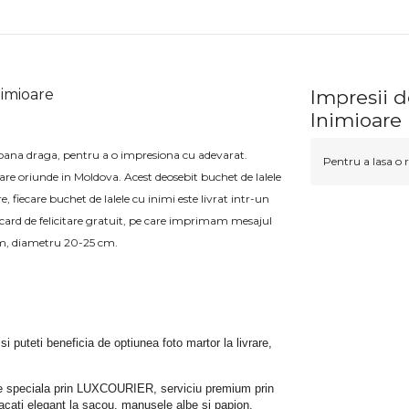
nimioare
Impresii d
Inimioare
soana draga, pentru a o impresiona cu adevarat.
Pentru a lasa o r
vrare oriunde in Moldova. Acest deosebit buchet de lalele
e, fiecare buchet de lalele cu inimi este livrat intr-un
card de felicitare gratuit, pe care imprimam mesajul
 cm, diametru 20-25 cm.
 si puteti beneficia de optiunea foto martor la livrare, 
rare speciala prin LUXCOURIER, serviciu premium prin 
bracati elegant la sacou, manusele albe si papion.