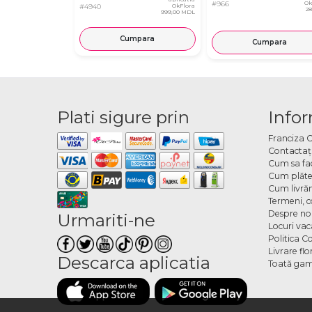
#966
Ok
#4940
OkFlora
2
999,00 MDL
Cumpara
Cumpara
Plati sigure prin
Infor
Franciza 
Contactaţ
Cum sa fa
Cum plăte
Cum livră
Termeni, co
Despre no
Urmariti-ne
Locuri va
Politica C
Livrare fl
Descarca aplicatia
Toată gam