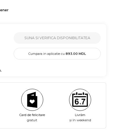
tener
SUNA SI VERIFICA DISPONIBILITATEA
Cumpara in aplicatie cu
893.00
MDL
L
Card de felicitare
Livrăm
gratuit
și în weekend