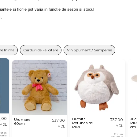
tele si florile pot varia in functie de sezon si stocul 
i.
ne Inima
Carduri de Felicitare
Vin Spumant / Sampanie
,00
Bufnita
Juc
Urs mare
337,00
537,00
Rotunda de
Plu
60cm
MDL
MDL
MDL
Plus
cm
ret in
Pret in
icatia
aplicatia