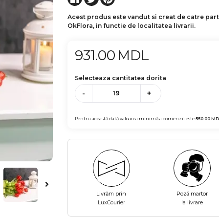
Acest produs este vandut si creat de catre par
OkFlora, in functie de localitatea livrarii.
931.00
MDL
Selecteaza cantitatea dorita
-
+
Pentru această dată valoarea minimă a comenzii este
550.00
MD
Livrăm prin
Poză martor
LuxCourier
la livrare