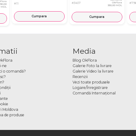
Flora
#3407
OkFlora
#79
#11
890,00
330,00 MDL
MDL
Cumpara
Cumpara
matii
Media
OkFlora
Blog OkFlora
i-ne
Galerie Foto la livrare
ci o comandă?
Galerie Video la livrare
sc?
Recenzii
m?
Vezi toate produsele
ndiţii
Logare/Înregistrare
i
Comandă Internațional
cante
ookie
ori Moldova
a de produse