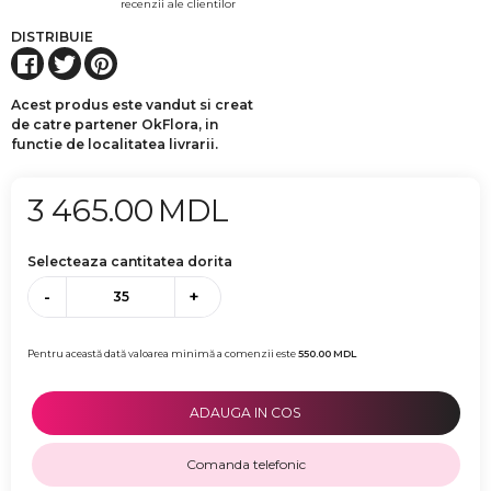
recenzii ale clientilor
DISTRIBUIE
Acest produs este vandut si creat
de catre partener OkFlora, in
functie de localitatea livrarii.
3 465.00
MDL
Selecteaza cantitatea dorita
-
+
Pentru această dată valoarea minimă a comenzii este
550.00
MDL
ADAUGA IN COS
Comanda telefonic