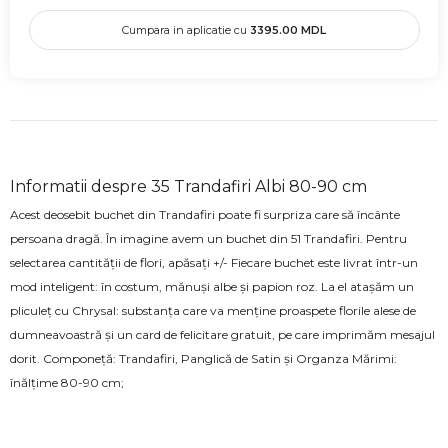
Cumpara in aplicatie cu
3395.00
MDL
Informatii despre 35 Trandafiri Albi 80-90 cm
Acest deosebit buchet din Trandafiri poate fi surpriza care să încânte
persoana dragă. În imagine avem un buchet din 51 Trandafiri. Pentru
selectarea cantității de flori, apăsați +/- Fiecare buchet este livrat într-un
mod inteligent: în costum, mănuși albe și papion roz. La el atașăm un
pliculeț cu Chrysal: substanța care va menține proaspete florile alese de
dumneavoastră și un card de felicitare gratuit, pe care imprimăm mesajul
dorit. Componeță: Trandafiri, Panglică de Satin și Organza Mărimi:
înălțime 80-90 cm;