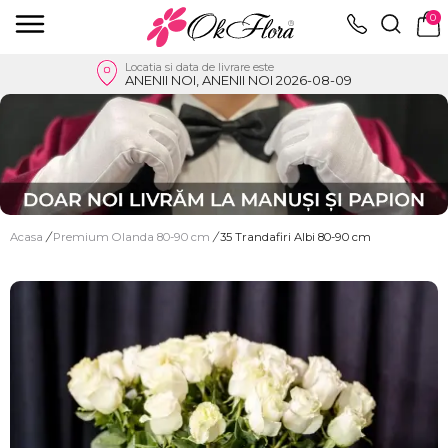
0
Locatia si data de livrare este
ANENII NOI, ANENII NOI 2026-08-09
Acasa
/
Premium Olanda 80-90 cm
/
35 Trandafiri Albi 80-90 cm