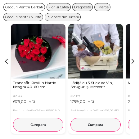
Cadouri Pentru Barbati
Flori și Cafea
Dragobete
1 Martie
Cadouri pentru Nunta
Buchete din Jucarii
Trandafiri Rosii in Hartie
Lădiță cu 3 Sticle de Vin,
Martin
Neagra 40-60 cm
Struguri și Meteorit
#2143
#2989
#3220
675,00
1799,00
2499
MDL
MDL
Pret in aplicatia OkFlora
645,00 MDL
Pret in aplicatia OkFlora
1699,00 MDL
Pret in 
Cumpara
Cumpara