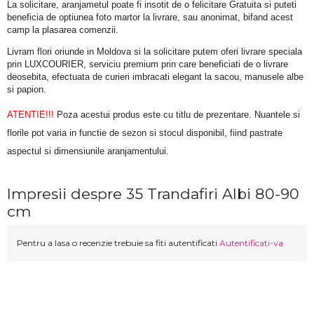
La solicitare, aranjametul poate fi insotit de o felicitare Gratuita si puteti 
beneficia de optiunea foto martor la livrare, sau anonimat, bifand acest 
camp la plasarea comenzii.
Livram flori oriunde in Moldova si la solicitare putem oferi livrare speciala 
prin LUXCOURIER, serviciu premium prin care beneficiati de o livrare 
deosebita, efectuata de curieri imbracati elegant la sacou, manusele albe 
si papion.
ATENTIE!!!
 Poza acestui produs este cu titlu de prezentare. Nuantele si 
florile pot varia in functie de sezon si stocul disponibil, fiind pastrate 
aspectul si dimensiunile aranjamentului.
Impresii despre 35 Trandafiri Albi 80-90
cm
Pentru a lasa o recenzie trebuie sa fiti autentificati
Autentificati-va