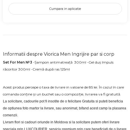
Cumpara in aplicatie
Informatii despre Viorica Men Ingrijire par si corp
Set For Men №3
-Șampon antimatreață 300ml -Gel duș Impuls
răcoritor 300ml -Cremă după ras 125ml
Acest produs percepe o taxa de livrare in valoane de 85 lei. În cazul în care
comanda conține și un buchet sau o compoziție, livrarea va fi gratuită.
La solicitare, cadourile pot fi insotite de o felicitare Gratuita si puteti beneficia 
de optiunea foto martor la livrare, sau anonimat, bifand acest camp la plasarea 
comenzii.
Livram flori si cadouri oriunde in Moldova si la solicitare putem oferi livrare 
speciala prin LUXCOURIER, serviciu premium prin care beneficiati de o livrare 