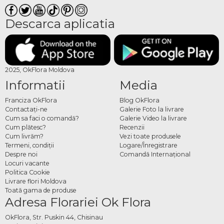
Descarca aplicatia
2025, OkFlora Moldova
Informatii
Media
Franciza OkFlora
Blog OkFlora
Contactaţi-ne
Galerie Foto la livrare
Cum sa faci o comandă?
Galerie Video la livrare
Cum plătesc?
Recenzii
Cum livrăm?
Vezi toate produsele
Termeni, condiţii
Logare/Înregistrare
Despre noi
Comandă Internațional
Locuri vacante
Politica Cookie
Livrare flori Moldova
Toată gama de produse
Adresa Florariei Ok Flora
OkFlora, Str. Puskin 44, Chisinau