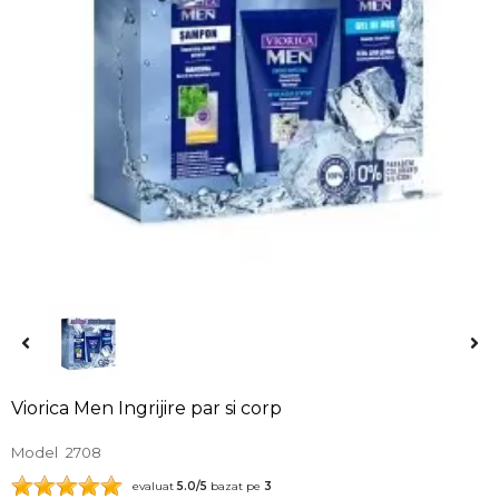
Viorica Men Ingrijire par si corp
Model
2708
evaluat
5.0
/5
bazat pe
3