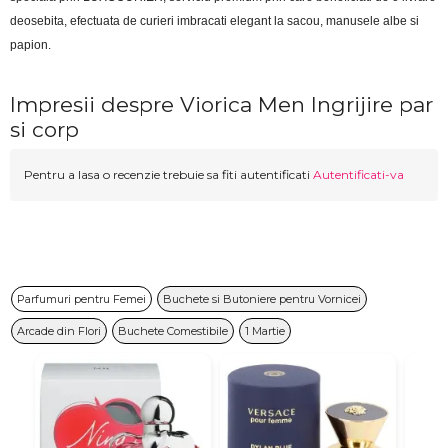
deosebita, efectuata de curieri imbracati elegant la sacou, manusele albe si 
papion.
Impresii despre Viorica Men Ingrijire par
si corp
Pentru a lasa o recenzie trebuie sa fiti autentificati
Autentificati-va
Parfumuri pentru Femei
Buchete si Butoniere pentru Vornicei
Arcade din Flori
Buchete Comestibile
1 Martie