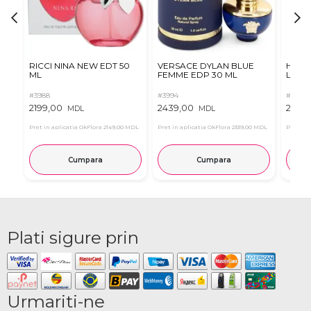
RICCI NINA NEW EDT 50
VERSACE DYLAN BLUE
Hugo 
ML
FEMME EDP 30 ML
Le Pa
#3988
#3994
#4014
2199,00
2439,00
2789
MDL
MDL
Pret in aplicatia OkFlora
2149,00 MDL
Pret in aplicatia OkFlora
2339,00 MDL
Pret in 
Cumpara
Cumpara
Plati sigure prin
Urmariti-ne