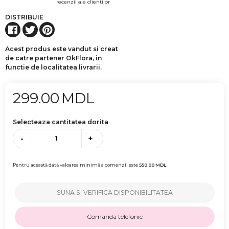
recenzii ale clientilor
DISTRIBUIE
Acest produs este vandut si creat
de catre partener OkFlora, in
functie de localitatea livrarii.
299.00
MDL
Selecteaza cantitatea dorita
-
+
Pentru această dată valoarea minimă a comenzii este
550.00
MDL
SUNA SI VERIFICA DISPONIBILITATEA
Comanda telefonic