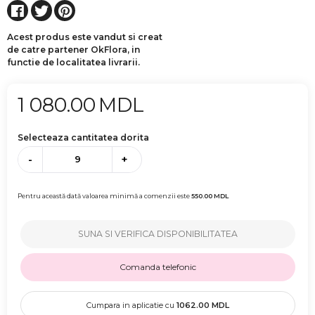
Acest produs este vandut si creat
de catre partener OkFlora, in
functie de localitatea livrarii.
1 080.00
MDL
Selecteaza cantitatea dorita
-
+
Pentru această dată valoarea minimă a comenzii este
550.00
MDL
SUNA SI VERIFICA DISPONIBILITATEA
Comanda telefonic
Cumpara in aplicatie cu
1062.00
MDL