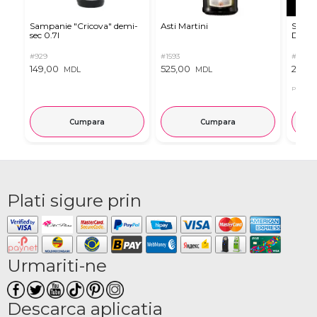
Sampanie "Cricova" demi-
Asti Martini
Sampa
sec 0.7l
Dulce
#929
#1593
#2516
149,00
525,00
239,
MDL
MDL
Pret in 
Cumpara
Cumpara
Plati sigure prin
Urmariti-ne
Descarca aplicatia