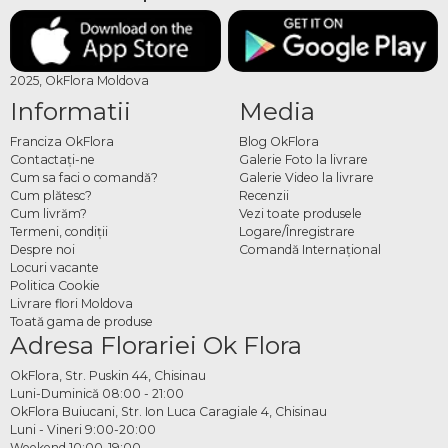
2025, OkFlora Moldova
Informatii
Media
Franciza OkFlora
Blog OkFlora
Contactaţi-ne
Galerie Foto la livrare
Cum sa faci o comandă?
Galerie Video la livrare
Cum plătesc?
Recenzii
Cum livrăm?
Vezi toate produsele
Termeni, condiţii
Logare/Înregistrare
Despre noi
Comandă Internațional
Locuri vacante
Politica Cookie
Livrare flori Moldova
Toată gama de produse
Adresa Florariei Ok Flora
OkFlora, Str. Puskin 44, Chisinau
Luni-Duminică 08:00 - 21:00
OkFlora Buiucani, Str. Ion Luca Caragiale 4, Chisinau
Luni - Vineri 9:00-20:00
Weekend 10:00-19:00