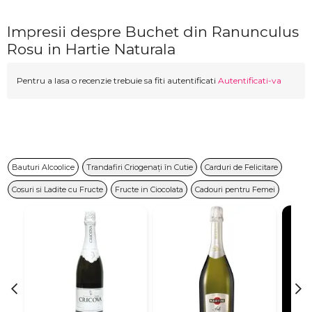
Impresii despre Buchet din Ranunculus
Rosu in Hartie Naturala
Pentru a lasa o recenzie trebuie sa fiti autentificati
Autentificati-va
Bauturi Alcoolice
Trandafiri Criogenați în Cutie
Carduri de Felicitare
Cosuri si Ladite cu Fructe
Fructe in Ciocolata
Cadouri pentru Femei