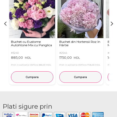
Buchet cu Eustome
Buchet din Hortensii Roz în
Buchet
Autohtone Mix cu Panglica
Hârtie
Mov
#3240
#2544
#7659
885,00
1750,00
1450,
MDL
MDL
Pret in aplicatia OkFlora
855,00 MDL
Pret in aplicatia OkFlora
1725,00 MDL
Pret in 
Cumpara
Cumpara
Plati sigure prin