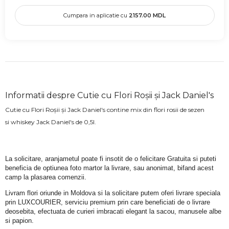
Cumpara in aplicatie cu
2157.00
MDL
Informatii despre Cutie cu Flori Roșii și Jack Daniel's
Cutie cu Flori Roșii și Jack Daniel's contine mix din flori rosii de sezen
si whiskey Jack Daniel's de 0,5l.
La solicitare, aranjametul poate fi insotit de o felicitare Gratuita si puteti 
beneficia de optiunea foto martor la livrare, sau anonimat, bifand acest 
camp la plasarea comenzii.
Livram flori oriunde in Moldova si la solicitare putem oferi livrare speciala 
prin LUXCOURIER, serviciu premium prin care beneficiati de o livrare 
deosebita, efectuata de curieri imbracati elegant la sacou, manusele albe 
si papion.