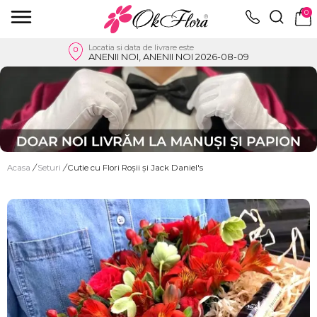
0
Locatia si data de livrare este
ANENII NOI, ANENII NOI 2026-08-09
Acasa
/
Seturi
/
Cutie cu Flori Roșii și Jack Daniel's