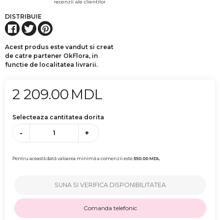
recenzii ale clientilor
DISTRIBUIE
Acest produs este vandut si creat
de catre partener OkFlora, in
functie de localitatea livrarii.
2 209.00
MDL
Selecteaza cantitatea dorita
-
+
Pentru această dată valoarea minimă a comenzii este
550.00
MDL
SUNA SI VERIFICA DISPONIBILITATEA
Comanda telefonic