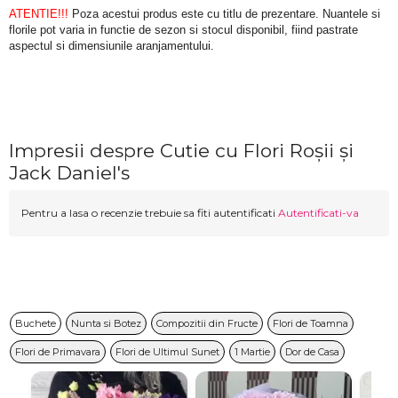
ATENTIE!!!
 Poza acestui produs este cu titlu de prezentare. Nuantele si 
florile pot varia in functie de sezon si stocul disponibil, fiind pastrate 
aspectul si dimensiunile aranjamentului.
Impresii despre Cutie cu Flori Roșii și
Jack Daniel's
Pentru a lasa o recenzie trebuie sa fiti autentificati
Autentificati-va
Buchete
Nunta si Botez
Compozitii din Fructe
Flori de Toamna
Flori de Primavara
Flori de Ultimul Sunet
1 Martie
Dor de Casa