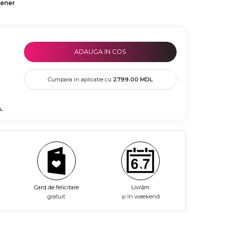
tener
ADAUGA IN COS
Cumpara in aplicatie cu
2799.00
MDL
L
Card de felicitare
Livrăm
gratuit
și în weekend