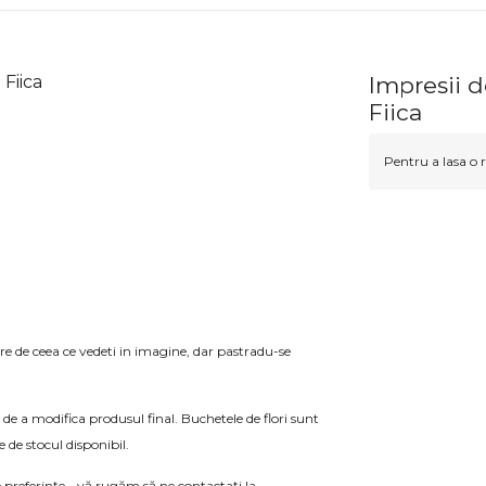
 Fiica
Impresii d
Fiica
Pentru a lasa o r
ere de ceea ce vedeti in imagine, dar pastradu-se
de a modifica produsul final. Buchetele de flori sunt
ie de stocul disponibil.
 preferințe - vă rugăm să ne contactați la