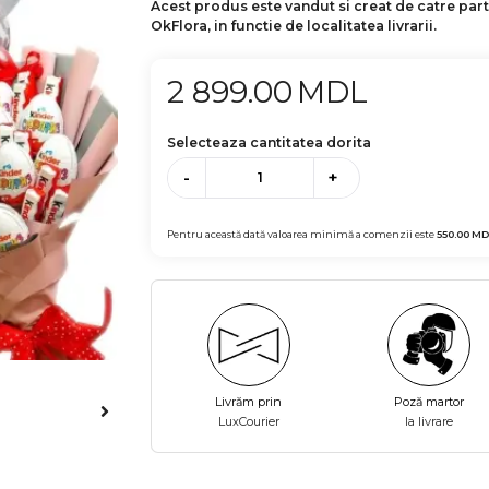
Acest produs este vandut si creat de catre par
OkFlora, in functie de localitatea livrarii.
2 899.00
MDL
Selecteaza cantitatea dorita
-
+
Pentru această dată valoarea minimă a comenzii este
550.00
MD
Livrăm prin
Poză martor
LuxCourier
la livrare