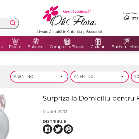
Lun-Dum: 8
+373
Livrare Gratuită în Chișinău și București
ra
Plante
Baloane
Compozitii Florale
Cadouri
Buchetul Mires
Surpriza la Domiciliu pentru F
Model
3732
DISTRIBUIE