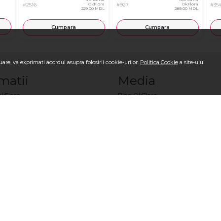
#2516
OkFlora
#927
OkFlora
#354
229,00 MDL
289,00 MDL
Cumpara
Cumpara
are, va exprimati acordul asupra folosirii cookie-urilor.
Politica Cookie
a site-ului
matii
Media
OkFlora
Blog OkFlora
i-ne
Galerie Foto la livrare
ci o comandă?
Galerie Video la livrare
sc?
Recenzii
m?
Vezi toate produsele
ndiţii
Logare/Înregistrare
i
Comandă Internațional
cante
ookie
ori Moldova
a de produse