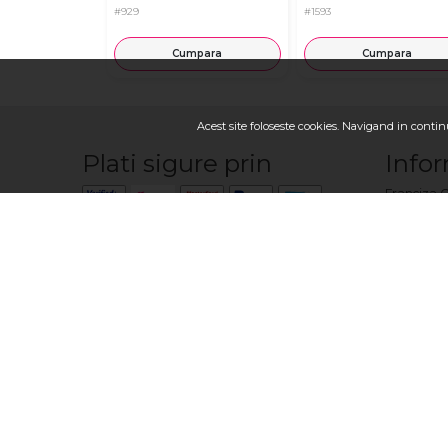
#929
#1593
Cumpara
Cumpara
Acest site foloseste cookies. Navigand in continu
Plati sigure prin
Infor
Franciza 
Contactaţ
Cum sa fa
Cum plăte
Cum livră
Termeni, co
Despre no
Urmariti-ne
Locuri va
Politica C
Livrare fl
Descarca aplicatia
Toată gam