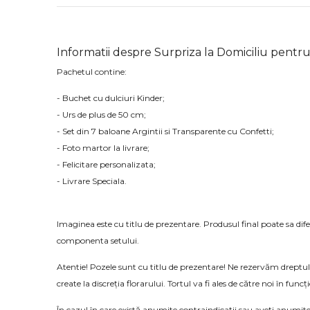
Informatii despre Surpriza la Domiciliu pentru
Pachetul contine:
- Buchet cu dulciuri Kinder;
- Urs de plus de 50 cm;
- Set din 7 baloane Argintii si Transparente cu Confetti;
- Foto martor la livrare;
- Felicitare personalizata;
- Livrare Speciala.
Imaginea este cu titlu de prezentare. Produsul final poate sa dif
componenta setului.
Atentie! Pozele sunt cu titlu de prezentare! Ne rezervăm dreptul 
create la discreția florarului. Tortul va fi ales de către noi în funcț
În cazul în care există anumite contraindicații sau aveți anumite