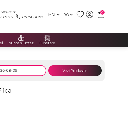
:00 - 21:00
0
MDL
RO
78862121
+37378862121
ei
Nunta si Botez
Funerare
Vezi Produsele
iica