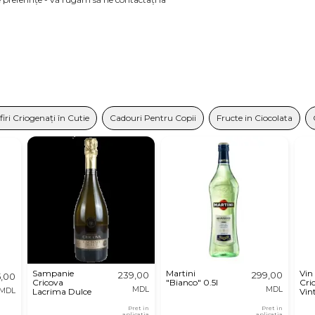
iri Criogenați în Cutie
Cadouri Pentru Copii
Fructe in Ciocolata
Sampanie
Martini
Vin
239,00
299,00
5,00
Cricova
"Bianco" 0.5l
Cri
MDL
MDL
MDL
Lacrima Dulce
Vin
Pret in
Pret in
aplicatia
aplicatia