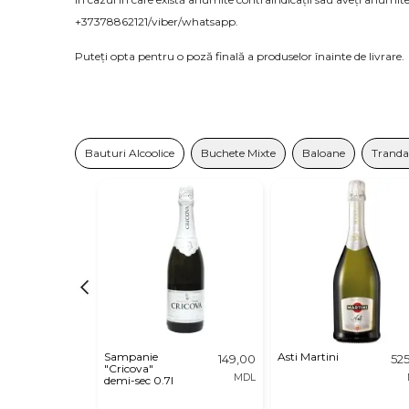
+37378862121/viber/whatsapp.
Puteți opta pentru o poză finală a produselor înainte de livrare.
Bauturi Alcoolice
Buchete Mixte
Baloane
Trandaf
Sampanie
Asti Martini
149,00
52
"Cricova"
MDL
demi-sec 0.7l