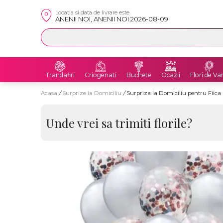
Locatia si data de livrare este
ANENII NOI, ANENII NOI 2026-08-09
Trandafiri
Criogenati
Buchete
Ocazii
Flori de Va
Acasa
/
Surprize la Domiciliu
/
Surpriza la Domiciliu pentru Fiica
Unde vrei sa trimiti florile?