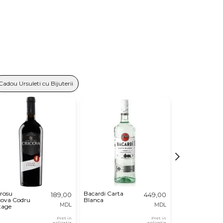
Cadou Ursuleti cu Bijuterii
 rosu
Bacardi Carta
Vin Rosu
189,00
449,00
cova Codru
Blanca
"Purcari" 0.7l
MDL
MDL
tage
Pret in
Pret in
aplicatia
aplicatia