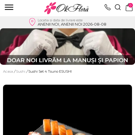
0
Locatia si data de livrare este
ANENII NOI, ANENII NOI 2026-08-08
Acasa
/
Sushi
/
Sushi Set 4 Tsuno ESUSHI