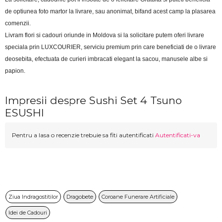
de optiunea foto martor la livrare, sau anonimat, bifand acest camp la plasarea 
comenzii.
Livram flori si cadouri oriunde in Moldova si la solicitare putem oferi livrare 
speciala prin LUXCOURIER, serviciu premium prin care beneficiati de o livrare 
deosebita, efectuata de curieri imbracati elegant la sacou, manusele albe si 
papion.
Impresii despre Sushi Set 4 Tsuno
ESUSHI
Pentru a lasa o recenzie trebuie sa fiti autentificati
Autentificati-va
Ziua Indragostitilor
Dragobete
Coroane Funerare Artificiale
Idei de Cadouri