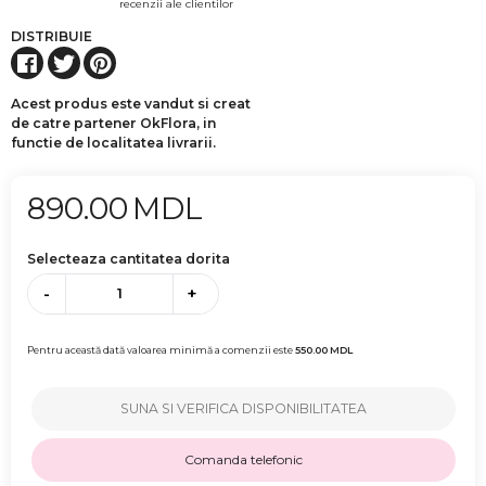
recenzii ale clientilor
DISTRIBUIE
Acest produs este vandut si creat
de catre partener OkFlora, in
functie de localitatea livrarii.
890.00
MDL
Selecteaza cantitatea dorita
-
+
Pentru această dată valoarea minimă a comenzii este
550.00
MDL
SUNA SI VERIFICA DISPONIBILITATEA
Comanda telefonic