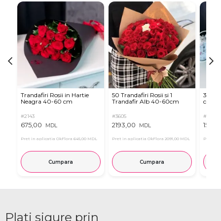
Trandafiri Rosii in Hartie
50 Trandafiri Rosii si 1
35 Tra
Neagra 40-60 cm
Trandafir Alb 40-60cm
cm (a
#2143
#3605
#2124
675,00
2193,00
1575,
MDL
MDL
Pret in aplicatia OkFlora
645,00 MDL
Pret in aplicatia OkFlora
2091,00 MDL
Pret in 
Cumpara
Cumpara
Plati sigure prin