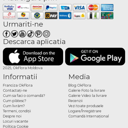
Urmariti-ne
Descarca aplicatia
2025, OkFlora Moldova
Informatii
Media
Franciza OkFlora
Blog OkFlora
Contactaţi-ne
Galerie Foto la livrare
Cum sa faci o comandă?
Galerie Video la livrare
Cum plătesc?
Recenzii
Cum livrăm?
Vezi toate produsele
Termeni, condiţii
Logare/Înregistrare
Despre noi
Comandă Internațional
Locuri vacante
Politica Cookie