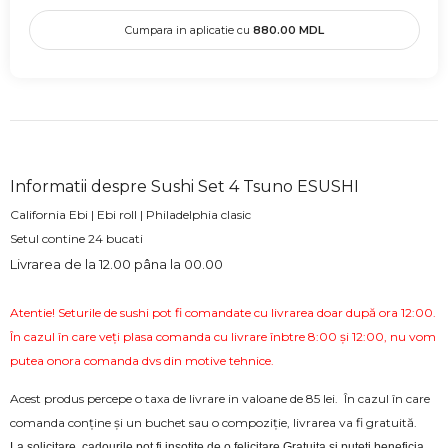
Cumpara in aplicatie cu
880.00
MDL
Informatii despre Sushi Set 4 Tsuno ESUSHI
California Ebi | Ebi roll | Philadelphia clasic
Setul contine 24 bucati
Livrarea de la 12.00 pâna la 00.00
Atentie! Seturile de sushi pot fi comandate cu livrarea doar după ora 12:00.
În cazul în care veți plasa comanda cu livrare înbtre 8:00 și 12:00, nu vom
putea onora comanda dvs din motive tehnice.
Acest produs percepe o taxa de livrare in valoane de 85 lei. În cazul în care
comanda conține și un buchet sau o compoziție, livrarea va fi gratuită.
La solicitare, cadourile pot fi insotite de o felicitare Gratuita si puteti beneficia 