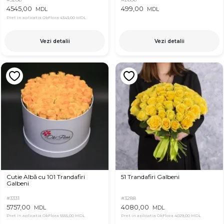
4545,00
499,00
MDL
MDL
Pret in aplicatia OkFlora
4343,00 MDL
Vezi detalii
Vezi detalii
Cutie Albă cu 101 Trandafiri
51 Trandafiri Galbeni
Galbeni
#3331
#3288
5757,00
4080,00
MDL
MDL
Pret in aplicatia OkFlora
5555,00 MDL
Pret in aplicatia OkFlora
4029,00 MDL