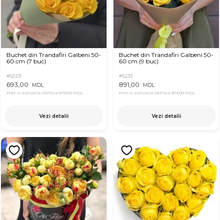
Buchet din Trandafiri Galbeni 50-
Buchet din Trandafiri Galbeni 50-
60 cm (7 buc)
60 cm (9 buc)
#5229
#5233
693,00
891,00
MDL
MDL
Pret in aplicatia OkFlora
679,00 MDL
Pret in aplicatia OkFlora
873,00 MDL
Vezi detalii
Vezi detalii