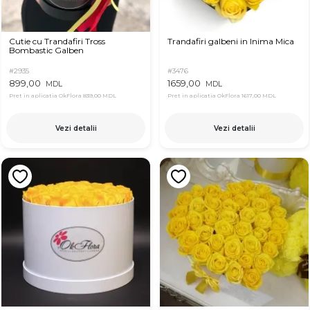
Cutie cu Trandafiri Tross
Trandafiri galbeni in Inima Mica
Bombastic Galben
#2935
#3476
899,00
1659,00
MDL
MDL
Pret in aplicatia OkFlora
839,00 MDL
Pret in aplicatia OkFlora
1617,00 MDL
Vezi detalii
Vezi detalii