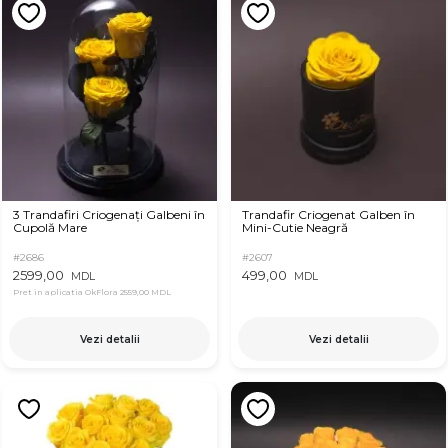
3 Trandafiri Criogenați Galbeni în
Trandafir Criogenat Galben în
Cupolă Mare
Mini-Cutie Neagră
#2686
#2607
2599,00
499,00
MDL
MDL
Pret in aplicatia OkFlora
2559,00 MDL
Vezi detalii
Vezi detalii