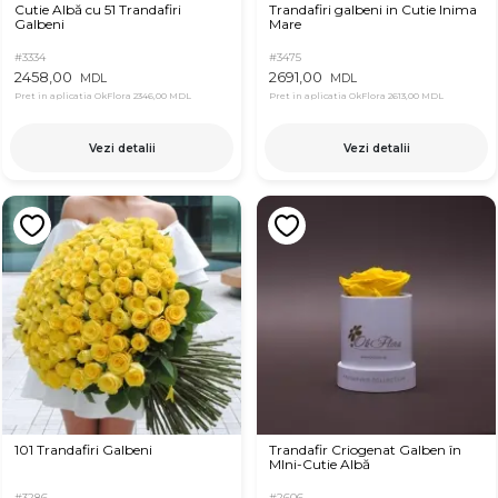
Cutie Albă cu 51 Trandafiri
Trandafiri galbeni in Cutie Inima
Galbeni
Mare
#3334
#3475
2458,00
2691,00
MDL
MDL
Pret in aplicatia OkFlora
2346,00 MDL
Pret in aplicatia OkFlora
2613,00 MDL
Vezi detalii
Vezi detalii
101 Trandafiri Galbeni
Trandafir Criogenat Galben în
MIni-Cutie Albă
#3286
#2606