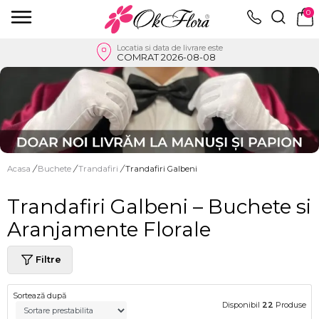
0
Locatia si data de livrare este
COMRAT 2026-08-08
Acasa
/
Buchete
/
Trandafiri
/
Trandafiri Galbeni
Trandafiri Galbeni – Buchete si
Aranjamente Florale
Filtre
Sortează după
Disponibil
22
Produse