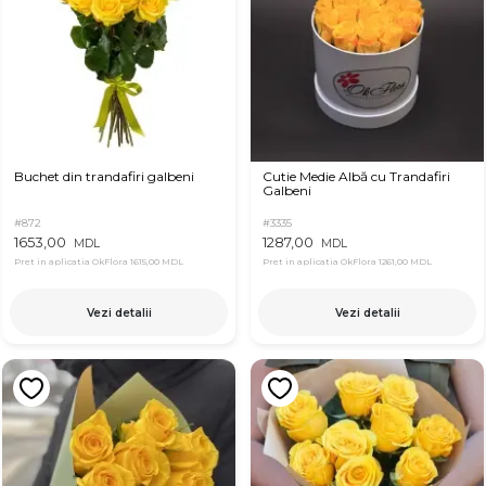
Buchet din trandafiri galbeni
Cutie Medie Albă cu Trandafiri
Galbeni
#872
#3335
1653,00
1287,00
MDL
MDL
Pret in aplicatia OkFlora
1615,00 MDL
Pret in aplicatia OkFlora
1261,00 MDL
Vezi detalii
Vezi detalii