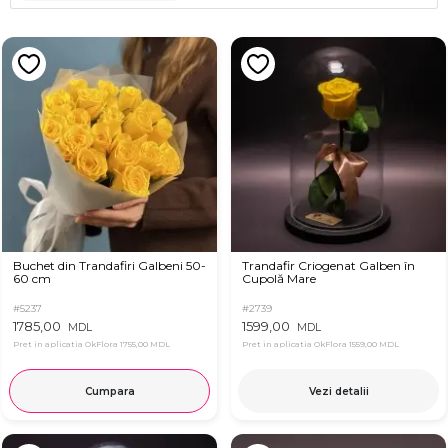
Buchet din Trandafiri Galbeni 50-
Trandafir Criogenat Galben în
60 cm
Cupolă Mare
#5237
#2739
1785,00
1599,00
MDL
MDL
Pret in aplicatia OkFlora
1755,00 MDL
Pret in aplicatia OkFlora
1559,00 MDL
Cumpara
Vezi detalii