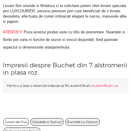
Livram flori oriunde in Moldova si la solicitare putem oferi livrare speciala 
prin LUXCOURIER, serviciu premium prin care beneficiati de o livrare 
deosebita, efectuata de curieri imbracati elegant la sacou, manusele albe 
si papion.
ATENTIE!!!
 Poza acestui produs este cu titlu de prezentare. Nuantele si 
florile pot varia in functie de sezon si stocul disponibil, fiind pastrate 
aspectul si dimensiunile aranjamentului.
Impresii despre Buchet din 7 alstromerii
in plasa roz
Pentru a lasa o recenzie trebuie sa fiti autentificati
Autentificati-va
Jucarii de Plus
Ciocolate si Dulciuri
Buchete cu Dulciuri