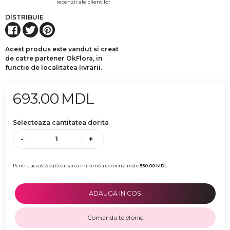
recenzii ale clientilor
DISTRIBUIE
Acest produs este vandut si creat
de catre partener OkFlora, in
functie de localitatea livrarii.
693.00
MDL
Selecteaza cantitatea dorita
-
+
Pentru această dată valoarea minimă a comenzii este
550.00
MDL
ADAUGA IN COS
Comanda telefonic