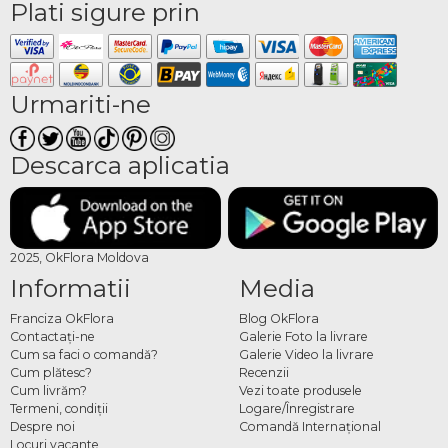
Plati sigure prin
Urmariti-ne
Descarca aplicatia
2025, OkFlora Moldova
Informatii
Media
Franciza OkFlora
Blog OkFlora
Contactaţi-ne
Galerie Foto la livrare
Cum sa faci o comandă?
Galerie Video la livrare
Cum plătesc?
Recenzii
Cum livrăm?
Vezi toate produsele
Termeni, condiţii
Logare/Înregistrare
Despre noi
Comandă Internațional
Locuri vacante