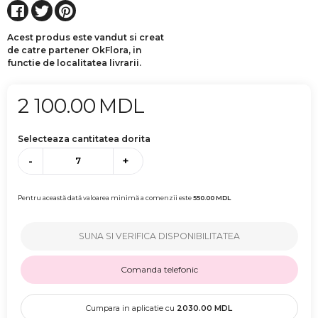
Acest produs este vandut si creat
de catre partener OkFlora, in
functie de localitatea livrarii.
2 100.00
MDL
Selecteaza cantitatea dorita
-
+
Pentru această dată valoarea minimă a comenzii este
550.00
MDL
SUNA SI VERIFICA DISPONIBILITATEA
Comanda telefonic
Cumpara in aplicatie cu
2030.00
MDL