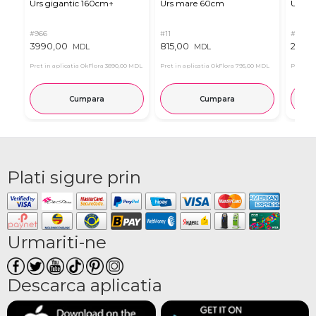
Urs gigantic 160cm↑
Urs mare 60cm
Urs de
#966
#11
#4939
3990,00
815,00
2835
MDL
MDL
Pret in aplicatia OkFlora
3890,00 MDL
Pret in aplicatia OkFlora
795,00 MDL
Pret in 
Cumpara
Cumpara
Plati sigure prin
Urmariti-ne
Descarca aplicatia