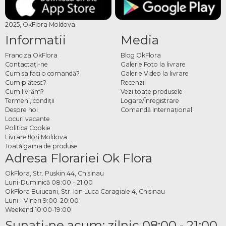
2025, OkFlora Moldova
Informatii
Media
Franciza OkFlora
Blog OkFlora
Contactaţi-ne
Galerie Foto la livrare
Cum sa faci o comandă?
Galerie Video la livrare
Cum plătesc?
Recenzii
Cum livrăm?
Vezi toate produsele
Termeni, condiţii
Logare/Înregistrare
Despre noi
Comandă Internațional
Locuri vacante
Politica Cookie
Livrare flori Moldova
Toată gama de produse
Adresa Florariei Ok Flora
OkFlora, Str. Puskin 44, Chisinau
Luni-Duminică 08:00 - 21:00
OkFlora Buiucani, Str. Ion Luca Caragiale 4, Chisinau
Luni - Vineri 9:00-20:00
Weekend 10:00-19:00
Sunaţi-ne acum: zilnic 08:00 - 21:00