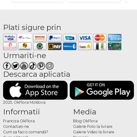
Plati sigure prin
Urmariti-ne
Descarca aplicatia
2025, OkFlora Moldova
Informatii
Media
Franciza OkFlora
Blog OkFlora
Contactaţi-ne
Galerie Foto la livrare
Cum sa faci o comandă?
Galerie Video la livrare