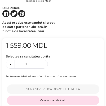
recenzii ale clientilor
DISTRIBUIE
Acest produs este vandut si creat
de catre partener OkFlora, in
functie de localitatea livrarii.
1 559.00
MDL
Selecteaza cantitatea dorita
-
+
Pentru această dată valoarea minimă a comenzii este
550.00
MDL
SUNA SI VERIFICA DISPONIBILITATEA
Comanda telefonic