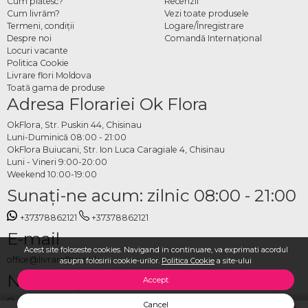
Cum plătesc?
Recenzii
Cum livrăm?
Vezi toate produsele
Termeni, condiţii
Logare/Înregistrare
Despre noi
Comandă Internațional
Locuri vacante
Politica Cookie
Livrare flori Moldova
Toată gama de produse
Adresa Florariei Ok Flora
OkFlora, Str. Puskin 44, Chisinau
Luni-Duminică 08:00 - 21:00
OkFlora Buiucani, Str. Ion Luca Caragiale 4, Chisinau
Luni - Vineri 9:00-20:00
Weekend 10:00-19:00
Sunaţi-ne acum: zilnic 08:00 - 21:00
+37378862121
+37378862121
E-mail
Acest site foloseste cookies. Navigand in continuare, va exprimati acordul
office@livrareflori.md
asupra folosirii cookie-urilor.
Politica Cookie
a site-ului
Ne puteți contacta:
Accept
whatsapp
,
messenger
Cancel