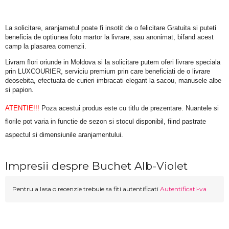
La solicitare, aranjametul poate fi insotit de o felicitare Gratuita si puteti 
beneficia de optiunea foto martor la livrare, sau anonimat, bifand acest 
camp la plasarea comenzii.
Livram flori oriunde in Moldova si la solicitare putem oferi livrare speciala 
prin LUXCOURIER, serviciu premium prin care beneficiati de o livrare 
deosebita, efectuata de curieri imbracati elegant la sacou, manusele albe 
si papion.
ATENTIE!!!
 Poza acestui produs este cu titlu de prezentare. Nuantele si 
florile pot varia in functie de sezon si stocul disponibil, fiind pastrate 
aspectul si dimensiunile aranjamentului.
Impresii despre Buchet Alb-Violet
Pentru a lasa o recenzie trebuie sa fiti autentificati
Autentificati-va