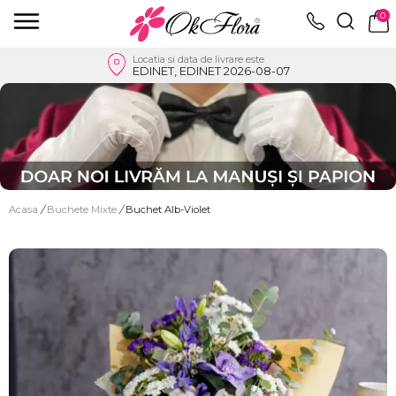
0
Locatia si data de livrare este
EDINET, EDINET 2026-08-07
Acasa
/
Buchete Mixte
/
Buchet Alb-Violet