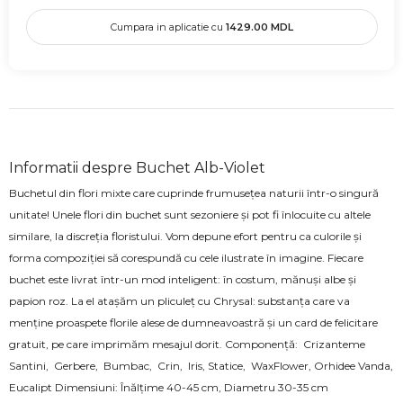
Cumpara in aplicatie cu
1429.00
MDL
Informatii despre Buchet Alb-Violet
Buchetul din flori mixte care cuprinde frumusețea naturii într-o singură
unitate! Unele flori din buchet sunt sezoniere și pot fi înlocuite cu altele
similare, la discreția floristului. Vom depune efort pentru ca culorile și
forma compoziției să corespundă cu cele ilustrate în imagine. Fiecare
buchet este livrat într-un mod inteligent: în costum, mănuși albe și
papion roz. La el atașăm un pliculeț cu Chrysal: substanța care va
menține proaspete florile alese de dumneavoastră și un card de felicitare
gratuit, pe care imprimăm mesajul dorit. Componenţă: Crizanteme
Santini, Gerbere, Bumbac, Crin, Iris, Statice, WaxFlower, Orhidee Vanda,
Eucalipt Dimensiuni: Înălţime 40-45 cm, Diametru 30-35 cm