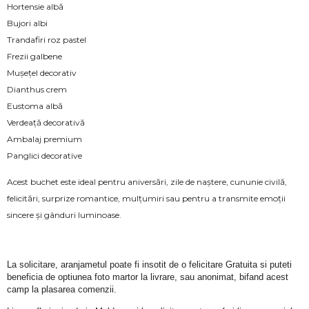
Hortensie albă
Bujori albi
Trandafiri roz pastel
Frezii galbene
Mușețel decorativ
Dianthus crem
Eustoma albă
Verdeață decorativă
Ambalaj premium
Panglici decorative
Acest buchet este ideal pentru aniversări, zile de naștere, cununie civilă,
felicitări, surprize romantice, mulțumiri sau pentru a transmite emoții
sincere și gânduri luminoase.
La solicitare, aranjametul poate fi insotit de o felicitare Gratuita si puteti 
beneficia de optiunea foto martor la livrare, sau anonimat, bifand acest 
camp la plasarea comenzii.