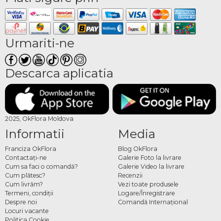
Urmariti-ne
Descarca aplicatia
2025, OkFlora Moldova
Informatii
Media
Franciza OkFlora
Blog OkFlora
Contactaţi-ne
Galerie Foto la livrare
Cum sa faci o comandă?
Galerie Video la livrare
Cum plătesc?
Recenzii
Cum livrăm?
Vezi toate produsele
Termeni, condiţii
Logare/Înregistrare
Despre noi
Comandă Internațional
Locuri vacante
Politica Cookie