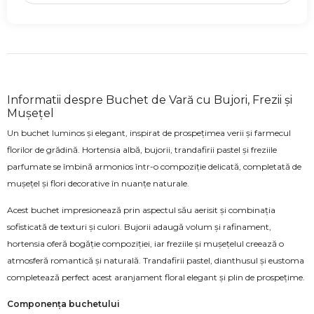
Informatii despre Buchet de Vară cu Bujori, Frezii și
Mușețel
Un buchet luminos și elegant, inspirat de prospețimea verii și farmecul
florilor de grădină. Hortensia albă, bujorii, trandafirii pastel și freziile
parfumate se îmbină armonios într-o compoziție delicată, completată de
mușețel și flori decorative în nuanțe naturale.
Acest buchet impresionează prin aspectul său aerisit și combinația
sofisticată de texturi și culori. Bujorii adaugă volum și rafinament,
hortensia oferă bogăție compoziției, iar freziile și mușețelul creează o
atmosferă romantică și naturală. Trandafirii pastel, dianthusul și eustoma
completează perfect acest aranjament floral elegant și plin de prospețime.
Componența buchetului