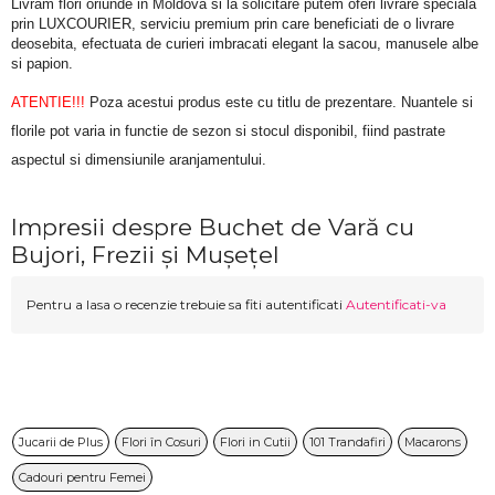
Livram flori oriunde in Moldova si la solicitare putem oferi livrare speciala 
prin LUXCOURIER, serviciu premium prin care beneficiati de o livrare 
deosebita, efectuata de curieri imbracati elegant la sacou, manusele albe 
si papion.
ATENTIE!!!
 Poza acestui produs este cu titlu de prezentare. Nuantele si 
florile pot varia in functie de sezon si stocul disponibil, fiind pastrate 
aspectul si dimensiunile aranjamentului.
Impresii despre Buchet de Vară cu
Bujori, Frezii și Mușețel
Pentru a lasa o recenzie trebuie sa fiti autentificati
Autentificati-va
Jucarii de Plus
Flori în Cosuri
Flori in Cutii
101 Trandafiri
Macarons
Cadouri pentru Femei