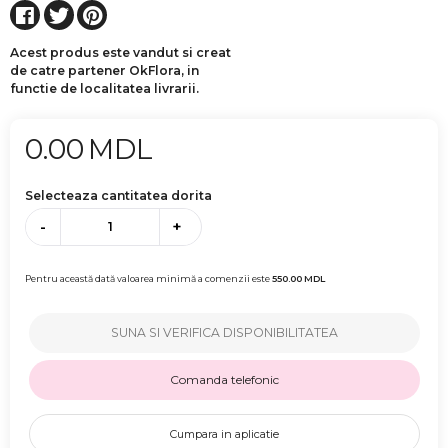
Acest produs este vandut si creat
de catre partener OkFlora, in
functie de localitatea livrarii.
0.00
MDL
Selecteaza cantitatea dorita
-
+
Pentru această dată valoarea minimă a comenzii este
550.00
MDL
SUNA SI VERIFICA DISPONIBILITATEA
Comanda telefonic
Cumpara in aplicatie